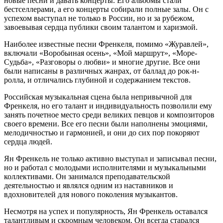
новые песни и давать концерты. Его альбомы стали
бестселлерами, а его концерты собирали полные залы. Он с
успехом выступал не только в России, но и за рубежом,
завоевывая сердца публики своим талантом и харизмой.
Наиболее известные песни Френкеля, помимо «Журавлей»,
включали «Воробьиная осень», «Мой маршрут», «Море-
Судьба», «Разговоры о любви» и многие другие. Все они
были написаны в различных жанрах, от баллад до рок-н-
ролла, и отличались глубиной и содержанием текстов.
Российская музыкальная сцена была непривычной для
Френкеля, но его талант и индивидуальность позволили ему
занять почетное место среди великих певцов и композиторов
своего времени. Все его песни были наполнены эмоциями,
мелодичностью и гармонией, и они до сих пор покоряют
сердца людей.
Ян Френкель не только активно выступал и записывал песни,
но и работал с молодыми исполнителями и музыкальными
коллективами. Он занимался преподавательской
деятельностью и являлся одним из наставников и
вдохновителей для нового поколения музыкантов.
Несмотря на успех и популярность, Ян Френкель оставался
талантливым и скромным человеком. Он всегда старался