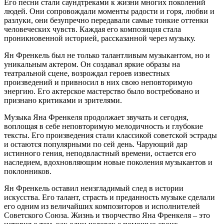
Его песни стали саундтреками к жизни многих поколений
людей. Они сопровождали моменты радости и горя, любви и
разлуки, они безупречно передавали самые тонкие оттенки
человеческих чувств. Каждая его композиция стала
проникновенной историей, рассказанной через музыку.
Ян Френкель был не только талантливым музыкантом, но и
уникальным актером. Он создавал яркие образы на
театральной сцене, возрождал героев известных
произведений и привносил в них свою неповторимую
энергию. Его актерское мастерство было востребовано и
признано критиками и зрителями.
Музыка Яна Френкеля продолжает звучать и сегодня,
воплощая в себе неповторимую мелодичность и глубокие
тексты. Его произведения стали классикой советской эстрады
и остаются популярными по сей день. Чарующий дар
истинного гения, неподвластный времени, остается его
наследием, вдохновляющим новые поколения музыкантов и
поклонников.
Ян Френкель оставил неизгладимый след в истории
искусства. Его талант, страсть и преданность музыке сделали
его одним из величайших композиторов и исполнителей
Советского Союза. Жизнь и творчество Яна Френкеля – это