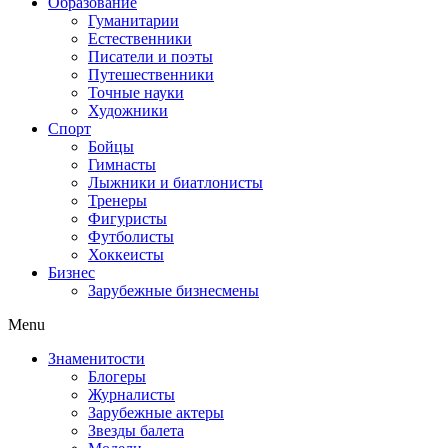
Образование
Гуманитарии
Естественники
Писатели и поэты
Путешественники
Точные науки
Художники
Спорт
Бойцы
Гимнасты
Лыжники и биатлонисты
Тренеры
Фигуристы
Футболисты
Хоккеисты
Бизнес
Зарубежные бизнесмены
Menu
Знаменитости
Блогеры
Журналисты
Зарубежные актеры
Звезды балета