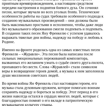
приятным времяпровождением, а настоящим средством
передачи настроения и поднятия боевого духа. Он сочинял
песни, которые звучали во всех уголках frontu. Технические
особенности работы на судах требовали особенного подхода к
созданию музыкальных произведений – они должны были
быть максимально простыми в исполнении, чтобы даже люди
без музыкального образования смогли подпевать и подпевать.
В создании таких песен Яну Френкелю с успехом удавалось
выражать тяжелые дни войны, надежду на победу и любовь к
Родине.
Именно на фронте родилась одна из самых известных песен
Френкеля – «Журавли». Эта песня была написана после
сильных эмоциональных переживаний композитора,
вызванных его желанием узнать о судьбе своего друга-пилота,
пропавшего без вести. Слова «Журавлей» стали символом
веры в возвращение героев домой, а музыка к ним заполонила
души миллионов советских людей.
Во время войны Ян Френкель стал настоящим героем, его
музыка стала духовным оружием, которое помогало воинам
сохранять надежду и бороться за победу. Этот период в его
жизни навсегда остался в сердцах многих людей, которые с
благодарностью помнят о его вкладе в патриотическую
музыкальную культуру страны.