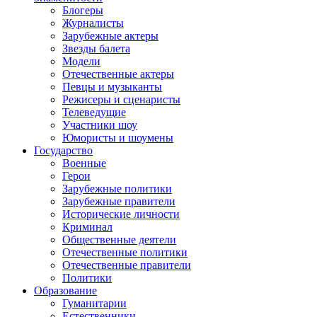
Блогеры
Журналисты
Зарубежные актеры
Звезды балета
Модели
Отечественные актеры
Певцы и музыканты
Режисеры и сценаристы
Телеведущие
Участники шоу
Юмористы и шоумены
Государство
Военные
Герои
Зарубежные политики
Зарубежные правители
Исторические личности
Криминал
Общественные деятели
Отечественные политики
Отечественные правители
Политики
Образование
Гуманитарии
Естественники