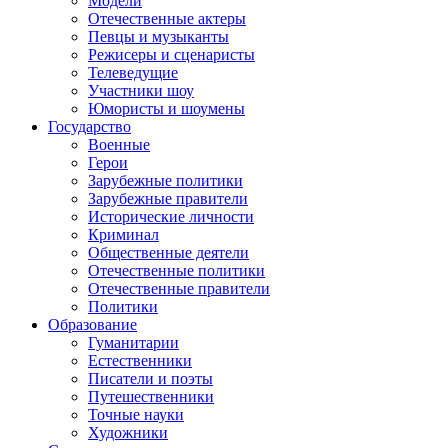
Модели
Отечественные актеры
Певцы и музыканты
Режисеры и сценаристы
Телеведущие
Участники шоу
Юмористы и шоумены
Государство
Военные
Герои
Зарубежные политики
Зарубежные правители
Исторические личности
Криминал
Общественные деятели
Отечественные политики
Отечественные правители
Политики
Образование
Гуманитарии
Естественники
Писатели и поэты
Путешественники
Точные науки
Художники