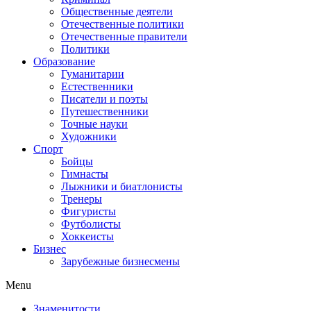
Общественные деятели
Отечественные политики
Отечественные правители
Политики
Образование
Гуманитарии
Естественники
Писатели и поэты
Путешественники
Точные науки
Художники
Спорт
Бойцы
Гимнасты
Лыжники и биатлонисты
Тренеры
Фигуристы
Футболисты
Хоккеисты
Бизнес
Зарубежные бизнесмены
Menu
Знаменитости