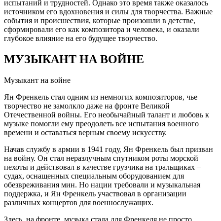
испытаний и трудностей. Однако это время также оказалось
источником его вдохновения и силы для творчества. Важные
события и происшествия, которые произошли в детстве,
сформировали его как композитора и человека, и оказали
глубокое влияние на его будущее творчество.
МУЗЫКАНТ НА ВОЙНЕ
Музыкант на войне
Ян Френкель стал одним из немногих композиторов, чье
творчество не замолкло даже на фронте Великой
Отечественной войны. Его необычайный талант и любовь к
музыке помогли ему преодолеть все испытания военного
времени и оставаться верным своему искусству.
Начав службу в армии в 1941 году, Ян Френкель был призван
на войну. Он стал неразлучным спутником роты морской
пехоты и действовал в качестве грузчика на тральщиках –
судах, оснащенных специальным оборудованием для
обезвреживания мин. Но нации требовали и музыкальная
поддержка, и Ян Френкель участвовал в организации
различных концертов для военнослужащих.
Здесь, на фронте, музыка стала для Френкеля не просто