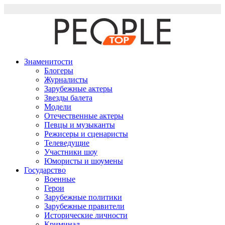
Перейти
к
содержимому
Знаменитости
Блогеры
Журналисты
Зарубежные актеры
Звезды балета
Модели
Отечественные актеры
Певцы и музыканты
Режисеры и сценаристы
Телеведущие
Участники шоу
Юмористы и шоумены
Государство
Военные
Герои
Зарубежные политики
Зарубежные правители
Исторические личности
Криминал