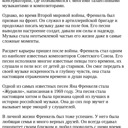
консерватории, где познакомился с многими талантливыми
музыкантами и композиторами.
Однако, во время Второй мировой войны, Френкель был
призван на фронт. Он служил в артиллерийской бригаде и
продолжал писать музыку даже на поле боя. Его песни
выводили настроение солдат, давали им силы и надежду.
Музыка стала неотъемлемой частью его жизни даже в самые
сложные моменты.
Расцвет карьеры пришел после войны. Френкель стал одним
из наиболее известных композиторов Советского Союза. Его
песни исполняли многие известные певцы того времени, их
слушали и пели все: от детей до стариков. Он смог передать в
своей музыке искренность и глубину чувств, она стала
настоящим отражением времени и души народа.
Одной из самых известных песен Яна Френкеля стала
«Журавли», написанная в 1969 году. Эта песня стала
настоящим хитом и была признана одной из лучших в
истории российской музыки. Она до сих пор звучит и
вызывает море эмоций у слушателей.
В личной жизни Френкель был тоже успешен. У него была
любящая семья и много верных друзей. Он всегда отдавал
приоритет своим близким и любил проводить с ними время.