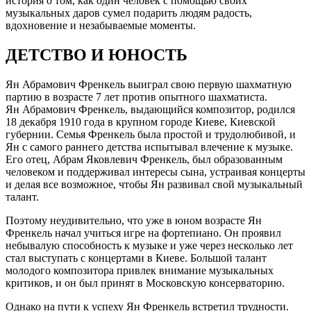
история о том, как один человек с помощью своих
музыкальных даров сумел подарить людям радость,
вдохновение и незабываемые моменты.
ДЕТСТВО И ЮНОСТЬ
Ян Абрамович Френкель выиграл свою первую шахматную
партию в возрасте 7 лет против опытного шахматиста.
Ян Абрамович Френкель, выдающийся композитор, родился
18 декабря 1910 года в крупном городе Киеве, Киевской
губернии. Семья Френкель была простой и трудолюбивой, и
Ян с самого раннего детства испытывал влечение к музыке.
Его отец, Абрам Яковлевич Френкель, был образованным
человеком и поддерживал интересы сына, устраивая концерты
и делая все возможное, чтобы Ян развивал свой музыкальный
талант.
Поэтому неудивительно, что уже в юном возрасте Ян
Френкель начал учиться игре на фортепиано. Он проявил
небывалую способность к музыке и уже через несколько лет
стал выступать с концертами в Киеве. Большой талант
молодого композитора привлек внимание музыкальных
критиков, и он был принят в Московскую консерваторию.
Однако на пути к успеху Ян Френкель встретил трудности.