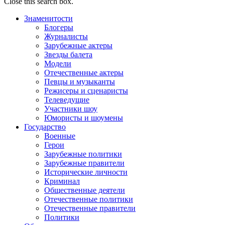
Close this search box.
Знаменитости
Блогеры
Журналисты
Зарубежные актеры
Звезды балета
Модели
Отечественные актеры
Певцы и музыканты
Режисеры и сценаристы
Телеведущие
Участники шоу
Юмористы и шоумены
Государство
Военные
Герои
Зарубежные политики
Зарубежные правители
Исторические личности
Криминал
Общественные деятели
Отечественные политики
Отечественные правители
Политики