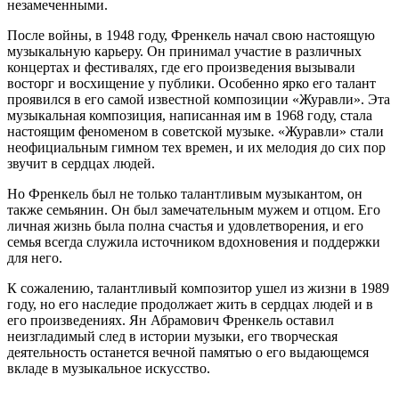
незамеченными.
После войны, в 1948 году, Френкель начал свою настоящую
музыкальную карьеру. Он принимал участие в различных
концертах и фестивалях, где его произведения вызывали
восторг и восхищение у публики. Особенно ярко его талант
проявился в его самой известной композиции «Журавли». Эта
музыкальная композиция, написанная им в 1968 году, стала
настоящим феноменом в советской музыке. «Журавли» стали
неофициальным гимном тех времен, и их мелодия до сих пор
звучит в сердцах людей.
Но Френкель был не только талантливым музыкантом, он
также семьянин. Он был замечательным мужем и отцом. Его
личная жизнь была полна счастья и удовлетворения, и его
семья всегда служила источником вдохновения и поддержки
для него.
К сожалению, талантливый композитор ушел из жизни в 1989
году, но его наследие продолжает жить в сердцах людей и в
его произведениях. Ян Абрамович Френкель оставил
неизгладимый след в истории музыки, его творческая
деятельность останется вечной памятью о его выдающемся
вкладе в музыкальное искусство.