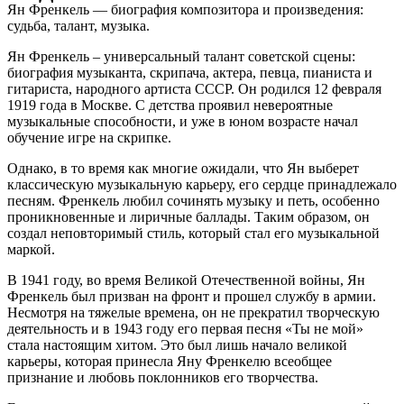
Ян Френкель — биография композитора и произведения:
судьба, талант, музыка.
Ян Френкель – универсальный талант советской сцены:
биография музыканта, скрипача, актера, певца, пианиста и
гитариста, народного артиста СССР. Он родился 12 февраля
1919 года в Москве. С детства проявил невероятные
музыкальные способности, и уже в юном возрасте начал
обучение игре на скрипке.
Однако, в то время как многие ожидали, что Ян выберет
классическую музыкальную карьеру, его сердце принадлежало
песням. Френкель любил сочинять музыку и петь, особенно
проникновенные и лиричные баллады. Таким образом, он
создал неповторимый стиль, который стал его музыкальной
маркой.
В 1941 году, во время Великой Отечественной войны, Ян
Френкель был призван на фронт и прошел службу в армии.
Несмотря на тяжелые времена, он не прекратил творческую
деятельность и в 1943 году его первая песня «Ты не мой»
стала настоящим хитом. Это был лишь начало великой
карьеры, которая принесла Яну Френкелю всеобщее
признание и любовь поклонников его творчества.