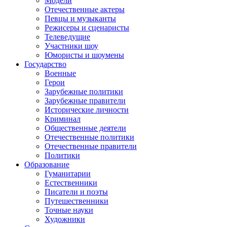
Модели
Отечественные актеры
Певцы и музыканты
Режисеры и сценаристы
Телеведущие
Участники шоу
Юмористы и шоумены
Государство
Военные
Герои
Зарубежные политики
Зарубежные правители
Исторические личности
Криминал
Общественные деятели
Отечественные политики
Отечественные правители
Политики
Образование
Гуманитарии
Естественники
Писатели и поэты
Путешественники
Точные науки
Художники