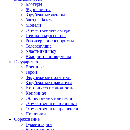
Блогеры
Журналисты
Зарубежные актеры
Звезды балета
Модели
Отечественные актеры
Певцы и музыканты
Режисеры и сценаристы
Телеведущие
Участники шоу
Юмористы и шоумены
Государство
Военные
Герои
Зарубежные политики
Зарубежные правители
Исторические личности
Криминал
Общественные деятели
Отечественные политики
Отечественные правители
Политики
Образование
Гуманитарии
Естественники