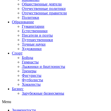
Общественные деятели
Отечественные политики
Отечественные правители
Политики
Образование
Гуманитарии
Естественники
Писатели и поэты
Путешественники
Точные науки
Художники
Спорт
Бойцы
Гимнасты
Лыжники и биатлонисты
Тренеры
Фигуристы
Футболисты
Хоккеисты
Бизнес
Зарубежные бизнесмены
Menu
Знаменитости