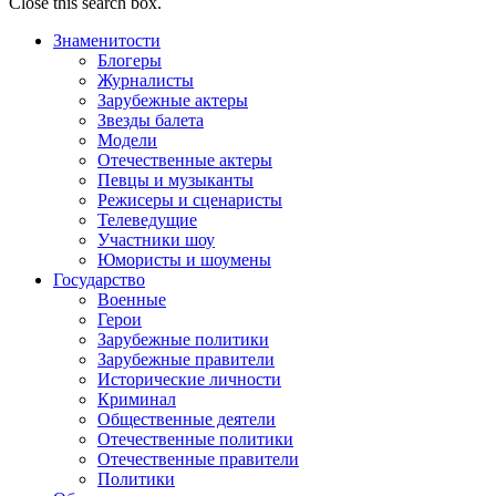
Close this search box.
Знаменитости
Блогеры
Журналисты
Зарубежные актеры
Звезды балета
Модели
Отечественные актеры
Певцы и музыканты
Режисеры и сценаристы
Телеведущие
Участники шоу
Юмористы и шоумены
Государство
Военные
Герои
Зарубежные политики
Зарубежные правители
Исторические личности
Криминал
Общественные деятели
Отечественные политики
Отечественные правители
Политики