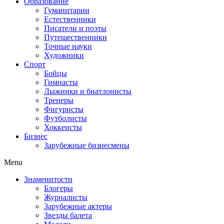
Образование
Гуманитарии
Естественники
Писатели и поэты
Путешественники
Точные науки
Художники
Спорт
Бойцы
Гимнасты
Лыжники и биатлонисты
Тренеры
Фигуристы
Футболисты
Хоккеисты
Бизнес
Зарубежные бизнесмены
Menu
Знаменитости
Блогеры
Журналисты
Зарубежные актеры
Звезды балета