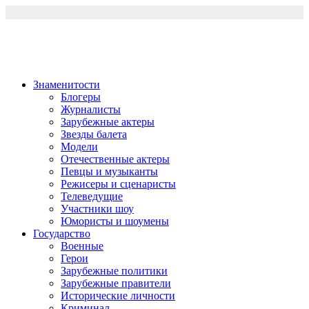
Перейти
к
содержимому
Знаменитости
Блогеры
Журналисты
Зарубежные актеры
Звезды балета
Модели
Отечественные актеры
Певцы и музыканты
Режисеры и сценаристы
Телеведущие
Участники шоу
Юмористы и шоумены
Государство
Военные
Герои
Зарубежные политики
Зарубежные правители
Исторические личности
Криминал