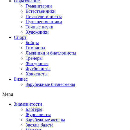
Образование
Гуманитарии
Естественники
Писатели и поэты
Путешественники
Точные науки
Художники
Спорт
Бойцы
Гимнасты
Лыжники и биатлонисты
Тренеры
Фигуристы
Футболисты
Хоккеисты
Бизнес
Зарубежные бизнесмены
Menu
Знаменитости
Блогеры
Журналисты
Зарубежные актеры
Звезды балета