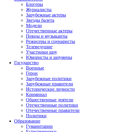
Блогеры
Журналисты
Зарубежные актеры
Звезды балета
Модели
Отечественные актеры
Певцы и музыканты
Режисеры и сценаристы
Телеведущие
Участники шоу
Юмористы и шоумены
Государство
Военные
Герои
Зарубежные политики
Зарубежные правители
Исторические личности
Криминал
Общественные деятели
Отечественные политики
Отечественные правители
Политики
Образование
Гуманитарии
Естественники