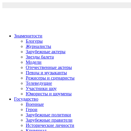
Перейти
к
содержимому
Знаменитости
Блогеры
Журналисты
Зарубежные актеры
Звезды балета
Модели
Отечественные актеры
Певцы и музыканты
Режисеры и сценаристы
Телеведущие
Участники шоу
Юмористы и шоумены
Государство
Военные
Герои
Зарубежные политики
Зарубежные правители
Исторические личности
Криминал