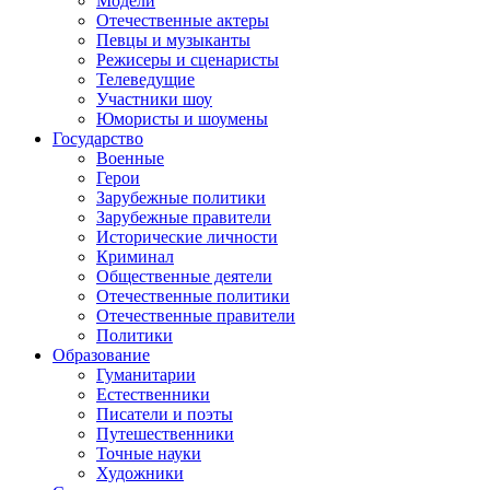
Модели
Отечественные актеры
Певцы и музыканты
Режисеры и сценаристы
Телеведущие
Участники шоу
Юмористы и шоумены
Государство
Военные
Герои
Зарубежные политики
Зарубежные правители
Исторические личности
Криминал
Общественные деятели
Отечественные политики
Отечественные правители
Политики
Образование
Гуманитарии
Естественники
Писатели и поэты
Путешественники
Точные науки
Художники