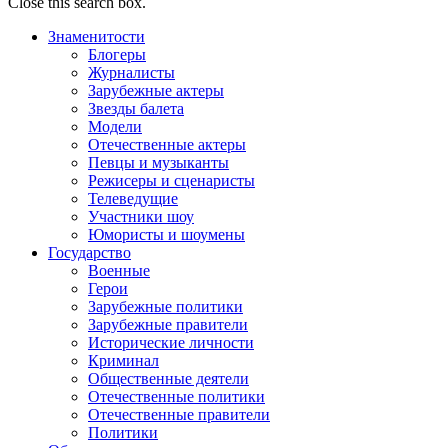
Close this search box.
Знаменитости
Блогеры
Журналисты
Зарубежные актеры
Звезды балета
Модели
Отечественные актеры
Певцы и музыканты
Режисеры и сценаристы
Телеведущие
Участники шоу
Юмористы и шоумены
Государство
Военные
Герои
Зарубежные политики
Зарубежные правители
Исторические личности
Криминал
Общественные деятели
Отечественные политики
Отечественные правители
Политики