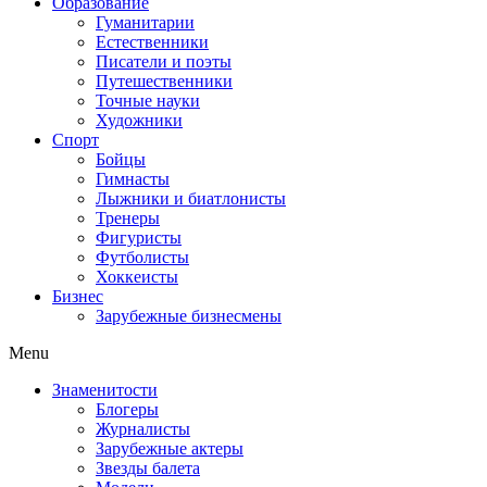
Образование
Гуманитарии
Естественники
Писатели и поэты
Путешественники
Точные науки
Художники
Спорт
Бойцы
Гимнасты
Лыжники и биатлонисты
Тренеры
Фигуристы
Футболисты
Хоккеисты
Бизнес
Зарубежные бизнесмены
Menu
Знаменитости
Блогеры
Журналисты
Зарубежные актеры
Звезды балета