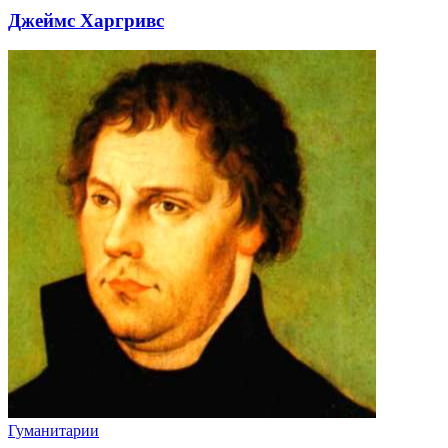
Джеймс Харгривс
Гуманитарии