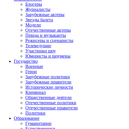
Блогеры
Журналисты
Зарубежные актеры
Звезды балета
Модели
Отечественные актеры
Певцы и музыканты
Режисеры и сценаристы
Телеведущие
Участники шоу
Юмористы и шоумены
Государство
Военные
Герои
Зарубежные политики
Зарубежные правители
Исторические личности
Криминал
Общественные деятели
Отечественные политики
Отечественные правители
Политики
Образование
Гуманитарии
Естественники