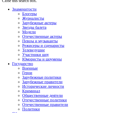
Close this search box.
Знаменитости
Блогеры
Журналисты
Зарубежные актеры
Звезды балета
Модели
Отечественные актеры
Певцы и музыканты
Режисеры и сценаристы
Телеведущие
Участники шоу
Юмористы и шоумены
Государство
Военные
Герои
Зарубежные политики
Зарубежные правители
Исторические личности
Криминал
Общественные деятели
Отечественные политики
Отечественные правители
Политики