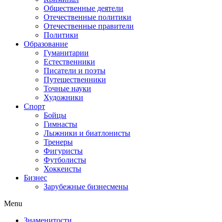
Общественные деятели
Отечественные политики
Отечественные правители
Политики
Образование
Гуманитарии
Естественники
Писатели и поэты
Путешественники
Точные науки
Художники
Спорт
Бойцы
Гимнасты
Лыжники и биатлонисты
Тренеры
Фигуристы
Футболисты
Хоккеисты
Бизнес
Зарубежные бизнесмены
Menu
Знаменитости