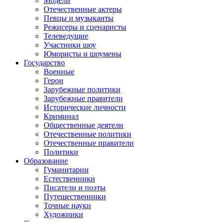
Модели
Отечественные актеры
Певцы и музыканты
Режисеры и сценаристы
Телеведущие
Участники шоу
Юмористы и шоумены
Государство
Военные
Герои
Зарубежные политики
Зарубежные правители
Исторические личности
Криминал
Общественные деятели
Отечественные политики
Отечественные правители
Политики
Образование
Гуманитарии
Естественники
Писатели и поэты
Путешественники
Точные науки
Художники