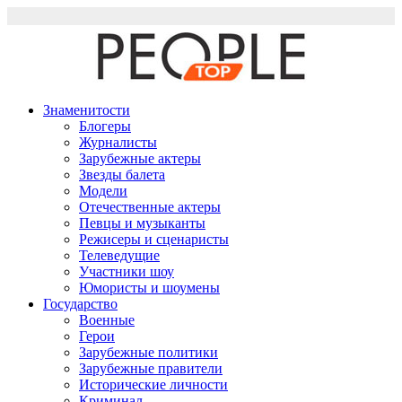
Перейти
к
содержимому
Знаменитости
Блогеры
Журналисты
Зарубежные актеры
Звезды балета
Модели
Отечественные актеры
Певцы и музыканты
Режисеры и сценаристы
Телеведущие
Участники шоу
Юмористы и шоумены
Государство
Военные
Герои
Зарубежные политики
Зарубежные правители
Исторические личности
Криминал