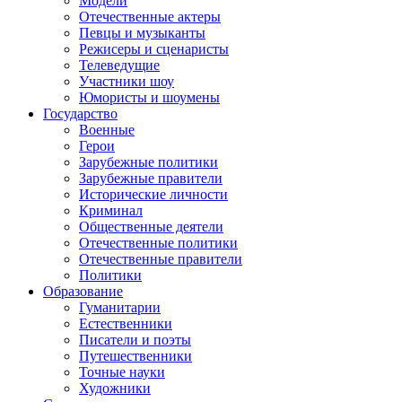
Модели
Отечественные актеры
Певцы и музыканты
Режисеры и сценаристы
Телеведущие
Участники шоу
Юмористы и шоумены
Государство
Военные
Герои
Зарубежные политики
Зарубежные правители
Исторические личности
Криминал
Общественные деятели
Отечественные политики
Отечественные правители
Политики
Образование
Гуманитарии
Естественники
Писатели и поэты
Путешественники
Точные науки
Художники