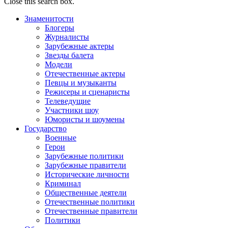
Close this search box.
Знаменитости
Блогеры
Журналисты
Зарубежные актеры
Звезды балета
Модели
Отечественные актеры
Певцы и музыканты
Режисеры и сценаристы
Телеведущие
Участники шоу
Юмористы и шоумены
Государство
Военные
Герои
Зарубежные политики
Зарубежные правители
Исторические личности
Криминал
Общественные деятели
Отечественные политики
Отечественные правители
Политики