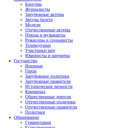
Блогеры
Журналисты
Зарубежные актеры
Звезды балета
Модели
Отечественные актеры
Певцы и музыканты
Режисеры и сценаристы
Телеведущие
Участники шоу
Юмористы и шоумены
Государство
Военные
Герои
Зарубежные политики
Зарубежные правители
Исторические личности
Криминал
Общественные деятели
Отечественные политики
Отечественные правители
Политики
Образование
Гуманитарии
Естественники