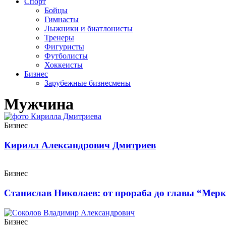
Спорт
Бойцы
Гимнасты
Лыжники и биатлонисты
Тренеры
Фигуристы
Футболисты
Хоккеисты
Бизнес
Зарубежные бизнесмены
Мужчина
Бизнес
Кирилл Александрович Дмитриев
Бизнес
Станислав Николаев: от прораба до главы “Мер
Бизнес