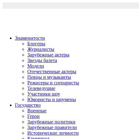
Перейти
к
содержимому
Знаменитости
Блогеры
Журналисты
Зарубежные актеры
Звезды балета
Модели
Отечественные актеры
Певцы и музыканты
Режисеры и сценаристы
Телеведущие
Участники шоу
Юмористы и шоумены
Государство
Военные
Герои
Зарубежные политики
Зарубежные правители
Исторические личности
Криминал