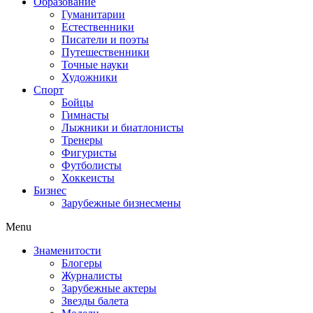
Образование
Гуманитарии
Естественники
Писатели и поэты
Путешественники
Точные науки
Художники
Спорт
Бойцы
Гимнасты
Лыжники и биатлонисты
Тренеры
Фигуристы
Футболисты
Хоккеисты
Бизнес
Зарубежные бизнесмены
Menu
Знаменитости
Блогеры
Журналисты
Зарубежные актеры
Звезды балета