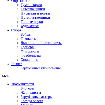
Образование
Гуманитарии
Естественники
Писатели и поэты
Путешественники
Точные науки
Художники
Спорт
Бойцы
Гимнасты
Лыжники и биатлонисты
Тренеры
Фигуристы
Футболисты
Хоккеисты
Бизнес
Зарубежные бизнесмены
Menu
Знаменитости
Блогеры
Журналисты
Зарубежные актеры
Звезды балета