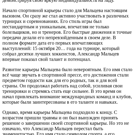
демонстрируя свою яркую индивидуальность на льду.
Начало спортивной карьеры стало для Мальцева настоящим
вызовом. Он сразу же стал активно участвовать в различных
турнирах и соревнованиях. Его стиль игры был
нестандартным и уникальным, впечатляя не только
болельщиков, но и тренеров. Его быстрые движения и точные
передачи делали его непревзойденным в своем деле. В
полном формате дата его первых впечатляющих
выступлений: 15 октября 20… года на турнире, который
собрал десятки лучших хоккеистов, Александр Мальцев
впервые показал свой талант и потенциал.
Развитие карьеры Мальцева было невероятным. Его имя стало
всё чаще звучать в спортивной прессе, его достижения стали
предметом гордости как для его родных, так и для всей
страны. Он продолжал работать над собой, усиливая свои
тренировки и стремясь стать еще сильнее. В это время он
начал привлекать внимание международных команд и клубов,
которые были заинтересованы в его таланте и навыках.
Однако, время карьеры Мальцева подходило к концу. С
возрастом пришли травмы и он был вынужден принять
решение о завершении своей спортивной карьеры. Но это не
означало, что Александр Мальцев перестал быть
знаменитостью. Его имя стало символом спорта, а его