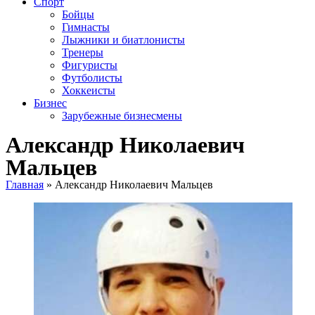
Спорт
Бойцы
Гимнасты
Лыжники и биатлонисты
Тренеры
Фигуристы
Футболисты
Хоккеисты
Бизнес
Зарубежные бизнесмены
Александр Николаевич
Мальцев
Главная
»
Александр Николаевич Мальцев