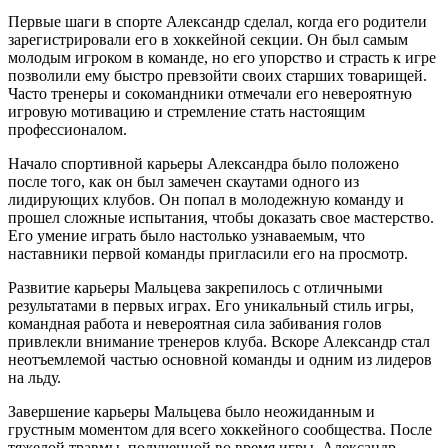
Первые шаги в спорте Александр сделал, когда его родители
зарегистрировали его в хоккейной секции. Он был самым
молодым игроком в команде, но его упорство и страсть к игре
позволили ему быстро превзойти своих старших товарищей.
Часто тренеры и сокомандники отмечали его невероятную
игровую мотивацию и стремление стать настоящим
профессионалом.
Начало спортивной карьеры Александра было положено
после того, как он был замечен скаутами одного из
лидирующих клубов. Он попал в молодежную команду и
прошел сложные испытания, чтобы доказать свое мастерство.
Его умение играть было настолько узнаваемым, что
наставники первой команды пригласили его на просмотр.
Развитие карьеры Мальцева закрепилось с отличными
результатами в первых играх. Его уникальный стиль игры,
командная работа и невероятная сила забивания голов
привлекли внимание тренеров клуба. Вскоре Александр стал
неотъемлемой частью основной команды и одним из лидеров
на льду.
Завершение карьеры Мальцева было неожиданным и
грустным моментом для всего хоккейного сообщества. После
тяжелой травмы, полученной во время игры, Александр