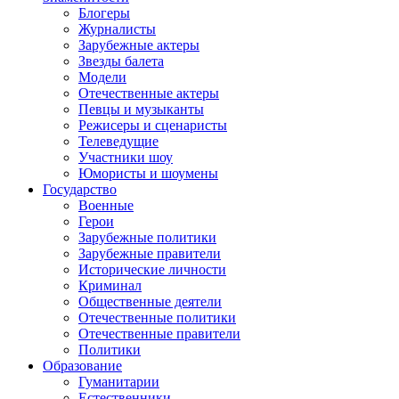
Блогеры
Журналисты
Зарубежные актеры
Звезды балета
Модели
Отечественные актеры
Певцы и музыканты
Режисеры и сценаристы
Телеведущие
Участники шоу
Юмористы и шоумены
Государство
Военные
Герои
Зарубежные политики
Зарубежные правители
Исторические личности
Криминал
Общественные деятели
Отечественные политики
Отечественные правители
Политики
Образование
Гуманитарии
Естественники