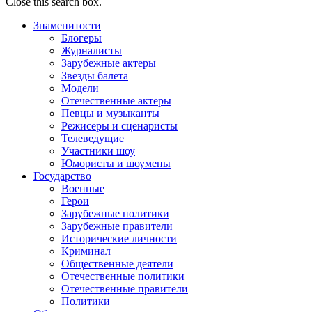
Close this search box.
Знаменитости
Блогеры
Журналисты
Зарубежные актеры
Звезды балета
Модели
Отечественные актеры
Певцы и музыканты
Режисеры и сценаристы
Телеведущие
Участники шоу
Юмористы и шоумены
Государство
Военные
Герои
Зарубежные политики
Зарубежные правители
Исторические личности
Криминал
Общественные деятели
Отечественные политики
Отечественные правители
Политики