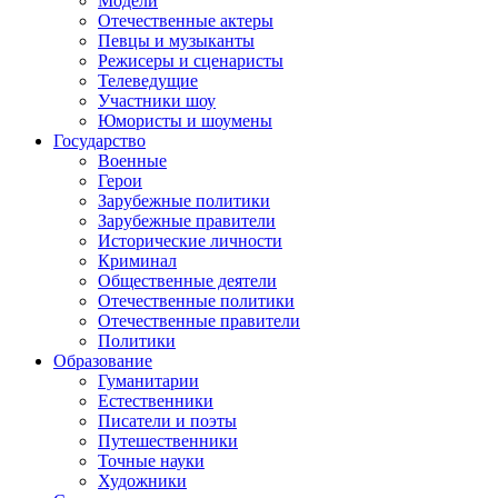
Модели
Отечественные актеры
Певцы и музыканты
Режисеры и сценаристы
Телеведущие
Участники шоу
Юмористы и шоумены
Государство
Военные
Герои
Зарубежные политики
Зарубежные правители
Исторические личности
Криминал
Общественные деятели
Отечественные политики
Отечественные правители
Политики
Образование
Гуманитарии
Естественники
Писатели и поэты
Путешественники
Точные науки
Художники