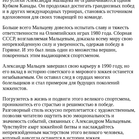
Но успехи Александра Мальцева не ограничиваются одним
Кубком Канады. Он продолжал достигать грандиозных побед
и в других международных турнирах, становясь источником
вдохновения для своих товарищей по команде.
Больше всего Мальцеву довелось испытать славу и тяжесть
ответственности на Олимпийских играх 1980 года. Сборная
СССР, возглавляемая Мальцевым, доказала всему миру свою
непревзойденную силу и уверенность, одержав победу в
Горянке. И это был лишь один из множества вершин,
покоренных этим выдающимся спортсменом.
Александр Мальцев завершил свою карьеру в 1990 году, но
его вклад в историю советского и мирового хоккея останется
незабываемым. Он оставил след в сердцах многих
болельщиков и стал примером для будущих поколений
хоккеистов.
Погрузитесь в жизнь и подвиги этого великого спортсмена,
проникнитесь его страстью и решимостью в победе.
Разговорный стиль искусно переплетается с художественным,
позволяя читателю ощутить всю эмоциональность и
значимость событий, связанных с Александром Мальцевым.
Чувствуйте азарт хоккейной битвы и наслаждайтесь
непревзойденным мастерством этого великого человека,
который навсегда останется в истории хоккея.