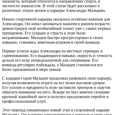
хоккеиста, который относится к направлению спорта, в
частности хоккеистов. В этой статье будет рассказано о
различных этапах жизни и карьеры Александра Мальцева.
Начало спортивной карьеры оказалось особенно важным для
Александра. Он начал заниматься хоккеем в раннем возрасте,
демонстрируя свой необычайный талант уже с самых первых
тренировок. Его усердие и страсть к игре были
несравнимыми. Мальцев быстро прогрессировал в своих
навыках, становясь заметным игроком в своей команде.
Первые успехи ждал Александра на местных турнирах и
соревнованиях. Его выдающиеся навыки, скорость и точность
делали его игру непредсказуемой для соперников. Его
команда регулярно побеждала, а Мальцев становился все
более признанным в мире хоккея.
С каждым годом Мальцев продолжал развивать свою карьеру,
получая возможность играть на все более высоком уровне.
Его усилия и преданность игре заставили тренеров и скаутов
обратить внимание на него. Вскоре он был замечен скoutами
крупной хоккейной лиги и получил предложение перейти в
профессиональный клуб.
Этот переход ознаменовал новый этап в спортивной карьере
Мальцева. Он успешно присоединился к команде и сразу стал