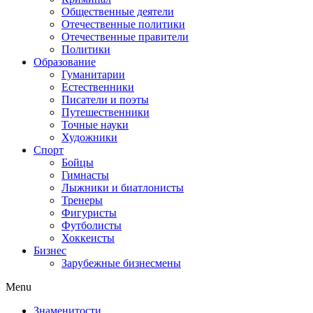
Общественные деятели
Отечественные политики
Отечественные правители
Политики
Образование
Гуманитарии
Естественники
Писатели и поэты
Путешественники
Точные науки
Художники
Спорт
Бойцы
Гимнасты
Лыжники и биатлонисты
Тренеры
Фигуристы
Футболисты
Хоккеисты
Бизнес
Зарубежные бизнесмены
Menu
Знаменитости