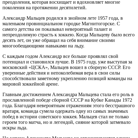
преодоления, которая восхищает и вдохновляет многие
поколения на протяжении десятилетий.
Александр Мальцев родился в знойном лете 1957 года, в
маленьком провинциальном городке Магнитогорске. С
самого детства он показывал невероятный талант и
непреодолимую страсть к хоккею. Когда Мальцеву было всего
десять лет, он уже обращал на себя внимание своими
многообещающими навыками на льду.
С каждым годом Александр все больше проявлял свой
потенциал и становился лучше. В 1975 году, уже выступая за
московский «ЦСКА», Мальцев вошел в сборную СССР. Его
уверенные действия и непоколебимая вера в свои силы
способствовали заметному укреплению позиций команды на
мировой хоккейной арене.
Главным достижением Александра Мальцева стала его роль в
прославленной победе сборной СССР на Кубке Канады 1972
года. Благодаря невероятным отражениям этого бесстрашного
вратаря, команда сумела одержать одну из самых значимых
побед в истории советского хоккея. Мальцев стал не только
героем того матча, но и легендой, сияние которой затмевало
искры льда.