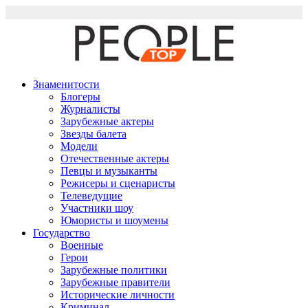
Перейти
к
содержимому
Знаменитости
Блогеры
Журналисты
Зарубежные актеры
Звезды балета
Модели
Отечественные актеры
Певцы и музыканты
Режисеры и сценаристы
Телеведущие
Участники шоу
Юмористы и шоумены
Государство
Военные
Герои
Зарубежные политики
Зарубежные правители
Исторические личности
Криминал