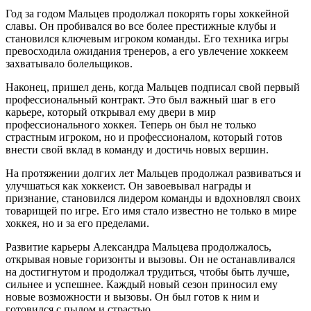
Год за годом Мальцев продолжал покорять горы хоккейной
славы. Он пробивался во все более престижные клубы и
становился ключевым игроком команды. Его техника игры
превосходила ожидания тренеров, а его увлечение хоккеем
захватывало болельщиков.
Наконец, пришел день, когда Мальцев подписал свой первый
профессиональный контракт. Это был важный шаг в его
карьере, который открывал ему двери в мир
профессионального хоккея. Теперь он был не только
страстным игроком, но и профессионалом, который готов
внести свой вклад в команду и достичь новых вершин.
На протяжении долгих лет Мальцев продолжал развиваться и
улучшаться как хоккеист. Он завоевывал награды и
признание, становился лидером команды и вдохновлял своих
товарищей по игре. Его имя стало известно не только в мире
хоккея, но и за его пределами.
Развитие карьеры Александра Мальцева продолжалось,
открывая новые горизонты и вызовы. Он не останавливался
на достигнутом и продолжал трудиться, чтобы быть лучше,
сильнее и успешнее. Каждый новый сезон приносил ему
новые возможности и вызовы. Он был готов к ним и
готовился с пылом и страстью.