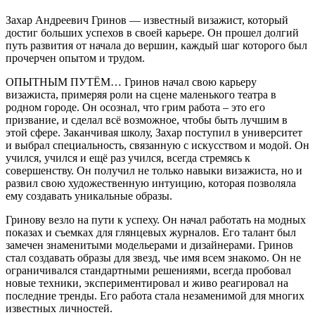
Захар Андреевич Гринов — известный визажист, который
достиг больших успехов в своей карьере. Он прошел долгий
путь развития от начала до вершин, каждый шаг которого был
прочерчен опытом и трудом.
ОПЫТНЫМ ПУТЁМ… Гринов начал свою карьеру
визажиста, примеряя роли на сцене маленького театра в
родном городе. Он осознал, что грим работа – это его
призвание, и сделал всё возможное, чтобы быть лучшим в
этой сфере. Заканчивая школу, Захар поступил в университет
и выбрал специальность, связанную с искусством и модой. Он
учился, учился и ещё раз учился, всегда стремясь к
совершенству. Он получил не только навыки визажиста, но и
развил свою художественную интуицию, которая позволяла
ему создавать уникальные образы.
Гринову везло на пути к успеху. Он начал работать на модных
показах и съемках для глянцевых журналов. Его талант был
замечен знаменитыми модельерами и дизайнерами. Гринов
стал создавать образы для звезд, чье имя всем знакомо. Он не
ограничивался стандартными решениями, всегда пробовал
новые техники, экспериментировал и живо реагировал на
последние тренды. Его работа стала незаменимой для многих
известных личностей.