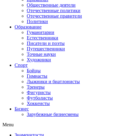
Общественные деятели
Отечественные политики
Отечественные правители
Политики
Образование
Гуманитарии
Естественники
Писатели и поэты
Путешественники
Точные науки
Художники
Спорт
Бойцы
Гимнасты
Лыжники и биатлонисты
Тренеры
Фигуристы
Футболисты
Хоккеисты
Бизнес
Зарубежные бизнесмены
Menu
Знаменитости