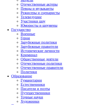
Модели
Отечественные актеры
Певцы и музыканты
Режисеры и сценаристы
Телеведущие
Участники шоу
Юмористы и шоумены
Государство
Военные
Герои
Зарубежные политики
Зарубежные правители
Исторические личности
Криминал
Общественные деятели
Отечественные политики
Отечественные правители
Политики
Образование
Гуманитарии
Естественники
Писатели и поэты
Путешественники
Точные науки
Художники