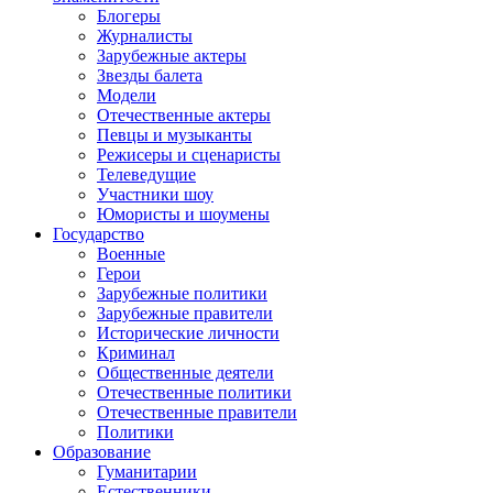
Блогеры
Журналисты
Зарубежные актеры
Звезды балета
Модели
Отечественные актеры
Певцы и музыканты
Режисеры и сценаристы
Телеведущие
Участники шоу
Юмористы и шоумены
Государство
Военные
Герои
Зарубежные политики
Зарубежные правители
Исторические личности
Криминал
Общественные деятели
Отечественные политики
Отечественные правители
Политики
Образование
Гуманитарии
Естественники