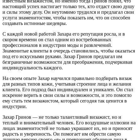
известным визажистом, но именно тогда Гринов понял, что
настоящий успех настигает только тех, кто отдаст свою душу
и силы этому делу. Он неутомимо трудился и предлагал свои
услуги знаменитостям, чтобы показать им, что он способен
создавать истинные шедевры.
С каждой новой работой Захара его репутация росла, и в
скором времени он стал одним из востребованных
профессионалов в индустрии моды и развлечений.
Знаменитые клиенты в очередь становились, чтобы оказаться
под его искусными руками. Захар Гринов предлагал им
безграничные возможности для преображения, подчеркивая
индивидуальность каждого.
На своем опыте Захар научился правильно подбирать визаж
для разных типов кожи, учитывая строение лица и желания
клиента. Его подход был индивидуален и уникален. Он стал
искренне верить в свои силы и возможности, и это помогло
ему стать тем визажистом, который сегодня так ценится в
индустрии.
Захар Гринов — не только талантливый визажист, но и
теплый и внимательный человек. Его воздушные иллюзии на
лицах знаменитостей не только украшают их, но и приносят
радость и уверенность. Он помогает им обрести самую
лучшую версию своего «я» и превращает обычные лица в