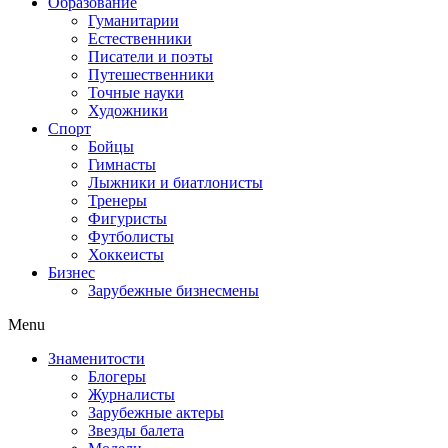
Образование
Гуманитарии
Естественники
Писатели и поэты
Путешественники
Точные науки
Художники
Спорт
Бойцы
Гимнасты
Лыжники и биатлонисты
Тренеры
Фигуристы
Футболисты
Хоккеисты
Бизнес
Зарубежные бизнесмены
Menu
Знаменитости
Блогеры
Журналисты
Зарубежные актеры
Звезды балета