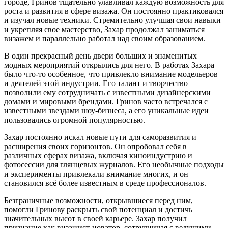
городе, Гринов тщательно улавливал каждую возможность для
роста и развития в сфере визажа. Он постоянно практиковался
и изучал новые техники. Стремительно улучшая свои навыки
и укрепляя свое мастерство, Захар продолжал заниматься
визажем и параллельно работал над своим образованием.
В один прекрасный день двери больших и знаменитых
модных мероприятий открылись для него. В работах Захара
было что-то особенное, что привлекло внимание модельеров
и деятелей этой индустрии. Его талант и творчество
позволили ему сотрудничать с известными дизайнерскими
домами и мировыми брендами. Гринов часто встречался с
известными звездами шоу-бизнеса, а его уникальные идеи
пользовались огромной популярностью.
Захар постоянно искал новые пути для саморазвития и
расширения своих горизонтов. Он опробовал себя в
различных сферах визажа, включая киноиндустрию и
фотосессии для глянцевых журналов. Его необычные подходы
и эксперименты привлекали внимание многих, и он
становился всё более известным в среде профессионалов.
Безграничные возможности, открывшиеся перед ним,
помогли Гринову раскрыть свой потенциал и достичь
значительных высот в своей карьере. Захар получил
признание как визажист-новатор, сотрудничая с ведущими