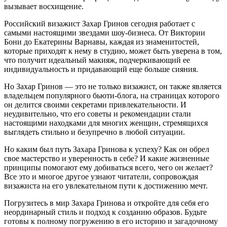
вызывает восхищение.
Российский визажист Захар Гринов сегодня работает с
самыми настоящими звездами шоу-бизнеса. От Виктории
Бони до Екатерины Варнавы, каждая из знаменитостей,
которые приходят к нему в студию, может быть уверена в том,
что получит идеальный макияж, подчеркивающий ее
индивидуальность и придавающий еще больше сияния.
Но Захар Гринов — это не только визажист, он также является
владельцем популярного бьюти-блога, на страницах которого
он делится своими секретами привлекательности. И
неудивительно, что его советы и рекомендации стали
настоящими находками для многих женщин, стремящихся
выглядеть стильно и безупречно в любой ситуации.
Но каким был путь Захара Гринова к успеху? Как он обрел
свое мастерство и уверенность в себе? И какие жизненные
принципы помогают ему добиваться всего, чего он желает?
Все это и многое другое узнают читатели, сопровождая
визажиста на его увлекательном пути к достижению мечт.
Погрузитесь в мир Захара Гринова и откройте для себя его
неординарный стиль и подход к созданию образов. Будьте
готовы к полному погружению в его историю и загадочному