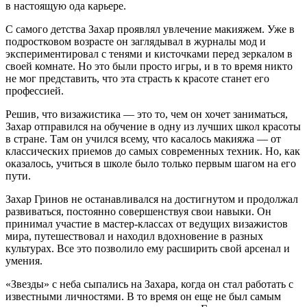
в настоящую ода карьере.
С самого детства Захар проявлял увлечение макияжем. Уже в
подростковом возрасте он заглядывал в журналы мод и
экспериментировал с тенями и кисточками перед зеркалом в
своей комнате. Но это были просто игры, и в то время никто
не мог представить, что эта страсть к красоте станет его
профессией.
Решив, что визажистика — это то, чем он хочет заниматься,
Захар отправился на обучение в одну из лучших школ красоты
в стране. Там он учился всему, что касалось макияжа — от
классических приемов до самых современных техник. Но, как
оказалось, учиться в школе было только первым шагом на его
пути.
Захар Гринов не останавливался на достигнутом и продолжал
развиваться, постоянно совершенствуя свои навыки. Он
принимал участие в мастер-классах от ведущих визажистов
мира, путешествовал и находил вдохновение в разных
культурах. Все это позволило ему расширить свой арсенал и
умения.
«Звезды» с неба сыпались на Захара, когда он стал работать с
известными личностями. В то время он еще не был самым