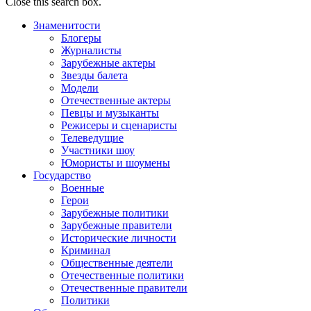
Close this search box.
Знаменитости
Блогеры
Журналисты
Зарубежные актеры
Звезды балета
Модели
Отечественные актеры
Певцы и музыканты
Режисеры и сценаристы
Телеведущие
Участники шоу
Юмористы и шоумены
Государство
Военные
Герои
Зарубежные политики
Зарубежные правители
Исторические личности
Криминал
Общественные деятели
Отечественные политики
Отечественные правители
Политики