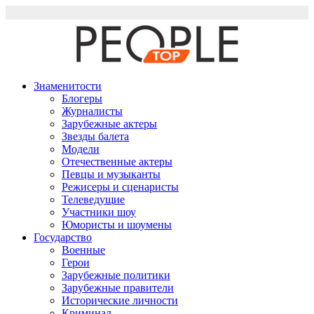
Перейти
к
содержимому
Знаменитости
Блогеры
Журналисты
Зарубежные актеры
Звезды балета
Модели
Отечественные актеры
Певцы и музыканты
Режисеры и сценаристы
Телеведущие
Участники шоу
Юмористы и шоумены
Государство
Военные
Герои
Зарубежные политики
Зарубежные правители
Исторические личности
Криминал