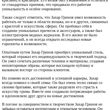
красавиц и красавцев. Его визаж был узнаваемым и отличался
от стандартных приемов, что придавало его работам
уникальность и особое очарование.
Также следует отметить, что Захар Гринов имел возможность
работать не только в области визажа, но и в других, связанных
с красотой и искусством, сферах. Он пробовал себя в
создании уникальных причесок и аксессуаров, а также был
иллюстратором модных журналов. В его жизни не было
ограничений, и он всегда открыто исследовал новые
горизонты и возможности.
Опытным путем Захар Гринов приобрел уникальный стиль,
который отражал его индивидуальность и творческий подход.
Он умел сочетать различные техники и материалы, создавая
неповторимые образы, которые восхищали публику и
вызывали восторг со стороны клиентов.
Но помимо всех достижений и успешной карьеры, Захар
всегда помнил о своей семье. Он был очень тесно связан со
своими братьями, которые также разделяли его страсть к
искусству грима. Вместе они создавали потрясающие работы
и вдохновляли друг друга на новые достижения.
В погоне за совершенством и творчеством Захар Гринов не
забывал оставаться интересным и открытым человеком. Он