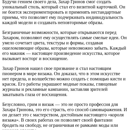
Будучи гением своего дела, Захар Гринов смог создать
уникальный стиль, который стал его визитной карточкой. Он
не боится экспериментировать и применять нестандартные
приемы, что позволяет ему подчеркивать индивидуальность
каждой модели и создавать неповторимые образы.
Безграничные возможности, которые открываются перед
Захаром, позволяют ему осуществлять самые смелые идеи. Он
умело сочетает цвета, текстуры и формы, создавая
ошеломляющие образы, которые невозможно забыть. Каждый
его макияж — настоящее произведение искусства, которое
вызывает восторг и восхищение.
Захар Гринов нашел свое призвание и стал настоящим
пионером в мире визажа. Он доказал, что в этом искусстве
нет предела, и волшебство можно создать с помощью кисти и
красок. Его работы украшают модные показы, глянцевые
журналы и рекламные кампании, заставляя зрителей
закатывать глаза от восхищения.
Безусловно, грим и визаж — это не просто профессия для
Захара Гринова, это его страсть, его способ самовыражения. И
он делает это с мастерством, достойным настоящего «короля
визажа». В своих работах он позволяет своей фантазии
бродить на свободу, не ограничивая ее рамками моды или