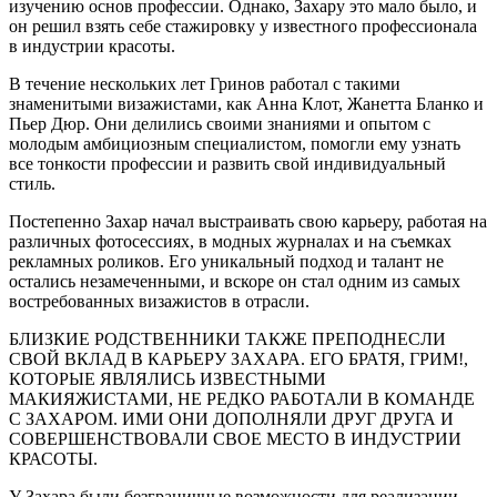
изучению основ профессии. Однако, Захару это мало было, и
он решил взять себе стажировку у известного профессионала
в индустрии красоты.
В течение нескольких лет Гринов работал с такими
знаменитыми визажистами, как Анна Клот, Жанетта Бланко и
Пьер Дюр. Они делились своими знаниями и опытом с
молодым амбициозным специалистом, помогли ему узнать
все тонкости профессии и развить свой индивидуальный
стиль.
Постепенно Захар начал выстраивать свою карьеру, работая на
различных фотосессиях, в модных журналах и на съемках
рекламных роликов. Его уникальный подход и талант не
остались незамеченными, и вскоре он стал одним из самых
востребованных визажистов в отрасли.
БЛИЗКИЕ РОДСТВЕННИКИ ТАКЖЕ ПРЕПОДНЕСЛИ
СВОЙ ВКЛАД В КАРЬЕРУ ЗАХАРА. ЕГО БРАТЯ, ГРИМ!,
КОТОРЫЕ ЯВЛЯЛИСЬ ИЗВЕСТНЫМИ
МАКИЯЖИСТАМИ, НЕ РЕДКО РАБОТАЛИ В КОМАНДЕ
С ЗАХАРОМ. ИМИ ОНИ ДОПОЛНЯЛИ ДРУГ ДРУГА И
СОВЕРШЕНСТВОВАЛИ СВОЕ МЕСТО В ИНДУСТРИИ
КРАСОТЫ.
У Захара были безграничные возможности для реализации