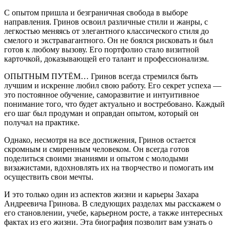
С опытом пришла и безграничная свобода в выборе
направления. Гринов освоил различные стили и жанры, с
легкостью меняясь от элегантного классического стиля до
смелого и экстравагантного. Он не боялся рисковать и был
готов к любому вызову. Его портфолио стало визитной
карточкой, доказывающей его талант и профессионализм.
ОПЫТНЫМ ПУТЁМ… Гринов всегда стремился быть
лучшим и искренне любил свою работу. Его секрет успеха —
это постоянное обучение, саморазвитие и интуитивное
понимание того, что будет актуально и востребовано. Каждый
его шаг был продуман и оправдан опытом, который он
получал на практике.
Однако, несмотря на все достижения, Гринов остается
скромным и смиренным человеком. Он всегда готов
поделиться своими знаниями и опытом с молодыми
визажистами, вдохновлять их на творчество и помогать им
осуществить свои мечты.
И это только один из аспектов жизни и карьеры Захара
Андреевича Гринова. В следующих разделах мы расскажем о
его становлении, учебе, карьерном росте, а также интересных
фактах из его жизни. Эта биография позволит вам узнать о