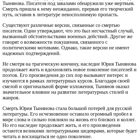
Тынянова. Писателя под завалами обнаружили уже мертвым.
Смерть пришла к нему неожиданно, прервав его творческий
путь, оставив в литературе невосполнимую пропасть.
Существуют различные версии, связанные со смертью
писателя. Одни утверждают, что это был несчастный случай,
вызванный обстоятельствами военных действий. Другие же
говорят о возможности покушения, связанного с
политическими мотивами. Однако, такие версии не имеют
надежных подтверждений.
Не смотря на трагическую кончину, наследие Юрия Тынянова
продолжает жить и вдохновлять новое поколение писателей и
поэтов. Его произведения до сих пор вызывают интерес и
изучаются в рамках литературных курсов. Благодаря своей
смелой и оригинальной форме изложения, Тынянов оказал
значительное влияние на развитие литературных стилей и
жанров.
Смерть Юрия Тынянова стала большой потерей для русской
литературы. Его исчезновение оставило огромный пробел в
мире слова и сильно повлияло на жизнь его близких и коллег.
Но его наследие продолжает жить, и его произведения
остаются великими литературными шедеврами, которые будет
читать и восхищаться не одно поколение.