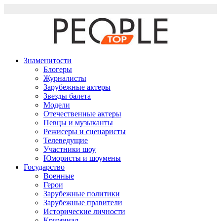
Перейти
к
содержимому
Знаменитости
Блогеры
Журналисты
Зарубежные актеры
Звезды балета
Модели
Отечественные актеры
Певцы и музыканты
Режисеры и сценаристы
Телеведущие
Участники шоу
Юмористы и шоумены
Государство
Военные
Герои
Зарубежные политики
Зарубежные правители
Исторические личности
Криминал