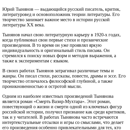
Юрий Тынянов — выдающийся русский писатель, критик,
литературовед и основоположник теории литературы. Его
творчество занимает важное место в истории русской
литературы XX века.
Тынянов начал свою литературную карьеру в 1920-х годах,
когда публиковал свои первые стихи и прозаические
произведения. В то время он уже проявлял яркую
индивидуальность и оригинальный стиль письма. Он
стремился к поиску новых форм и методов выражения, а
также к экспериментам с языком.
В своих работах Тынянов затрагивал различные темы и
жанры. Он писал стихи, рассказы, повести, драмы и эссе. Его
творчество отличалось философской глубиной, а также
проникновенностью и остротой мысли.
Одним из наиболее известных произведений Тынянова
является роман «Смерть Вазир-Мухтара». Этот роман,
повествующий о жизни и смерти одной из ключевых фигур
российской истории, получил признание как среди критиков,
так и у читателей. В работах Тынянова часто встречаются
интертекстуальные отсылки и игры со смыслами, что делает
его произведения особенно привлекательными для тех, кто