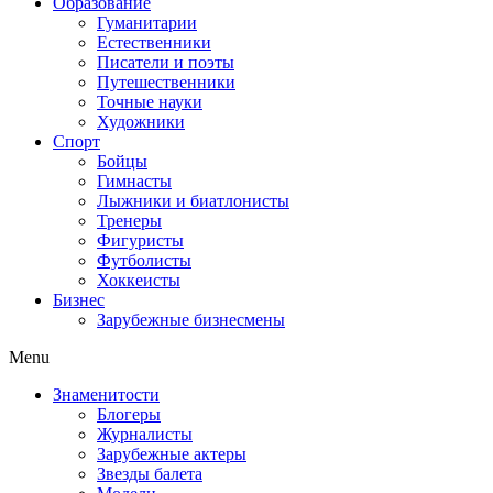
Образование
Гуманитарии
Естественники
Писатели и поэты
Путешественники
Точные науки
Художники
Спорт
Бойцы
Гимнасты
Лыжники и биатлонисты
Тренеры
Фигуристы
Футболисты
Хоккеисты
Бизнес
Зарубежные бизнесмены
Menu
Знаменитости
Блогеры
Журналисты
Зарубежные актеры
Звезды балета