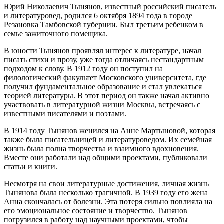
Юрий Николаевич Тынянов, известный российский писатель
и литературовед, родился 6 октября 1894 года в городе
Резановка Тамбовской губернии. Был третьим ребенком в
семье зажиточного помещика.
В юности Тынянов проявлял интерес к литературе, начал
писать стихи и прозу, уже тогда отличаясь нестандартным
подходом к слову. В 1912 году он поступил на
филологический факультет Московского университета, где
получил фундаментальное образование и стал увлекаться
теорией литературы. В этот период он также начал активно
участвовать в литературной жизни Москвы, встречаясь с
известными писателями и поэтами.
В 1914 году Тынянов женился на Анне Мартыновой, которая
также была писательницей и литературоведом. Их семейная
жизнь была полна творчества и взаимного вдохновения.
Вместе они работали над общими проектами, публиковали
статьи и книги.
Несмотря на свои литературные достижения, личная жизнь
Тынянова была несколько трагичной. В 1939 году его жена
Анна скончалась от болезни. Эта потеря сильно повлияла на
его эмоциональное состояние и творчество. Тынянов
погрузился в работу над научными проектами, чтобы