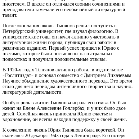
писателем. В школе он отличался своими сочинениями и
преподаватели замечали его необычайный литературный
талант.
После окончания школы Тынянов решил поступить в
Петербургский университет, где изучал филологию. В
университетские годы он начал активно участвовать в
литературной жизни города, публикуя свои работы в
различных изданиях. Первый успех пришел к Юрию с
пьесами, которые были поставлены на театральных
подмостках и получили положительные отзывы.
В 1920-х годах Тынянов активно работал в издательстве
«Гослитиздат» и основал совместно с Дмитрием Лихачевым
Научное объединение художественного перевода. Это время
стало для него периодом интенсивного творчества и научно-
литературной деятельности.
Особую роль в жизни Тынянова играла его семья. Он был
женат на Елене Алексеевне Голлербах, и у них было двое
детей. Семейная жизнь приносила Юрию счастье и
вдохновение, он всегда находил поддержку у своей жены.
К сожалению, жизнь Юрия Тынянова была короткой. Он
скончался 20 декабря 1943 года в Ленинграде. Его потеря