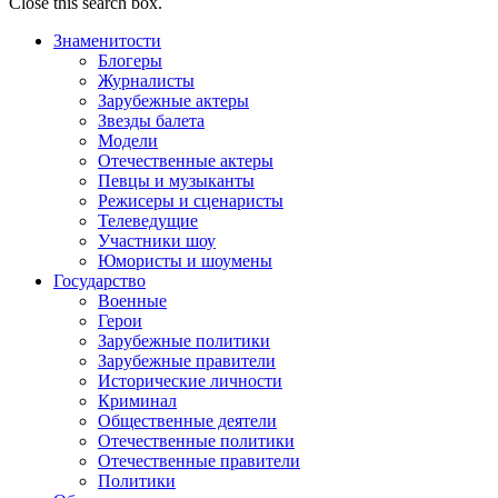
Close this search box.
Знаменитости
Блогеры
Журналисты
Зарубежные актеры
Звезды балета
Модели
Отечественные актеры
Певцы и музыканты
Режисеры и сценаристы
Телеведущие
Участники шоу
Юмористы и шоумены
Государство
Военные
Герои
Зарубежные политики
Зарубежные правители
Исторические личности
Криминал
Общественные деятели
Отечественные политики
Отечественные правители
Политики