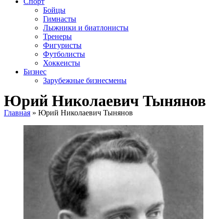
Спорт
Бойцы
Гимнасты
Лыжники и биатлонисты
Тренеры
Фигуристы
Футболисты
Хоккеисты
Бизнес
Зарубежные бизнесмены
Юрий Николаевич Тынянов
Главная
»
Юрий Николаевич Тынянов