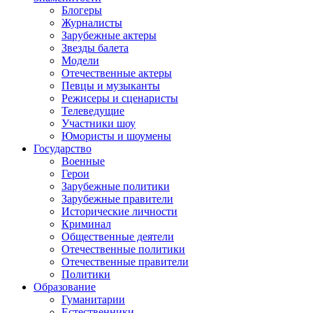
Блогеры
Журналисты
Зарубежные актеры
Звезды балета
Модели
Отечественные актеры
Певцы и музыканты
Режисеры и сценаристы
Телеведущие
Участники шоу
Юмористы и шоумены
Государство
Военные
Герои
Зарубежные политики
Зарубежные правители
Исторические личности
Криминал
Общественные деятели
Отечественные политики
Отечественные правители
Политики
Образование
Гуманитарии
Естественники