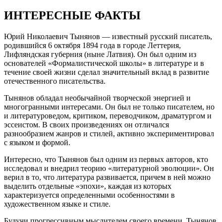
ИНТЕРЕСНЫЕ ФАКТЫ
Юрий Николаевич Тынянов — известный русский писатель,
родившийся 6 октября 1894 года в городе Леттерия,
Лифляндская губерния (ныне Латвия). Он был одним из
основателей «Формалистической школы» в литературе и в
течение своей жизни сделал значительный вклад в развитие
отечественного писательства.
Тынянов обладал необычайной творческой энергией и
многогранными интересами. Он был не только писателем, но
и литературоведом, критиком, переводчиком, драматургом и
эссеистом. В своих произведениях он отличался
разнообразием жанров и стилей, активно экспериментировал
с языком и формой.
Интересно, что Тынянов был одним из первых авторов, кто
исследовал и внедрил теорию «литературной эволюции». Он
верил в то, что литература развивается, причем в ней можно
выделить отдельные «эпохи», каждая из которых
характеризуется определенными особенностями в
художественном языке и стиле.
Будучи прогрессивным мыслителем своего времени, Тынянов