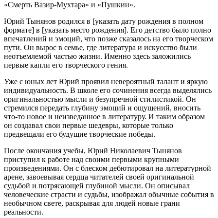
«Смерть Вазир-Мухтара» и «Пушкин».
Юрий Тынянов родился в [указать дату рождения в полном
формате] в [указать место рождения]. Его детство было полно
впечатлений и эмоций, что позже сказалось на его творческом
пути. Он вырос в семье, где литература и искусство были
неотъемлемой частью жизни. Именно здесь заложились
первые капли его творческого гения.
Уже с юных лет Юрий проявил невероятный талант и яркую
индивидуальность. В школе его сочинения всегда выделялись
оригинальностью мысли и безупречной стилистикой. Он
стремился передать глубину эмоций и ощущений, вносить
что-то новое и неизведанное в литературу. И таким образом
он создавал свои первые шедевры, которые только
предвещали его будущие творческие победы.
После окончания учебы, Юрий Николаевич Тынянов
приступил к работе над своими первыми крупными
произведениями. Он с блеском дебютировал на литературной
арене, завоевывая сердца читателей своей оригинальной
судьбой и потрясающей глубиной мысли. Он описывал
человеческие страсти и судьбы, изображал обычные события в
необычном свете, раскрывая для людей новые грани
реальности.