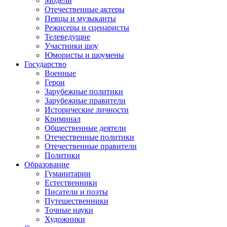
Модели
Отечественные актеры
Певцы и музыканты
Режисеры и сценаристы
Телеведущие
Участники шоу
Юмористы и шоумены
Государство
Военные
Герои
Зарубежные политики
Зарубежные правители
Исторические личности
Криминал
Общественные деятели
Отечественные политики
Отечественные правители
Политики
Образование
Гуманитарии
Естественники
Писатели и поэты
Путешественники
Точные науки
Художники