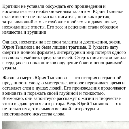
Критики не уставали обсуждать его произведения и
восхищаться его необыкновенным талантом. Юрий Тынянов
стал известен не только как писатель, но и как критик,
затрагивающий самые глубокие проблемы и давая новые,
неожиданные ответы. Его эссе и рецензии стали образцом
изящества и эрудиции.
Однако, несмотря на все свои таланты и достижения, жизнь
Юрия Тынянова не была лишена трагизма. В [указать дату
смерти в полном формате], литературный мир потерял одного
из своих ярчайших представителей. Смерть писателя оставила
в сердцах его поклонников ощущение боли и непоправимой
утраты.
Жизнь и смерть Юрия Тынянова — это история о страстной
преданности слову, о мастерстве, которое переживает время и
оставляет след в душах людей. Его произведения продолжают
волновать и поражать своей глубиной и тонкостью.
Возможно, они запойтеуго расскажут о жизни и творчестве
этого выдающегося литератора. Ведь Юрий Тынянов — это
не только имя, это символ великой литературы и
неистощимого искусства слова.