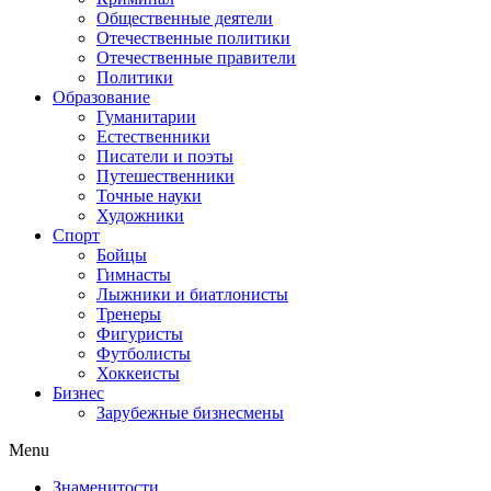
Общественные деятели
Отечественные политики
Отечественные правители
Политики
Образование
Гуманитарии
Естественники
Писатели и поэты
Путешественники
Точные науки
Художники
Спорт
Бойцы
Гимнасты
Лыжники и биатлонисты
Тренеры
Фигуристы
Футболисты
Хоккеисты
Бизнес
Зарубежные бизнесмены
Menu
Знаменитости