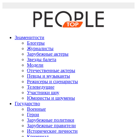
Перейти
к
содержимому
Знаменитости
Блогеры
Журналисты
Зарубежные актеры
Звезды балета
Модели
Отечественные актеры
Певцы и музыканты
Режисеры и сценаристы
Телеведущие
Участники шоу
Юмористы и шоумены
Государство
Военные
Герои
Зарубежные политики
Зарубежные правители
Исторические личности
Криминал