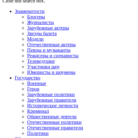
Close this search box.
Знаменитости
Блогеры
Журналисты
Зарубежные актеры
Звезды балета
Модели
Отечественные актеры
Певцы и музыканты
Режисеры и сценаристы
Телеведущие
Участники шоу
Юмористы и шоумены
Государство
Военные
Герои
Зарубежные политики
Зарубежные правители
Исторические личности
Криминал
Общественные деятели
Отечественные политики
Отечественные правители
Политики