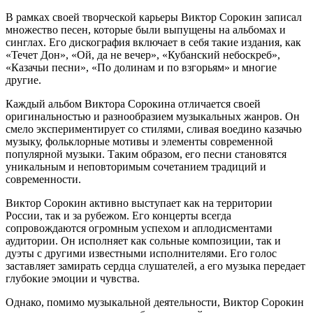
В рамках своей творческой карьеры Виктор Сорокин записал
множество песен, которые были выпущены на альбомах и
синглах. Его дискография включает в себя такие издания, как
«Течет Дон», «Ой, да не вечер», «Кубанский небоскреб»,
«Казачьи песни», «По долинам и по взгорьям» и многие
другие.
Каждый альбом Виктора Сорокина отличается своей
оригинальностью и разнообразием музыкальных жанров. Он
смело экспериментирует со стилями, сливая воедино казачью
музыку, фольклорные мотивы и элементы современной
популярной музыки. Таким образом, его песни становятся
уникальным и неповторимым сочетанием традиций и
современности.
Виктор Сорокин активно выступает как на территории
России, так и за рубежом. Его концерты всегда
сопровождаются огромным успехом и аплодисментами
аудитории. Он исполняет как сольные композиции, так и
дуэты с другими известными исполнителями. Его голос
заставляет замирать сердца слушателей, а его музыка передает
глубокие эмоции и чувства.
Однако, помимо музыкальной деятельности, Виктор Сорокин