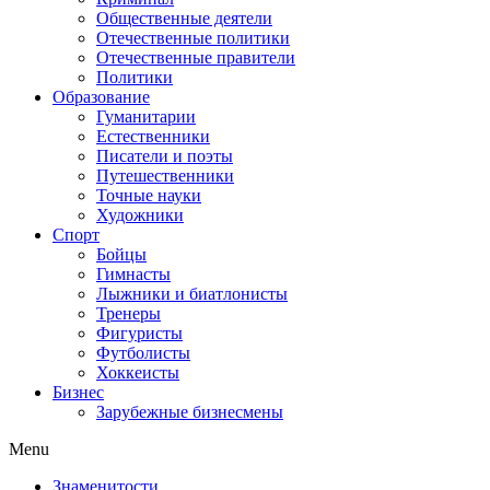
Общественные деятели
Отечественные политики
Отечественные правители
Политики
Образование
Гуманитарии
Естественники
Писатели и поэты
Путешественники
Точные науки
Художники
Спорт
Бойцы
Гимнасты
Лыжники и биатлонисты
Тренеры
Фигуристы
Футболисты
Хоккеисты
Бизнес
Зарубежные бизнесмены
Menu
Знаменитости