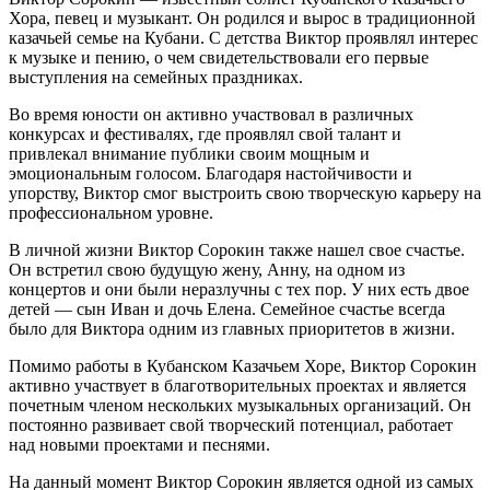
Хора, певец и музыкант. Он родился и вырос в традиционной
казачьей семье на Кубани. С детства Виктор проявлял интерес
к музыке и пению, о чем свидетельствовали его первые
выступления на семейных праздниках.
Во время юности он активно участвовал в различных
конкурсах и фестивалях, где проявлял свой талант и
привлекал внимание публики своим мощным и
эмоциональным голосом. Благодаря настойчивости и
упорству, Виктор смог выстроить свою творческую карьеру на
профессиональном уровне.
В личной жизни Виктор Сорокин также нашел свое счастье.
Он встретил свою будущую жену, Анну, на одном из
концертов и они были неразлучны с тех пор. У них есть двое
детей — сын Иван и дочь Елена. Семейное счастье всегда
было для Виктора одним из главных приоритетов в жизни.
Помимо работы в Кубанском Казачьем Хоре, Виктор Сорокин
активно участвует в благотворительных проектах и является
почетным членом нескольких музыкальных организаций. Он
постоянно развивает свой творческий потенциал, работает
над новыми проектами и песнями.
На данный момент Виктор Сорокин является одной из самых