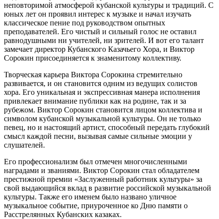
неповторимой атмосферой кубанской культуры и традиций. С
юных лет он проявил интерес к музыке и начал изучать
классическое пение под руководством опытных
преподавателей. Его чистый и сильный голос не оставил
равнодушными ни учителей, ни зрителей. И вот его талант
замечает директор Кубанского Казачьего Хора, и Виктор
Сорокин присоединяется к знаменитому коллективу.
Творческая карьера Виктора Сорокина стремительно
развивается, и он становится одним из ведущих солистов
хора. Его уникальная и экспрессивная манера исполнения
привлекает внимание публики как на родине, так и за
рубежом. Виктор Сорокин становится лицом коллектива и
символом кубанской музыкальной культуры. Он не только
певец, но и настоящий артист, способный передать глубокий
смысл каждой песни, вызывая самые сильные эмоции у
слушателей.
Его профессионализм был отмечен многочисленными
наградами и званиями. Виктор Сорокин стал обладателем
престижной премии «Заслуженный работник культуры» за
свой выдающийся вклад в развитие российской музыкальной
культуры. Также его именем было названо уличное
музыкальное событие, приуроченное ко Дню памяти о
Расстрелянных Кубанских казаках.