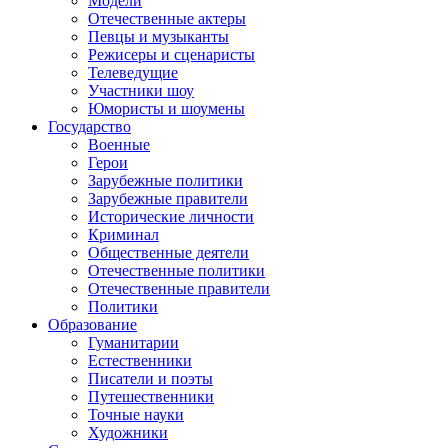
Модели
Отечественные актеры
Певцы и музыканты
Режисеры и сценаристы
Телеведущие
Участники шоу
Юмористы и шоумены
Государство
Военные
Герои
Зарубежные политики
Зарубежные правители
Исторические личности
Криминал
Общественные деятели
Отечественные политики
Отечественные правители
Политики
Образование
Гуманитарии
Естественники
Писатели и поэты
Путешественники
Точные науки
Художники