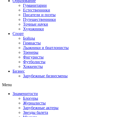
Образование
Гуманитарии
Естественники
Писатели и поэты
Путешественники
Точные науки
Художники
Спорт
Бойцы
Гимнасты
Лыжники и биатлонисты
Тренеры
Фигуристы
Футболисты
Хоккеисты
Бизнес
Зарубежные бизнесмены
Menu
Знаменитости
Блогеры
Журналисты
Зарубежные актеры
Звезды балета