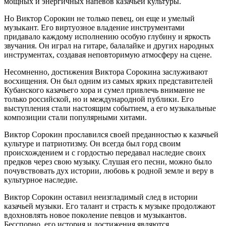
мощных и энергичных напевов казачьей культуры.
Но Виктор Сорокин не только певец, он еще и умелый
музыкант. Его виртуозное владение инструментами
придавало каждому исполнению особую глубину и яркость
звучания. Он играл на гитаре, балалайке и других народных
инструментах, создавая неповторимую атмосферу на сцене.
Несомненно, достижения Виктора Сорокина заслуживают
восхищения. Он был одним из самых ярких представителей
Кубанского казачьего хора и сумел привлечь внимание не
только российской, но и международной публики. Его
выступления стали настоящим событием, а его музыкальные
композиции стали популярными хитами.
Виктор Сорокин прославился своей преданностью к казачьей
культуре и патриотизму. Он всегда был горд своим
происхождением и с гордостью передавал наследие своих
предков через свою музыку. Слушая его песни, можно было
почувствовать дух истории, любовь к родной земле и веру в
культурное наследие.
Виктор Сорокин оставил неизгладимый след в истории
казачьей музыки. Его талант и страсть к музыке продолжают
вдохновлять новое поколение певцов и музыкантов.
Бесспорно, его история и достижения являются