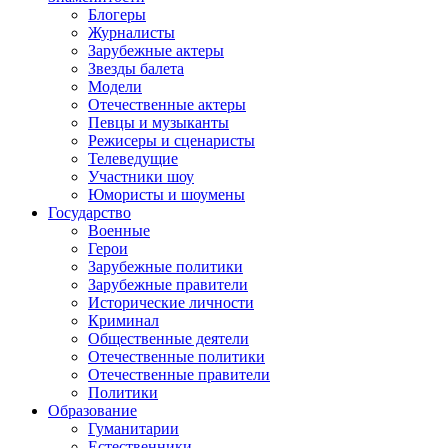
Блогеры
Журналисты
Зарубежные актеры
Звезды балета
Модели
Отечественные актеры
Певцы и музыканты
Режисеры и сценаристы
Телеведущие
Участники шоу
Юмористы и шоумены
Государство
Военные
Герои
Зарубежные политики
Зарубежные правители
Исторические личности
Криминал
Общественные деятели
Отечественные политики
Отечественные правители
Политики
Образование
Гуманитарии
Естественники