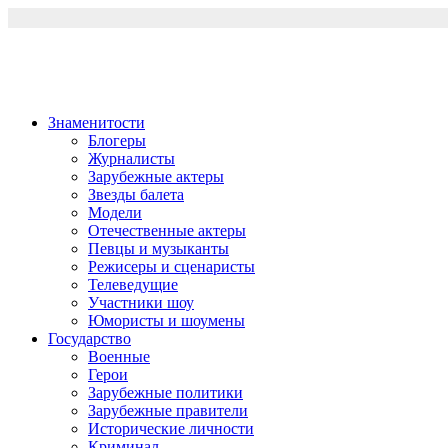
Перейти
к
содержимому
Знаменитости
Блогеры
Журналисты
Зарубежные актеры
Звезды балета
Модели
Отечественные актеры
Певцы и музыканты
Режисеры и сценаристы
Телеведущие
Участники шоу
Юмористы и шоумены
Государство
Военные
Герои
Зарубежные политики
Зарубежные правители
Исторические личности
Криминал