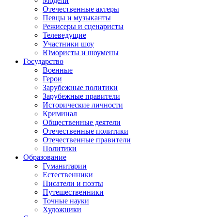
Модели
Отечественные актеры
Певцы и музыканты
Режисеры и сценаристы
Телеведущие
Участники шоу
Юмористы и шоумены
Государство
Военные
Герои
Зарубежные политики
Зарубежные правители
Исторические личности
Криминал
Общественные деятели
Отечественные политики
Отечественные правители
Политики
Образование
Гуманитарии
Естественники
Писатели и поэты
Путешественники
Точные науки
Художники