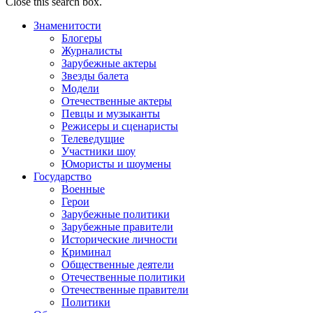
Close this search box.
Знаменитости
Блогеры
Журналисты
Зарубежные актеры
Звезды балета
Модели
Отечественные актеры
Певцы и музыканты
Режисеры и сценаристы
Телеведущие
Участники шоу
Юмористы и шоумены
Государство
Военные
Герои
Зарубежные политики
Зарубежные правители
Исторические личности
Криминал
Общественные деятели
Отечественные политики
Отечественные правители
Политики