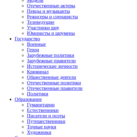
Модели
Отечественные актеры
Певцы и музыканты
Режисеры и сценаристы
Телеведущие
Участники шоу
Юмористы и шоумены
Государство
Военные
Герои
Зарубежные политики
Зарубежные правители
Исторические личности
Криминал
Общественные деятели
Отечественные политики
Отечественные правители
Политики
Образование
Гуманитарии
Естественники
Писатели и поэты
Путешественники
Точные науки
Художники