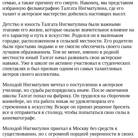
семью, а также причину его смерти. Наконец, мы представим
избранную фильмографию Талгата Нигматулина, где его
талант и актерское мастерство добились настоящих высот.
Детство и юность Талгата Нигматулина были важными
этапами его жизни, которые оказали значительное влияние на
его характер и путь в искусстве. Родился он в маленьком
городке, расположенном в сельской местности. Его родители
были простыми людьми и не смогли обеспечить своего сына
лучшим образованием. Тем не менее, именно в родной
местности юный Талгат начал развивать свои актерские
навыки. Уже в школе он активно участвовал в студенческих
спектаклях и был признан одним из самых талантливых
актеров своего коллектива.
Молодой Нигматулин мечтал о поступлении в актерское
училище, но судьба распорядилась иначе. После окончания
школы Талгат попал на фабрику. Он трудился на сборочном
конвейере, но эта работа никак не удовлетворяла его
стремления к искусству. Вскоре он принял решение бросить
все и отправиться в столицу, чтобы попытаться свои силы в
кинематографе.
Молодой Нигматулин приехал в Москву без средств к
существованию, но с огромной порцией уверенности в своих