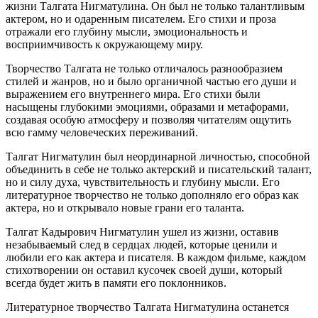
жизни Талгата Нигматулина. Он был не только талантливым
актером, но и одаренным писателем. Его стихи и проза
отражали его глубину мысли, эмоциональность и
восприимчивость к окружающему миру.
Творчество Талгата не только отличалось разнообразием
стилей и жанров, но и было органичной частью его души и
выражением его внутреннего мира. Его стихи были
насыщены глубокими эмоциями, образами и метафорами,
создавая особую атмосферу и позволяя читателям ощутить
всю гамму человеческих переживаний.
Талгат Нигматулин был неординарной личностью, способной
объединить в себе не только актерский и писательский талант,
но и силу духа, чувствительность и глубину мысли. Его
литературное творчество не только дополняло его образ как
актера, но и открывало новые грани его таланта.
Талгат Кадырович Нигматулин ушел из жизни, оставив
незабываемый след в сердцах людей, которые ценили и
любили его как актера и писателя. В каждом фильме, каждом
стихотворении он оставил кусочек своей души, который
всегда будет жить в памяти его поклонников.
Литературное творчество Талгата Нигматулина останется