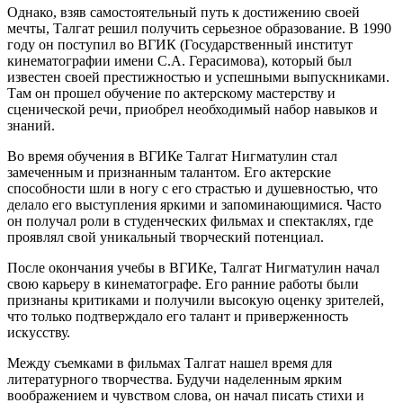
Однако, взяв самостоятельный путь к достижению своей
мечты, Талгат решил получить серьезное образование. В 1990
году он поступил во ВГИК (Государственный институт
кинематографии имени С.А. Герасимова), который был
известен своей престижностью и успешными выпускниками.
Там он прошел обучение по актерскому мастерству и
сценической речи, приобрел необходимый набор навыков и
знаний.
Во время обучения в ВГИКе Талгат Нигматулин стал
замеченным и признанным талантом. Его актерские
способности шли в ногу с его страстью и душевностью, что
делало его выступления яркими и запоминающимися. Часто
он получал роли в студенческих фильмах и спектаклях, где
проявлял свой уникальный творческий потенциал.
После окончания учебы в ВГИКе, Талгат Нигматулин начал
свою карьеру в кинематографе. Его ранние работы были
признаны критиками и получили высокую оценку зрителей,
что только подтверждало его талант и приверженность
искусству.
Между съемками в фильмах Талгат нашел время для
литературного творчества. Будучи наделенным ярким
воображением и чувством слова, он начал писать стихи и