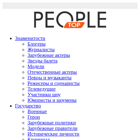
Перейти
к
содержимому
Знаменитости
Блогеры
Журналисты
Зарубежные актеры
Звезды балета
Модели
Отечественные актеры
Певцы и музыканты
Режисеры и сценаристы
Телеведущие
Участники шоу
Юмористы и шоумены
Государство
Военные
Герои
Зарубежные политики
Зарубежные правители
Исторические личности
Криминал