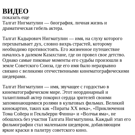
ВИДЕО
показать еще
Талгат Нигматулин — биография, личная жизнь и
драматическая гибель актера.
Талгат Кадырович Нигматулин — имя, на слуху которого
перехватывает дух, словно вихрь страстей, которому
необходимо противостоять. Его жизненное путешествие
началось в далеком Казахстане, где он провел свое детство.
Однако самые пиковые моменты его судьбы произошли в
земле Советского Союза, где его имя было неразрывно
связано с великими отечественными кинематографическими
шедеврами.
Талгат Нигматулин — имя, звучащее с гордостью в
кинематографическом мире. Этот неординарный и
талантливый актер покорил сердца зрителей своими
запоминающимися ролями в культовых фильмах. Великий
кинокартин, таких как «Пираты XX века», «Приключения
Тома Сойера и Гекльберри Финна» и «Волчья яма», не
обошлось без участия Талгата Нигматулина. Каждый этап его
фильмографии стал маленьким шедевром, добавляющим
яркие краски в палитру советского кино.