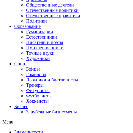
Общественные деятели
Отечественные политики
Отечественные правители
Политики
Образование
Гуманитарии
Естественники
Писатели и поэты
Путешественники
Точные науки
Художники
Спорт
Бойцы
Гимнасты
Лыжники и биатлонисты
Тренеры
Фигуристы
Футболисты
Хоккеисты
Бизнес
Зарубежные бизнесмены
Menu
Знаменитости