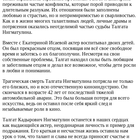
переживали частые конфликты, которые порой приводили к
длительным разлукам. Их отношения были заполнены
любовью и страстью, но и непримиримостью и сварливостью.
Как и в жизни многих талантливых людей, личные драмы и
потрясения оказались неотделимой частью судьбы Талгата
Нигматулина.
Вместе с Екатериной Исаевой актер воспитывал двоих детей.
Он был прекрасным отцом, посвящая им всё свое свободное
время и заботясь о их благополучии. Несмотря на свои
собственные проблемы, Талгат находил силы быть любящим
и заботливым отцом и делал все возможное, чтобы дети росли
в любви и понимании.
Трагическая смерть Талгата Нигматулина потрясла не только
его близких, но и всю отечественную киноиндустрию. Он
скончался в возрасте 42 лет от последствий тяжелой
автомобильной аварии. Это была большая потеря для всего
искусства, ведь он оставил после себя яркий след и
незабываемые роли в кино.
Талгат Кадырович Нигматулин останется в наших сердцах
как выдающийся актер, неординарная личность и пример для
подражания. Его краткая и несчастная жизнь оставила нам
урок о том, что талант и слава не всегда приносят счастье и