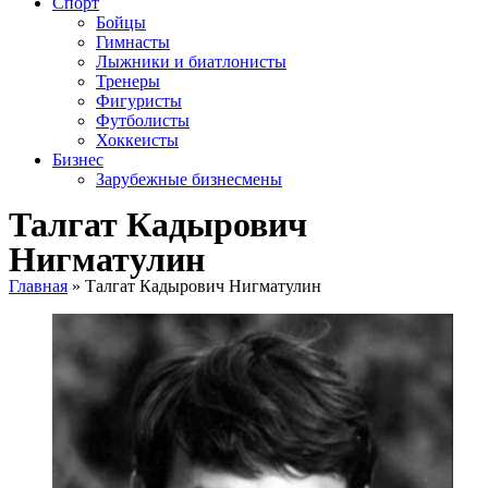
Спорт
Бойцы
Гимнасты
Лыжники и биатлонисты
Тренеры
Фигуристы
Футболисты
Хоккеисты
Бизнес
Зарубежные бизнесмены
Талгат Кадырович
Нигматулин
Главная
»
Талгат Кадырович Нигматулин