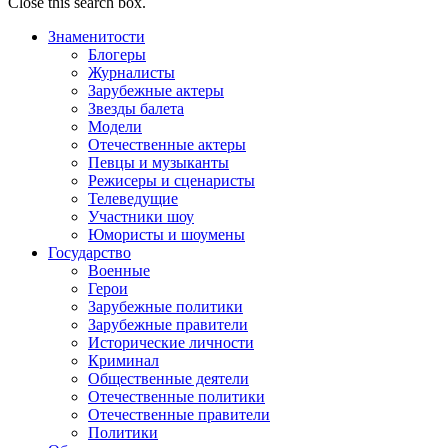
Close this search box.
Знаменитости
Блогеры
Журналисты
Зарубежные актеры
Звезды балета
Модели
Отечественные актеры
Певцы и музыканты
Режисеры и сценаристы
Телеведущие
Участники шоу
Юмористы и шоумены
Государство
Военные
Герои
Зарубежные политики
Зарубежные правители
Исторические личности
Криминал
Общественные деятели
Отечественные политики
Отечественные правители
Политики