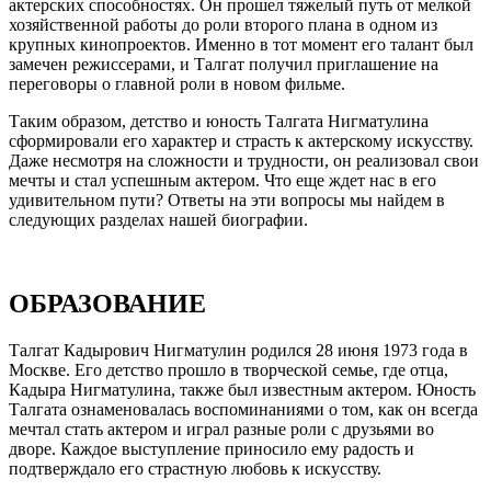
актерских способностях. Он прошел тяжелый путь от мелкой
хозяйственной работы до роли второго плана в одном из
крупных кинопроектов. Именно в тот момент его талант был
замечен режиссерами, и Талгат получил приглашение на
переговоры о главной роли в новом фильме.
Таким образом, детство и юность Талгата Нигматулина
сформировали его характер и страсть к актерскому искусству.
Даже несмотря на сложности и трудности, он реализовал свои
мечты и стал успешным актером. Что еще ждет нас в его
удивительном пути? Ответы на эти вопросы мы найдем в
следующих разделах нашей биографии.
ОБРАЗОВАНИЕ
Талгат Кадырович Нигматулин родился 28 июня 1973 года в
Москве. Его детство прошло в творческой семье, где отца,
Кадыра Нигматулина, также был известным актером. Юность
Талгата ознаменовалась воспоминаниями о том, как он всегда
мечтал стать актером и играл разные роли с друзьями во
дворе. Каждое выступление приносило ему радость и
подтверждало его страстную любовь к искусству.