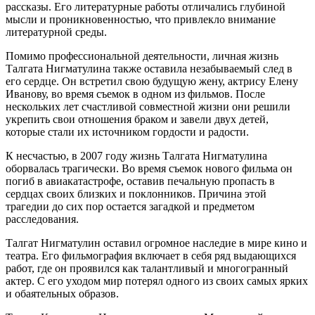
рассказы. Его литературные работы отличались глубиной
мысли и проникновенностью, что привлекло внимание
литературной среды.
Помимо профессиональной деятельности, личная жизнь
Талгата Нигматулина также оставила незабываемый след в
его сердце. Он встретил свою будущую жену, актрису Елену
Иванову, во время съемок в одном из фильмов. После
нескольких лет счастливой совместной жизни они решили
укрепить свои отношения браком и завели двух детей,
которые стали их источником гордости и радости.
К несчастью, в 2007 году жизнь Талгата Нигматулина
оборвалась трагически. Во время съемок нового фильма он
погиб в авиакатастрофе, оставив печальную пропасть в
сердцах своих близких и поклонников. Причина этой
трагедии до сих пор остается загадкой и предметом
расследования.
Талгат Нигматулин оставил огромное наследие в мире кино и
театра. Его фильмография включает в себя ряд выдающихся
работ, где он проявился как талантливый и многогранный
актер. С его уходом мир потерял одного из своих самых ярких
и обаятельных образов.