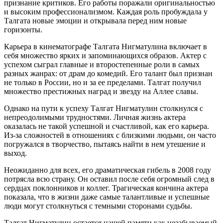
признание критиков. Его работы поражали оригинальностью
и высоким профессионализмом. Каждая роль пробуждала у
Талгата новые эмоции и открывала перед ним новые
горизонты.
Карьера в кинематографе Талгата Нигматулина включает в
себя множество ярких и запоминающихся образов. Актер с
успехом сыграл главные и второстепенные роли в самых
разных жанрах: от драм до комедий. Его талант был признан
не только в России, но и за ее пределами. Талгат получил
множество престижных наград и звезду на Аллее славы.
Однако на пути к успеху Талгат Нигматулин столкнулся с
непреодолимыми трудностями. Личная жизнь актера
оказалась не такой успешной и счастливой, как его карьера.
Из-за сложностей в отношениях с близкими людьми, он часто
погружался в творчество, пытаясь найти в нем утешение и
выход.
Неожиданно для всех, его драматическая гибель в 2008 году
потрясла всю страну. Он оставил после себя огромный след в
сердцах поклонников и коллег. Трагическая кончина актера
показала, что в жизни даже самые талантливые и успешные
люди могут столкнуться с темными сторонами судьбы.
Талгат Нигматулин остается нашей памяти как незабываемый