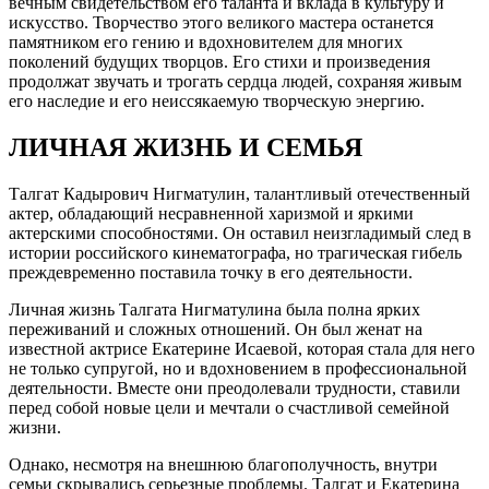
вечным свидетельством его таланта и вклада в культуру и
искусство. Творчество этого великого мастера останется
памятником его гению и вдохновителем для многих
поколений будущих творцов. Его стихи и произведения
продолжат звучать и трогать сердца людей, сохраняя живым
его наследие и его неиссякаемую творческую энергию.
ЛИЧНАЯ ЖИЗНЬ И СЕМЬЯ
Талгат Кадырович Нигматулин, талантливый отечественный
актер, обладающий несравненной харизмой и яркими
актерскими способностями. Он оставил неизгладимый след в
истории российского кинематографа, но трагическая гибель
преждевременно поставила точку в его деятельности.
Личная жизнь Талгата Нигматулина была полна ярких
переживаний и сложных отношений. Он был женат на
известной актрисе Екатерине Исаевой, которая стала для него
не только супругой, но и вдохновением в профессиональной
деятельности. Вместе они преодолевали трудности, ставили
перед собой новые цели и мечтали о счастливой семейной
жизни.
Однако, несмотря на внешнюю благополучность, внутри
семьи скрывались серьезные проблемы. Талгат и Екатерина