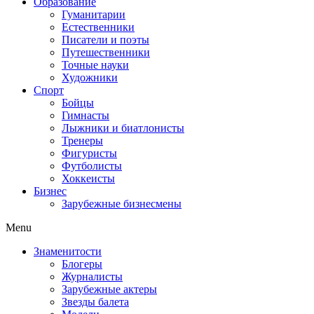
Образование
Гуманитарии
Естественники
Писатели и поэты
Путешественники
Точные науки
Художники
Спорт
Бойцы
Гимнасты
Лыжники и биатлонисты
Тренеры
Фигуристы
Футболисты
Хоккеисты
Бизнес
Зарубежные бизнесмены
Menu
Знаменитости
Блогеры
Журналисты
Зарубежные актеры
Звезды балета