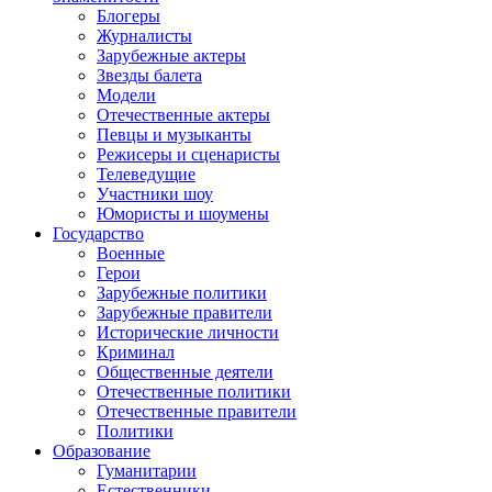
Блогеры
Журналисты
Зарубежные актеры
Звезды балета
Модели
Отечественные актеры
Певцы и музыканты
Режисеры и сценаристы
Телеведущие
Участники шоу
Юмористы и шоумены
Государство
Военные
Герои
Зарубежные политики
Зарубежные правители
Исторические личности
Криминал
Общественные деятели
Отечественные политики
Отечественные правители
Политики
Образование
Гуманитарии
Естественники