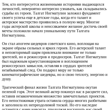
Тем, кто интересуется жизненными историями выдающихся
личностей, невероятно интересно узнавать, как складывались
судьбы их героев. Талгат Нигматулин заложил фундамент
своего успеха еще в детские годы, когда его талант и
актерское мастерство проявились в полную меру. Многие
годы актерской школы и неиссякаемое желание достичь своей
мечты положили начало уникальному пути Талгата
Нигматулина.
Он стал апогеем шедевров советского кино, воплощая на
экране образы сильных и ярких героев. Его актерский талант
и неповторимый шарм привлекали внимание не только
зрителей, но и режиссеров и продюсеров. Талгат Нигматулин
был надежным краеустановщиком и воплощением
режиссерских замыслов, оставляя в сердцах зрителей
незабываемый след. Он подарил миру не только
кинематографические шедевры, но и свою теплоту, энергию и
душу.
Трагический финал жизни Талгата Нигматулина окутан
пеленой горя. Этот великий актер покинул нас в расцвете сил,
оставив незаконченным множество замечательных проектов.
Его непостижимая утрата оставила сердца многих разбитыми
и заполнила их непреодолимой тоской. Но его наследие
останется с нами навсегда, продолжая восхищать нас своей