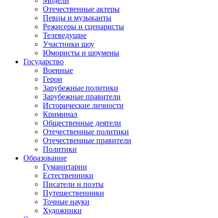
Модели
Отечественные актеры
Певцы и музыканты
Режисеры и сценаристы
Телеведущие
Участники шоу
Юмористы и шоумены
Государство
Военные
Герои
Зарубежные политики
Зарубежные правители
Исторические личности
Криминал
Общественные деятели
Отечественные политики
Отечественные правители
Политики
Образование
Гуманитарии
Естественники
Писатели и поэты
Путешественники
Точные науки
Художники