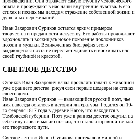
произведений. Они отражают самую глубину человеческого
опыта и пробуждают в нас наши внутренние чувства. В его
стихах и песнях мы находим отражение собственной жизни и
душевных переживаний.
Иван Захарович Суриков остается ярким примером
творчества и преданности искусству. Его работы продолжают
вдохновлять и восхищать новое поколение поклонников
поэзии и музыки. Великолепная биография этого
выдающегося поэта не перестает удивлять и восхищать нас
своей глубиной и красотой.
СВЕТЛОЕ ДЕТСТВО
Суриков Иван Захарович начал проявлять талант к живописи
уже с раннего детства, рисуя свои первые шедевры на стенах
своего дома.
Иван Захарович Суриков — выдающийся русский поэт, чье
имя навсегда осталось в истории литературы. Родился он 19-
го февраля 1817 года в деревне Нагое, что находится в
Тамбовской губернии. Поэт уже в раннем детстве ощутил на
себе силу слова и магию поэзии, что стало отправной точкой
его творческого пути.
Светлое детство Ивана Сурикова протекало в мирной и