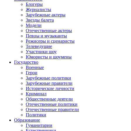
Блогеры
Журналисты
Зарубежные актеры
Звезды балета
Модели
Отечественные актеры
Певцы и музыканты
Режисеры и сценаристы
Телеведущие
Участники шоу
Юмористы и шоумены
Государство
Военные
Герои
Зарубежные политики
Зарубежные правители
Исторические личности
Криминал
Общественные деятели
Отечественные политики
Отечественные правители
Политики
Образование
Гуманитарии
Естественники