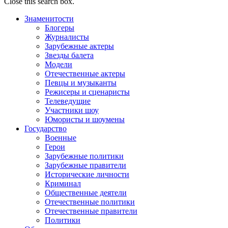
Close this search box.
Знаменитости
Блогеры
Журналисты
Зарубежные актеры
Звезды балета
Модели
Отечественные актеры
Певцы и музыканты
Режисеры и сценаристы
Телеведущие
Участники шоу
Юмористы и шоумены
Государство
Военные
Герои
Зарубежные политики
Зарубежные правители
Исторические личности
Криминал
Общественные деятели
Отечественные политики
Отечественные правители
Политики