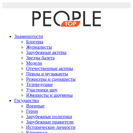
Перейти
к
содержимому
Знаменитости
Блогеры
Журналисты
Зарубежные актеры
Звезды балета
Модели
Отечественные актеры
Певцы и музыканты
Режисеры и сценаристы
Телеведущие
Участники шоу
Юмористы и шоумены
Государство
Военные
Герои
Зарубежные политики
Зарубежные правители
Исторические личности
Криминал