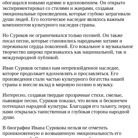
обогащался новыми идеями и вдохновением. Он открыто
экспериментировал со стилями и жанрами, создавая
эмоциональные произведения, которые глубоко затрагивали
души людей. Его поэтическое наследие являлось важным
компонентом культурного наследия страны.
Но Суриков не ограничивался только поэзией. Он также
писал песни, которые становились народными хитами и
переживали сердца поколений. Его вокальное и музыкальное
творчество широко признавалось как национальной, так и
международной публикой.
Иван Суриков оставил нам непревзойденное наследие,
которое продолжает вдохновлять и прославляться. Его
произведения стали частью культурного богатства нашей
страны и внесли вклад в мировую поэзию и музыку.
Интересно, создавая твердые прозрачные стихи, смелые,
пьянящие песни, Суриков показал, что велик и бесконечен
потенциал народной культуры. Благодаря его таланту, перед
нами открылась таинственная и глубокая сторона народной
души.
В биографии Ивана Сурикова нельзя не отметить
проникновенную и возвышенную эмоциональность его