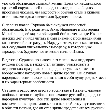
уютной обстановке сельской жизни. Здесь он наслаждался
красотой окружающей природы и ежедневно общался с
простыми людьми, чья мудрость и обычаи стали важными
источниками вдохновения для будущего поэта.
С первых шагов Суриков был окружен словесной
обстановкой. Его родители, Захар Иванович и Екатерина
Михайловна, обладали обширной библиотекой, где Иван с
детских лет учился читать и был знаком с произведениями
классической литературы. Наряду с этим, сельская жизнь и
быт создавали уникальную атмосферу, в которой уже
зарождалось будущее поэтическое начало Ивана.
В детстве Суриков познакомился с первыми шедеврами
русской поэзии, а также стал активно участвовать в
деревенских праздниках и народных гуляниях, где его
воображение находило новые яркие краски. Он слушал
народные песни и сказки, впитывая в себя душу родных мест
и их характерные особенности.
Светлое и радостное детство воспитало в Иване Сурикове
любовь к жизни и глубокое понимание русской природы и
народной культуры. Все эти яркие впечатления и
воспоминания прилагались к его дальнейшему путешествию
в области поэзии, где он стал ярким представителем русской