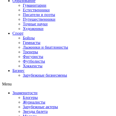
Образование
Гуманитарии
Естественники
Писатели и поэты
Путешественники
Точные науки
Художники
Спорт
Бойцы
Гимнасты
Лыжники и биатлонисты
Тренеры
Фигуристы
Футболисты
Хоккеисты
Бизнес
Зарубежные бизнесмены
Menu
Знаменитости
Блогеры
Журналисты
Зарубежные актеры
Звезды балета