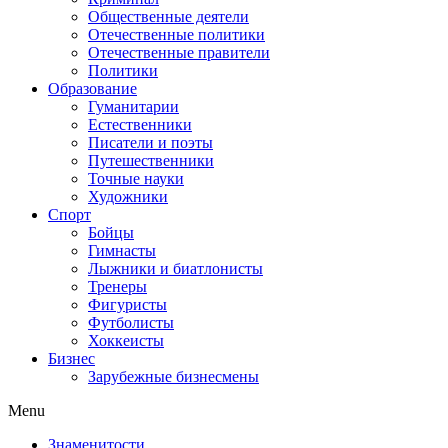
Общественные деятели
Отечественные политики
Отечественные правители
Политики
Образование
Гуманитарии
Естественники
Писатели и поэты
Путешественники
Точные науки
Художники
Спорт
Бойцы
Гимнасты
Лыжники и биатлонисты
Тренеры
Фигуристы
Футболисты
Хоккеисты
Бизнес
Зарубежные бизнесмены
Menu
Знаменитости