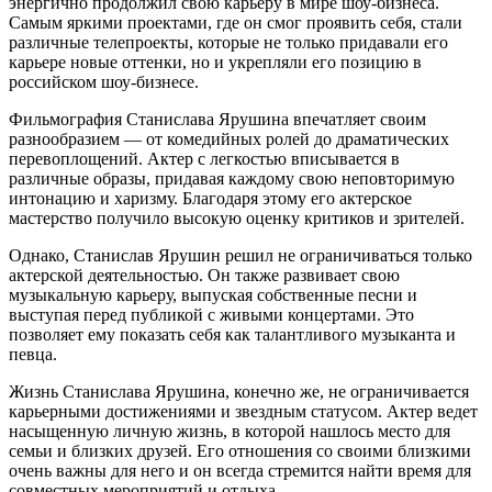
энергично продолжил свою карьеру в мире шоу-бизнеса.
Самым яркими проектами, где он смог проявить себя, стали
различные телепроекты, которые не только придавали его
карьере новые оттенки, но и укрепляли его позицию в
российском шоу-бизнесе.
Фильмография Станислава Ярушина впечатляет своим
разнообразием — от комедийных ролей до драматических
перевоплощений. Актер с легкостью вписывается в
различные образы, придавая каждому свою неповторимую
интонацию и харизму. Благодаря этому его актерское
мастерство получило высокую оценку критиков и зрителей.
Однако, Станислав Ярушин решил не ограничиваться только
актерской деятельностью. Он также развивает свою
музыкальную карьеру, выпуская собственные песни и
выступая перед публикой с живыми концертами. Это
позволяет ему показать себя как талантливого музыканта и
певца.
Жизнь Станислава Ярушина, конечно же, не ограничивается
карьерными достижениями и звездным статусом. Актер ведет
насыщенную личную жизнь, в которой нашлось место для
семьи и близких друзей. Его отношения со своими близкими
очень важны для него и он всегда стремится найти время для
совместных мероприятий и отдыха.