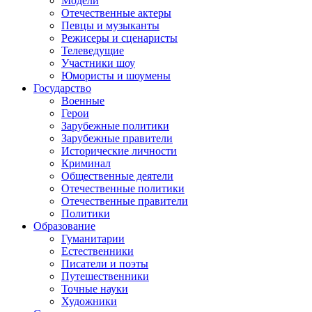
Модели
Отечественные актеры
Певцы и музыканты
Режисеры и сценаристы
Телеведущие
Участники шоу
Юмористы и шоумены
Государство
Военные
Герои
Зарубежные политики
Зарубежные правители
Исторические личности
Криминал
Общественные деятели
Отечественные политики
Отечественные правители
Политики
Образование
Гуманитарии
Естественники
Писатели и поэты
Путешественники
Точные науки
Художники