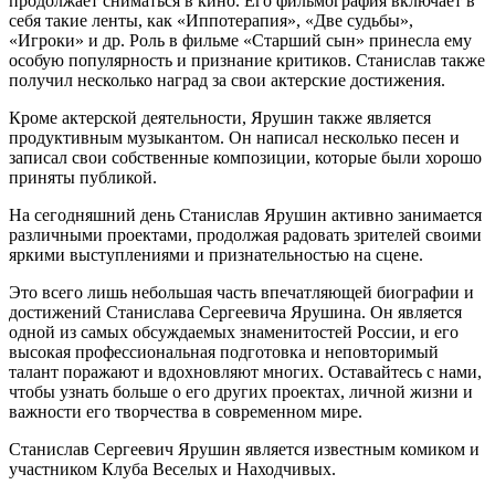
продолжает сниматься в кино. Его фильмография включает в
себя такие ленты, как «Иппотерапия», «Две судьбы»,
«Игроки» и др. Роль в фильме «Старший сын» принесла ему
особую популярность и признание критиков. Станислав также
получил несколько наград за свои актерские достижения.
Кроме актерской деятельности, Ярушин также является
продуктивным музыкантом. Он написал несколько песен и
записал свои собственные композиции, которые были хорошо
приняты публикой.
На сегодняшний день Станислав Ярушин активно занимается
различными проектами, продолжая радовать зрителей своими
яркими выступлениями и признательностью на сцене.
Это всего лишь небольшая часть впечатляющей биографии и
достижений Станислава Сергеевича Ярушина. Он является
одной из самых обсуждаемых знаменитостей России, и его
высокая профессиональная подготовка и неповторимый
талант поражают и вдохновляют многих. Оставайтесь с нами,
чтобы узнать больше о его других проектах, личной жизни и
важности его творчества в современном мире.
Станислав Сергеевич Ярушин является известным комиком и
участником Клуба Веселых и Находчивых.