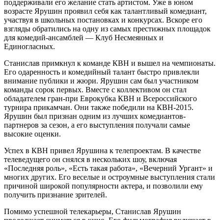
поддерживали его желание стать артистом. Уже в юном
возрасте Ярушин проявил себя как талантливый комедиант,
участвуя в школьных постановках и конкурсах. Вскоре его
взгляды обратились на одну из самых престижных площадок
для комедий-ансамблей — Клуб Несмеянных и
Единогласных.
Станислав примкнул к команде КВН и вышел на чемпионаты.
Его одаренность и комедийный талант быстро привлекли
внимание публики и жюри. Ярушин сам был участником
команды сорок первых. Вместе с коллективом он стал
обладателем гран-при Еврокубка КВН и Всероссийского
турнира прикамчан. Они также победили на КВН-2015.
Ярушин был признан одним из лучших комедиантов-
партнеров за сезон, а его выступления получали самые
высокие оценки.
Успех в КВН привел Ярушина к телепроектам. В качестве
телеведущего он снялся в нескольких шоу, включая
«Последняя роль», «Есть такая работа», «Вечерний Ургант» и
многих других. Его веселые и остроумные выступления стали
причиной широкой популярности актера, и позволили ему
получить признание зрителей.
Помимо успешной телекарьеры, Станислав Ярушин