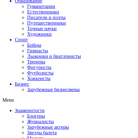
Образование
Гуманитарии
Естественники
Писатели и поэты
Путешественники
Точные науки
Художники
Спорт
Бойцы
Гимнасты
Лыжники и биатлонисты
Тренеры
Фигуристы
Футболисты
Хоккеисты
Бизнес
Зарубежные бизнесмены
Menu
Знаменитости
Блогеры
Журналисты
Зарубежные актеры
Звезды балета