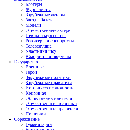
Блогеры
Журналисты
Зарубежные актеры
Звезды балета
Модели
Отечественные актеры
Певцы и музыканты
Режисеры и сценаристы
Телеведущие
Участники шоу
Юмористы и шоумены
Государство
Военные
Герои
Зарубежные политики
Зарубежные правители
Исторические личности
Криминал
Общественные деятели
Отечественные политики
Отечественные правители
Политики
Образование
Гуманитарии
Естественники