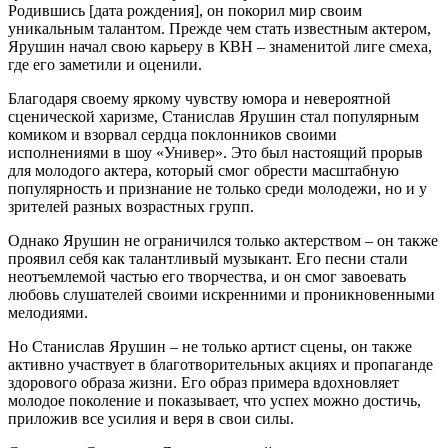
Родившись [дата рождения], он покорил мир своим
уникальным талантом. Прежде чем стать известным актером,
Ярушин начал свою карьеру в КВН – знаменитой лиге смеха,
где его заметили и оценили.
Благодаря своему яркому чувству юмора и невероятной
сценической харизме, Станислав Ярушин стал популярным
комиком и взорвал сердца поклонников своими
исполнениями в шоу «Универ». Это был настоящий прорыв
для молодого актера, который смог обрести масштабную
популярность и признание не только среди молодежи, но и у
зрителей разных возрастных групп.
Однако Ярушин не ограничился только актерством – он также
проявил себя как талантливый музыкант. Его песни стали
неотъемлемой частью его творчества, и он смог завоевать
любовь слушателей своими искренними и проникновенными
мелодиями.
Но Станислав Ярушин – не только артист сцены, он также
активно участвует в благотворительных акциях и пропаганде
здорового образа жизни. Его образ примера вдохновляет
молодое поколение и показывает, что успех можно достичь,
приложив все усилия и веря в свои силы.