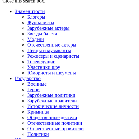
Close this search box.
Знаменитости
Блогеры
Журналисты
Зарубежные актеры
Звезды балета
Модели
Отечественные актеры
Певцы и музыканты
Режисеры и сценаристы
Телеведущие
Участники шоу
Юмористы и шоумены
Государство
Военные
Герои
Зарубежные политики
Зарубежные правители
Исторические личности
Криминал
Общественные деятели
Отечественные политики
Отечественные правители
Политики