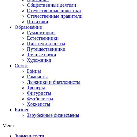
Общественные деятели
Отечественные политики
Отечественные правители
Политики
Образование
Гуманитарии
Естественники
Писатели и поэты
Путешественники
Точные науки
Художники
Спорт
Бойцы
Гимнасты
Лыжники и биатлонисты
Тренеры
Фигуристы
Футболисты
Хоккеисты
Бизнес
Зарубежные бизнесмены
Menu
Знаменитости