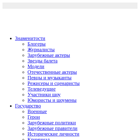
Перейти
к
содержимому
Знаменитости
Блогеры
Журналисты
Зарубежные актеры
Звезды балета
Модели
Отечественные актеры
Певцы и музыканты
Режисеры и сценаристы
Телеведущие
Участники шоу
Юмористы и шоумены
Государство
Военные
Герои
Зарубежные политики
Зарубежные правители
Исторические личности
Криминал