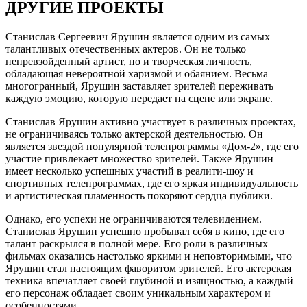
ДРУГИЕ ПРОЕКТЫ
Станислав Сергеевич Ярушин является одним из самых
талантливых отечественных актеров. Он не только
непревзойденный артист, но и творческая личность,
обладающая невероятной харизмой и обаянием. Весьма
многогранный, Ярушин заставляет зрителей переживать
каждую эмоцию, которую передает на сцене или экране.
Станислав Ярушин активно участвует в различных проектах,
не ограничиваясь только актерской деятельностью. Он
является звездой популярной телепрограммы «Дом-2», где его
участие привлекает множество зрителей. Также Ярушин
имеет несколько успешных участий в реалити-шоу и
спортивных телепрограммах, где его яркая индивидуальность
и артистическая пламенность покоряют сердца публики.
Однако, его успехи не ограничиваются телевидением.
Станислав Ярушин успешно пробывал себя в кино, где его
талант раскрылся в полной мере. Его роли в различных
фильмах оказались настолько яркими и неповторимыми, что
Ярушин стал настоящим фаворитом зрителей. Его актерская
техника впечатляет своей глубиной и изящностью, а каждый
его персонаж обладает своим уникальным характером и
особенностями.