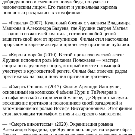
добродушного и смешного полулебедя, полукозла с
человеческим лицом. Его талант и уникальная харизма
полностью раскрылись в этом фильме.
— «Решала» (2007). Культовый боевик с участием Владимира
Машкова и Александра Балуева, где Ярушин сыграл Матвея
— одного из жителей квартала, готового любой ценой
защитить свой дом от преступников. Фильм стал настоящим
прорывом в карьере актера и принес ему признание публики.
— «Короли морей» (2010). В этой приключенческой ленте
Ярушин исполнил роль Михаила Полежаева — мастера
спорта по парусному спорту, который вместе с командой
участвует в кругосветной регате. Фильм был отмечен рядом
престижных наград и получил признание зрителей.
— «Смерть Сталина» (2017). Фильм Армандо Ианнуччи,
основанный на комиксах Фабьена Нури и ТиРичарда в
антифашистской сатирической манере, где Ярушин заслужил
восхищение критиков и поклонников своей загадочной и
запоминающейся ролью Иосифа Виссарионовича. Этот фильм
стал настоящим триумфом стиля и актерского мастерства.
— «Смерть виконтессы» (2020). Экранизация романа
Александра Барадина, где Ярушин воплощает на экране образ
Захара — загадочного и интригующего героя, которого нельзя