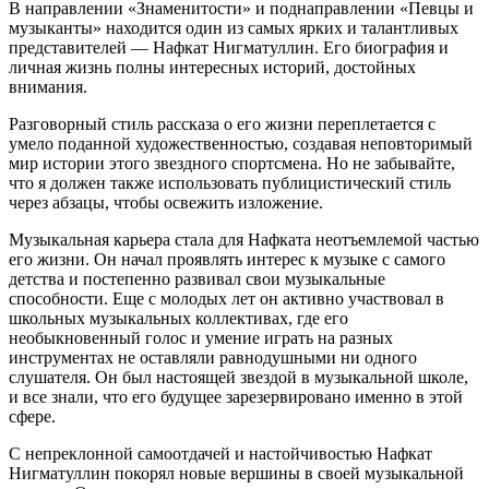
В направлении «Знаменитости» и поднаправлении «Певцы и
музыканты» находится один из самых ярких и талантливых
представителей — Нафкат Нигматуллин. Его биография и
личная жизнь полны интересных историй, достойных
внимания.
Разговорный стиль рассказа о его жизни переплетается с
умело поданной художественностью, создавая неповторимый
мир истории этого звездного спортсмена. Но не забывайте,
что я должен также использовать публицистический стиль
через абзацы, чтобы освежить изложение.
Музыкальная карьера стала для Нафката неотъемлемой частью
его жизни. Он начал проявлять интерес к музыке с самого
детства и постепенно развивал свои музыкальные
способности. Еще с молодых лет он активно участвовал в
школьных музыкальных коллективах, где его
необыкновенный голос и умение играть на разных
инструментах не оставляли равнодушными ни одного
слушателя. Он был настоящей звездой в музыкальной школе,
и все знали, что его будущее зарезервировано именно в этой
сфере.
С непреклонной самоотдачей и настойчивостью Нафкат
Нигматуллин покорял новые вершины в своей музыкальной