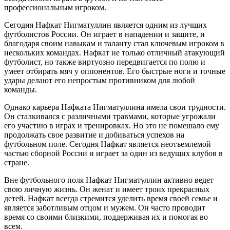
профессиональным игроком.
Сегодня Нафкат Нигматуллин является одним из лучших
футболистов России. Он играет в нападении и защите, и
благодаря своим навыкам и таланту стал ключевым игроком в
нескольких командах. Нафкат не только отличный атакующий
футболист, но также виртуозно передвигается по полю и
умеет отбирать мяч у оппонентов. Его быстрые ноги и точные
удары делают его непростым противником для любой
команды.
Однако карьера Нафката Нигматуллина имела свои трудности.
Он сталкивался с различными травмами, которые угрожали
его участию в играх и тренировках. Но это не помешало ему
продолжать свое развитие и добиваться успехов на
футбольном поле. Сегодня Нафкат является неотъемлемой
частью сборной России и играет за один из ведущих клубов в
стране.
Вне футбольного поля Нафкат Нигматуллин активно ведет
свою личную жизнь. Он женат и имеет троих прекрасных
детей. Нафкат всегда стремится уделить время своей семье и
является заботливым отцом и мужем. Он часто проводит
время со своими близкими, поддерживая их и помогая во
всем.