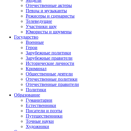
Модели
Отечественные актеры
Певцы и музыканты
Режисеры и сценаристы
Телеведущие
Участники шоу
Юмористы и шоумены
Государство
Военные
Герои
Зарубежные политики
Зарубежные правители
Исторические личности
Криминал
Общественные деятели
Отечественные политики
Отечественные правители
Политики
Образование
Гуманитарии
Естественники
Писатели и поэты
Путешественники
Точные науки
Художники