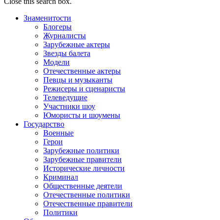
Close this search box.
Знаменитости
Блогеры
Журналисты
Зарубежные актеры
Звезды балета
Модели
Отечественные актеры
Певцы и музыканты
Режисеры и сценаристы
Телеведущие
Участники шоу
Юмористы и шоумены
Государство
Военные
Герои
Зарубежные политики
Зарубежные правители
Исторические личности
Криминал
Общественные деятели
Отечественные политики
Отечественные правители
Политики