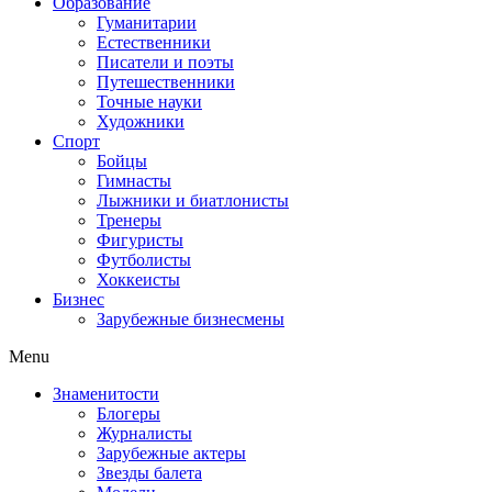
Образование
Гуманитарии
Естественники
Писатели и поэты
Путешественники
Точные науки
Художники
Спорт
Бойцы
Гимнасты
Лыжники и биатлонисты
Тренеры
Фигуристы
Футболисты
Хоккеисты
Бизнес
Зарубежные бизнесмены
Menu
Знаменитости
Блогеры
Журналисты
Зарубежные актеры
Звезды балета