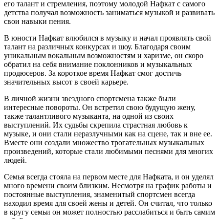
его талант и стремления, поэтому молодой Нафкат с самого
детства получал возможность заниматься музыкой и развивать
свои навыки пения.
В юности Нафкат влюбился в музыку и начал проявлять свой
талант на различных конкурсах и шоу. Благодаря своим
уникальным вокальным возможностям и харизме, он скоро
обратил на себя внимание поклонников и музыкальных
продюсеров. За короткое время Нафкат смог достичь
значительных высот в своей карьере.
В личной жизни звездного спортсмена также были
интересные повороты. Он встретил свою будущую жену,
также талантливого музыканта, на одной из своих
выступлений. Их судьбы скрепила страстная любовь к
музыке, и они стали неразлучными как на сцене, так и вне ее.
Вместе они создали множество трогательных музыкальных
произведений, которые стали любимыми песнями для многих
людей.
Семья всегда стояла на первом месте для Нафката, и он уделял
много времени своим близким. Несмотря на график работы и
постоянные выступления, знаменитый спортсмен всегда
находил время для своей жены и детей. Он считал, что только
в кругу семьи он может полностью расслабиться и быть самим