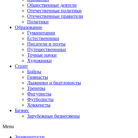
Общественные деятели
Отечественные политики
Отечественные правители
Политики
Образование
Гуманитарии
Естественники
Писатели и поэты
Путешественники
Точные науки
Художники
Спорт
Бойцы
Гимнасты
Лыжники и биатлонисты
Тренеры
Фигуристы
Футболисты
Хоккеисты
Бизнес
Зарубежные бизнесмены
Menu
Знаменитости