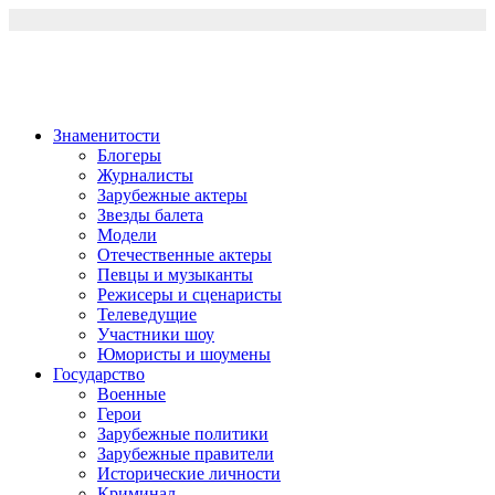
Перейти
к
содержимому
Знаменитости
Блогеры
Журналисты
Зарубежные актеры
Звезды балета
Модели
Отечественные актеры
Певцы и музыканты
Режисеры и сценаристы
Телеведущие
Участники шоу
Юмористы и шоумены
Государство
Военные
Герои
Зарубежные политики
Зарубежные правители
Исторические личности
Криминал