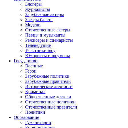
Блогеры
Журналисты
Зарубежные актеры
Звезды балета
Модели
Отечественные актеры
Певцы и музыканты
Режисеры и сценаристы
Телеведущие
Участники шоу
Юмористы и шоумены
Государство
Военные
Герои
Зарубежные политики
Зарубежные правители
Исторические личности
Криминал
Общественные деятели
Отечественные политики
Отечественные правители
Политики
Образование
Гуманитарии
Естественники