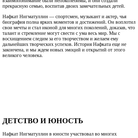
взаимопонимание были непоколебимы, и они создали
прекрасную семью, воспитав двоих замечательных детей.
Нафкат Нигматуллин — спортсмен, музыкант и актер, чья
биография полна ярких моментов и достижений. Он воплотил
свои мечты и стал иконой для многих поколений, доказав, что
талант и стремление могут свести с ума весь мир. Мы с
восхищением следим за его творчеством и желаем ему
дальнейших творческих успехов. История Нафката еще не
закончена, и мы ждем новых эмоций и открытий от этого
великого человека.
ДЕТСТВО И ЮНОСТЬ
Нафкат Нигматуллин в юности участвовал во многих