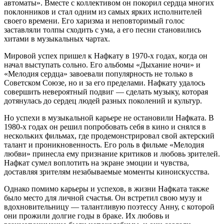
автоматы». Вместе с коллективом он покорил сердца многих
поклонников и стал одним из самых ярких исполнителей
своего времени. Его харизма и неповторимый голос
заставляли толпы сходить с ума, а его песни становились
хитами в музыкальных чартах.
Мировой успех пришел к Нафкату в 1970-х годах, когда он
начал выступать сольно. Его альбомы «Дыхание ночи» и
«Мелодия сердца» завоевали популярность не только в
Советском Союзе, но и за его пределами. Нафкату удалось
совершить невероятный подвиг — сделать музыку, которая
дотянулась до сердец людей разных поколений и культур.
Но успехи в музыкальной карьере не остановили Нафката. В
1980-х годах он решил попробовать себя в кино и снялся в
нескольких фильмах, где продемонстрировал свой актерский
талант и проникновенность. Его роль в фильме «Мелодия
любви» принесла ему признание критиков и любовь зрителей.
Нафкат сумел воплотить на экране эмоции и чувства,
доставляя зрителям незабываемые моменты киноискусства.
Однако помимо карьеры и успехов, в жизни Нафката также
было место для личной счастья. Он встретил свою музу и
вдохновительницу — талантливую поэтессу Анну, с которой
они прожили долгие годы в браке. Их любовь и