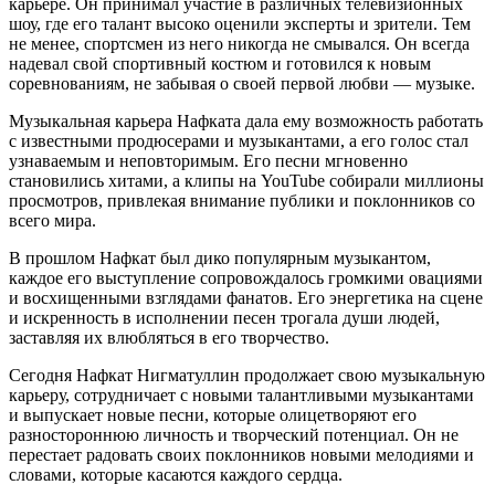
карьере. Он принимал участие в различных телевизионных
шоу, где его талант высоко оценили эксперты и зрители. Тем
не менее, спортсмен из него никогда не смывался. Он всегда
надевал свой спортивный костюм и готовился к новым
соревнованиям, не забывая о своей первой любви — музыке.
Музыкальная карьера Нафката дала ему возможность работать
с известными продюсерами и музыкантами, а его голос стал
узнаваемым и неповторимым. Его песни мгновенно
становились хитами, а клипы на YouTube собирали миллионы
просмотров, привлекая внимание публики и поклонников со
всего мира.
В прошлом Нафкат был дико популярным музыкантом,
каждое его выступление сопровождалось громкими овациями
и восхищенными взглядами фанатов. Его энергетика на сцене
и искренность в исполнении песен трогала души людей,
заставляя их влюбляться в его творчество.
Сегодня Нафкат Нигматуллин продолжает свою музыкальную
карьеру, сотрудничает с новыми талантливыми музыкантами
и выпускает новые песни, которые олицетворяют его
разностороннюю личность и творческий потенциал. Он не
перестает радовать своих поклонников новыми мелодиями и
словами, которые касаются каждого сердца.