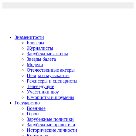
Перейти
к
содержимому
Знаменитости
Блогеры
Журналисты
Зарубежные актеры
Звезды балета
Модели
Отечественные актеры
Певцы и музыканты
Режисеры и сценаристы
Телеведущие
Участники шоу
Юмористы и шоумены
Государство
Военные
Герои
Зарубежные политики
Зарубежные правители
Исторические личности
Криминал