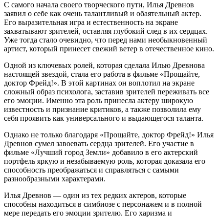
С самого начала своего творческого пути, Илья Древнов
заявил о себе как очень талантливый и обаятельный актер.
Его выразительная игра и естественность на экране
захватывают зрителей, оставляя глубокий след в их сердцах.
Уже тогда стало очевидно, что перед нами необыкновенный
артист, который принесет свежий ветер в отечественное кино.
Одной из ключевых ролей, которая сделала Илью Древнова
настоящей звездой, стала его работа в фильме «Прощайте,
доктор Фрейд!». В этой картинах он воплотил на экране
сложный образ психолога, заставив зрителей переживать все
его эмоции. Именно эта роль принесла актеру широкую
известность и признание критиков, а также позволила ему
себя проявить как универсального и выдающегося таланта.
Однако не только благодаря «Прощайте, доктор Фрейд!» Илья
Древнов сумел завоевать сердца зрителей. Его участие в
фильме «Лучший город Земли» добавило в его актерский
портфель яркую и незабываемую роль, которая доказала его
способность преображаться и справляться с самыми
разнообразными характерами.
Илья Древнов — один из тех редких актеров, которые
способны находиться в симбиозе с персонажем и в полной
мере передать его эмоции зрителю. Его харизма и