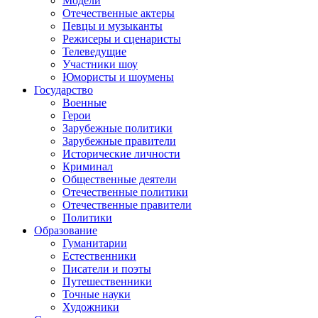
Модели
Отечественные актеры
Певцы и музыканты
Режисеры и сценаристы
Телеведущие
Участники шоу
Юмористы и шоумены
Государство
Военные
Герои
Зарубежные политики
Зарубежные правители
Исторические личности
Криминал
Общественные деятели
Отечественные политики
Отечественные правители
Политики
Образование
Гуманитарии
Естественники
Писатели и поэты
Путешественники
Точные науки
Художники