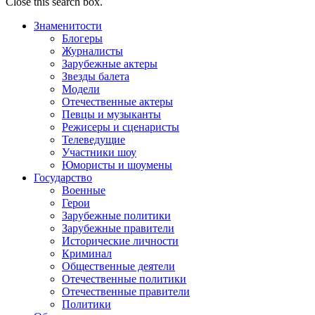
Close this search box.
Знаменитости
Блогеры
Журналисты
Зарубежные актеры
Звезды балета
Модели
Отечественные актеры
Певцы и музыканты
Режисеры и сценаристы
Телеведущие
Участники шоу
Юмористы и шоумены
Государство
Военные
Герои
Зарубежные политики
Зарубежные правители
Исторические личности
Криминал
Общественные деятели
Отечественные политики
Отечественные правители
Политики