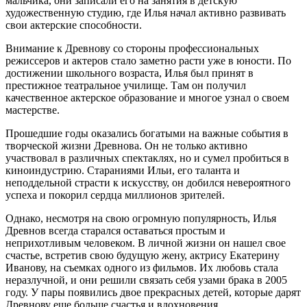
мальчика, они записали его на занятия в детскую
художественную студию, где Илья начал активно развивать
свои актерские способности.
Внимание к Древнову со стороны профессиональных
режиссеров и актеров стало заметно расти уже в юности. По
достижении школьного возраста, Илья был принят в
престижное театральное училище. Там он получил
качественное актерское образование и многое узнал о своем
мастерстве.
Прошедшие годы оказались богатыми на важные события в
творческой жизни Древнова. Он не только активно
участвовал в различных спектаклях, но и сумел пробиться в
киноиндустрию. Стараниями Ильи, его таланта и
неподдельной страсти к искусству, он добился невероятного
успеха и покорил сердца миллионов зрителей.
Однако, несмотря на свою огромную популярность, Илья
Древнов всегда старался оставаться простым и
неприхотливым человеком. В личной жизни он нашел свое
счастье, встретив свою будущую жену, актрису Екатерину
Иванову, на съемках одного из фильмов. Их любовь стала
неразлучной, и они решили связать себя узами брака в 2005
году. У пары появились двое прекрасных детей, которые дарят
Древнову еще больше счастья и вдохновения.