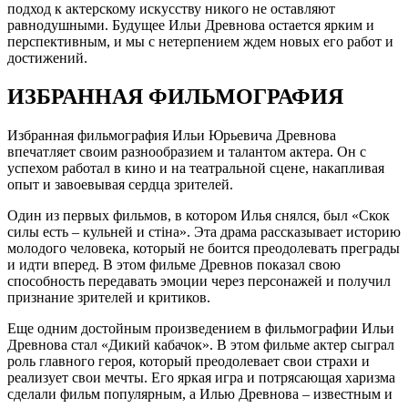
подход к актерскому искусству никого не оставляют
равнодушными. Будущее Ильи Древнова остается ярким и
перспективным, и мы с нетерпением ждем новых его работ и
достижений.
ИЗБРАННАЯ ФИЛЬМОГРАФИЯ
Избранная фильмография Ильи Юрьевича Древнова
впечатляет своим разнообразием и талантом актера. Он с
успехом работал в кино и на театральной сцене, накапливая
опыт и завоевывая сердца зрителей.
Один из первых фильмов, в котором Илья снялся, был «Скок
силы есть – кульней и стіна». Эта драма рассказывает историю
молодого человека, который не боится преодолевать преграды
и идти вперед. В этом фильме Древнов показал свою
способность передавать эмоции через персонажей и получил
признание зрителей и критиков.
Еще одним достойным произведением в фильмографии Ильи
Древнова стал «Дикий кабачок». В этом фильме актер сыграл
роль главного героя, который преодолевает свои страхи и
реализует свои мечты. Его яркая игра и потрясающая харизма
сделали фильм популярным, а Илью Древнова – известным и