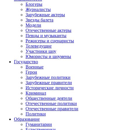
Блогеры
Журналисты
Зарубежные актеры
Звезды балета
Модели
Отечественные актеры
Певцы и музыканты
Режисеры и сценаристы
Телеведущие
Участники шоу
Юмористы и шоумены
Государство
Военные
Герои
Зарубежные политики
Зарубежные правители
Исторические личности
Криминал
Общественные деятели
Отечественные политики
Отечественные правители
Политики
Образование
Гуманитарии
Естественники