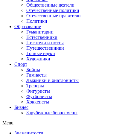
Общественные деятели
Отечественные политики
Отечественные правители
Политики
Образование
Гуманитарии
Естественники
Писатели и поэты
Путешественники
Точные науки
Художники
Спорт
Бойцы
Гимнасты
Лыжники и биатлонисты
Тренеры
Фигуристы
Футболисты
Хоккеисты
Бизнес
Зарубежные бизнесмены
Menu
Знаменитости