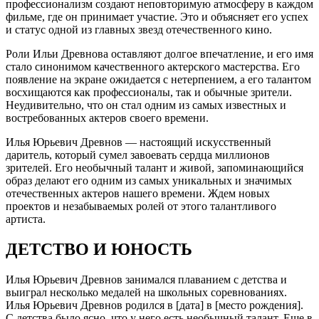
профессионализм создают неповторимую атмосферу в каждом
фильме, где он принимает участие. Это и объясняет его успех
и статус одной из главных звезд отечественного кино.
Роли Ильи Древнова оставляют долгое впечатление, и его имя
стало синонимом качественного актерского мастерства. Его
появление на экране ожидается с нетерпением, а его талантом
восхищаются как профессионалы, так и обычные зрители.
Неудивительно, что он стал одним из самых известных и
востребованных актеров своего времени.
Илья Юрьевич Древнов — настоящий искусственный
даритель, который сумел завоевать сердца миллионов
зрителей. Его необычный талант и живой, запоминающийся
образ делают его одним из самых уникальных и значимых
отечественных актеров нашего времени. Ждем новых
проектов и незабываемых ролей от этого талантливого
артиста.
ДЕТСТВО И ЮНОСТЬ
Илья Юрьевич Древнов занимался плаванием с детства и
выиграл несколько медалей на школьных соревнованиях.
Илья Юрьевич Древнов родился в [дата] в [место рождения].
С детства было ясно, что у него есть необычный талант. Еще в