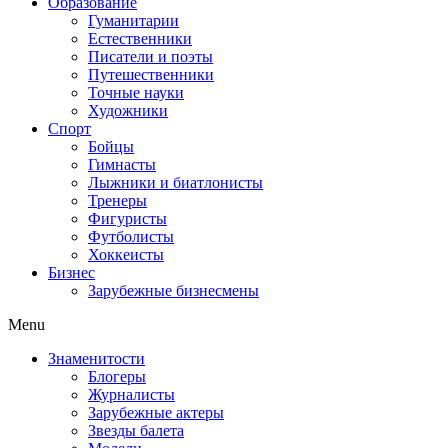
Образование
Гуманитарии
Естественники
Писатели и поэты
Путешественники
Точные науки
Художники
Спорт
Бойцы
Гимнасты
Лыжники и биатлонисты
Тренеры
Фигуристы
Футболисты
Хоккеисты
Бизнес
Зарубежные бизнесмены
Menu
Знаменитости
Блогеры
Журналисты
Зарубежные актеры
Звезды балета