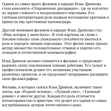
Одним из самых ярких фильмов в карьере Ильи Древнова
стала кинолента «Откровенные декларации», где он воплотил
на экране сложного и неоднозначного персонажа. Его
глубокая интерпретация роли вызвала восхищение критиков и
принесла ему престижные кинонаграды.
Другим значимым фильмом в карьере Ильи Древнова стал
«Имя, которое у меня было». В этой картины он снова с
блеском показал свою уникальную способность вжиться в
роль и передать эмоции персонажа. Этот фильм также принес
актеру множество положительных отзывов и укрепил его
позицию в отечественной кинематографии.
Илья Древнов активно снимается в фильмах и продолжает
радовать своих поклонников новыми работами. Его талант и
профессионализм делают его желанным участником
различных проектов, и он продолжает непрерывно расширять
свою фильмографию.
Фильмы, в которых снялся Илья Древнов, включают такие
ленты, как «Родной человек», «Лунный свет», «Таежный
романс» и многие другие. Каждая его роль отличается
неповторимостью и яркостью, что делает его одним из самых
востребованных актеров отечественного кино.