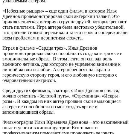
узнаваемым актером.
«Небесные рыцари» – еще один фильм, в котором Илья
Древнов продемонстрировал свой актерский талант. Это
приключенческая история о группе друзей, которые решают
стать пилотами. Игра актера была настолько убедительной,
что зрители сильно переживали за его героя и сопереживали
всем проблемам и перипетиям сюжета.
Играя в фильме «Сердца трех», Илья Древнов
продемонстрировал свою способность создавать зримые и
эмоциональные образы. В этом лента он сыграл роль
военного летчика, для которого не ущемлено внимание к
личной жизни и любви. Актер переносят на экран и
героическую сторону героя, и его любовную историю с
очаровательной актрисой.
Среди других фильмов, в которых Илья Древнов снялся,
можно отметить «Золотой путь», «Стремнина», «Искры
розы». В каждом из них актер проявил свои выдающиеся
актерские способности и смог создать яркие и
запоминающиеся образы.
Фильмография Ильи Юрьевича Древнова – это накопленный
опыт и успехи в киноиндустрии. Его талант и
профессионализм помогают ему продолжать радовать