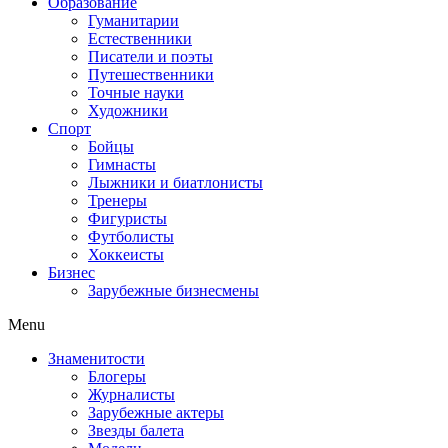
Образование
Гуманитарии
Естественники
Писатели и поэты
Путешественники
Точные науки
Художники
Спорт
Бойцы
Гимнасты
Лыжники и биатлонисты
Тренеры
Фигуристы
Футболисты
Хоккеисты
Бизнес
Зарубежные бизнесмены
Menu
Знаменитости
Блогеры
Журналисты
Зарубежные актеры
Звезды балета