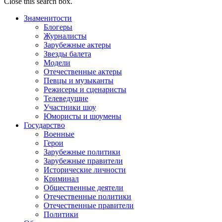
Close this search box.
Знаменитости
Блогеры
Журналисты
Зарубежные актеры
Звезды балета
Модели
Отечественные актеры
Певцы и музыканты
Режисеры и сценаристы
Телеведущие
Участники шоу
Юмористы и шоумены
Государство
Военные
Герои
Зарубежные политики
Зарубежные правители
Исторические личности
Криминал
Общественные деятели
Отечественные политики
Отечественные правители
Политики