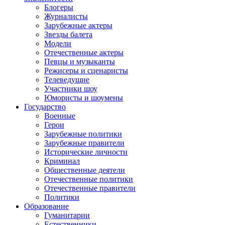
Блогеры
Журналисты
Зарубежные актеры
Звезды балета
Модели
Отечественные актеры
Певцы и музыканты
Режисеры и сценаристы
Телеведущие
Участники шоу
Юмористы и шоумены
Государство
Военные
Герои
Зарубежные политики
Зарубежные правители
Исторические личности
Криминал
Общественные деятели
Отечественные политики
Отечественные правители
Политики
Образование
Гуманитарии
Естественники