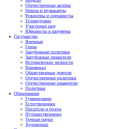
Модели
Отечественные актеры
Певцы и музыканты
Режисеры и сценаристы
Телеведущие
Участники шоу
Юмористы и шоумены
Государство
Военные
Герои
Зарубежные политики
Зарубежные правители
Исторические личности
Криминал
Общественные деятели
Отечественные политики
Отечественные правители
Политики
Образование
Гуманитарии
Естественники
Писатели и поэты
Путешественники
Точные науки
Художники