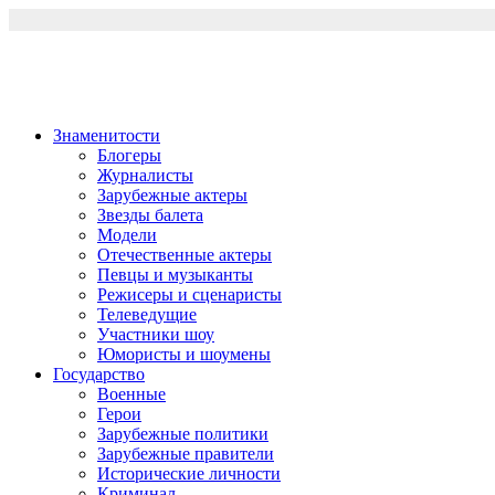
Перейти
к
содержимому
Знаменитости
Блогеры
Журналисты
Зарубежные актеры
Звезды балета
Модели
Отечественные актеры
Певцы и музыканты
Режисеры и сценаристы
Телеведущие
Участники шоу
Юмористы и шоумены
Государство
Военные
Герои
Зарубежные политики
Зарубежные правители
Исторические личности
Криминал