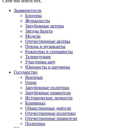
Close this search box.
Знаменитости
Блогеры
Журналисты
Зарубежные актеры
Звезды балета
Модели
Отечественные актеры
Певцы и музыканты
Режисеры и сценаристы
Телеведущие
Участники шоу
Юмористы и шоумены
Государство
Военные
Герои
Зарубежные политики
Зарубежные правители
Исторические личности
Криминал
Общественные деятели
Отечественные политики
Отечественные правители
Политики