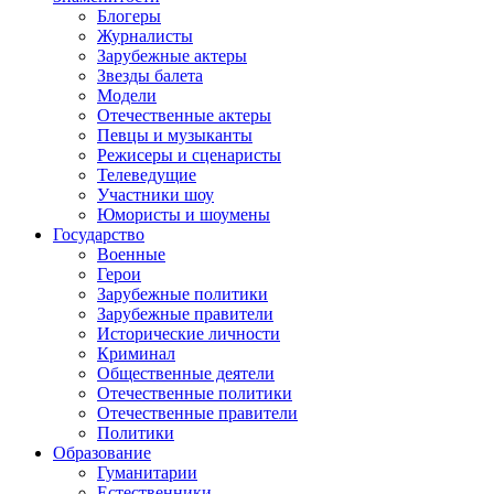
Блогеры
Журналисты
Зарубежные актеры
Звезды балета
Модели
Отечественные актеры
Певцы и музыканты
Режисеры и сценаристы
Телеведущие
Участники шоу
Юмористы и шоумены
Государство
Военные
Герои
Зарубежные политики
Зарубежные правители
Исторические личности
Криминал
Общественные деятели
Отечественные политики
Отечественные правители
Политики
Образование
Гуманитарии
Естественники