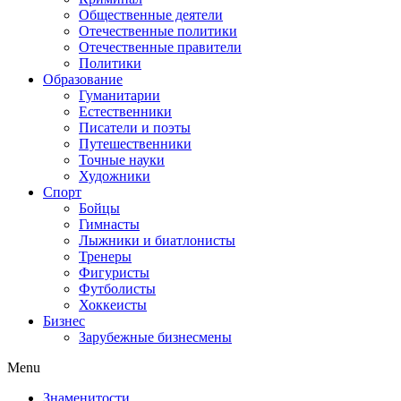
Общественные деятели
Отечественные политики
Отечественные правители
Политики
Образование
Гуманитарии
Естественники
Писатели и поэты
Путешественники
Точные науки
Художники
Спорт
Бойцы
Гимнасты
Лыжники и биатлонисты
Тренеры
Фигуристы
Футболисты
Хоккеисты
Бизнес
Зарубежные бизнесмены
Menu
Знаменитости