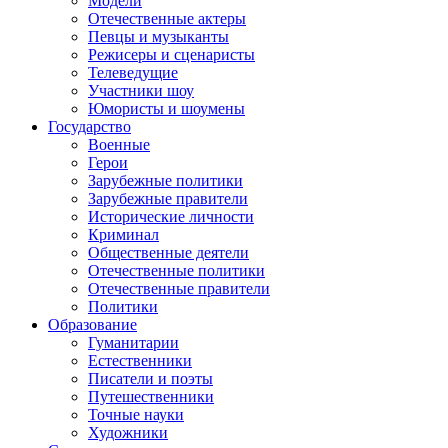
Модели
Отечественные актеры
Певцы и музыканты
Режисеры и сценаристы
Телеведущие
Участники шоу
Юмористы и шоумены
Государство
Военные
Герои
Зарубежные политики
Зарубежные правители
Исторические личности
Криминал
Общественные деятели
Отечественные политики
Отечественные правители
Политики
Образование
Гуманитарии
Естественники
Писатели и поэты
Путешественники
Точные науки
Художники