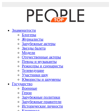
Перейти
к
содержимому
Знаменитости
Блогеры
Журналисты
Зарубежные актеры
Звезды балета
Модели
Отечественные актеры
Певцы и музыканты
Режисеры и сценаристы
Телеведущие
Участники шоу
Юмористы и шоумены
Государство
Военные
Герои
Зарубежные политики
Зарубежные правители
Исторические личности
Криминал