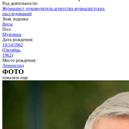
Род деятельности:
Журналист, руководитель агентства журналистских
расследований
Знак зодиака:
Весы
Пол:
Мужчина
Дата рождения:
10/14/1962
(
Октябрь
,
1962
)
Место рождения:
Ленинград
ФОТО
показать еще