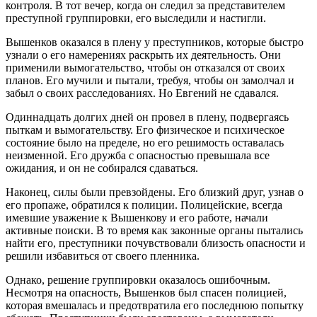
контроля. В тот вечер, когда он следил за представителем
преступной группировки, его выследили и настигли.
Вышенков оказался в плену у преступников, которые быстро
узнали о его намерениях раскрыть их деятельность. Они
применили вымогательство, чтобы он отказался от своих
планов. Его мучили и пытали, требуя, чтобы он замолчал и
забыл о своих расследованиях. Но Евгений не сдавался.
Одиннадцать долгих дней он провел в плену, подвергаясь
пыткам и вымогательству. Его физическое и психическое
состояние было на пределе, но его решимость оставалась
неизменной. Его дружба с опасностью превышала все
ожидания, и он не собирался сдаваться.
Наконец, силы были превзойдены. Его близкий друг, узнав о
его пропаже, обратился к полиции. Полицейские, всегда
имевшие уважение к Вышенкову и его работе, начали
активные поиски. В то время как законные органы пытались
найти его, преступники почувствовали близость опасности и
решили избавиться от своего пленника.
Однако, решение группировки оказалось ошибочным.
Несмотря на опасность, Вышенков был спасен полицией,
которая вмешалась и предотвратила его последнюю попытку