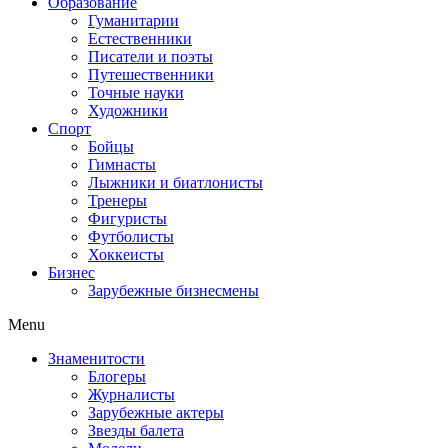
Образование
Гуманитарии
Естественники
Писатели и поэты
Путешественники
Точные науки
Художники
Спорт
Бойцы
Гимнасты
Лыжники и биатлонисты
Тренеры
Фигуристы
Футболисты
Хоккеисты
Бизнес
Зарубежные бизнесмены
Menu
Знаменитости
Блогеры
Журналисты
Зарубежные актеры
Звезды балета