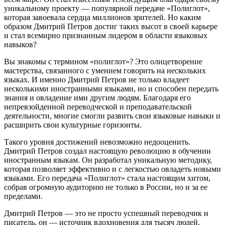
уникальному проекту — популярной передаче «Полиглот»,
которая завоевала сердца миллионов зрителей. Но каким
образом Дмитрий Петров достиг таких высот в своей карьере
и стал всемирно признанным лидером в области языковых
навыков?
Вы знакомы с термином «полиглот»? Это олицетворение
мастерства, связанного с умением говорить на нескольких
языках. И именно Дмитрий Петров не только владеет
несколькими иностранными языками, но и способен передать
знания и овладение ими другим людям. Благодаря его
непревзойденной переводческой и преподавательской
деятельности, многие смогли развить свои языковые навыки и
расширить свои культурные горизонты.
Такого уровня достижений невозможно недооценить.
Дмитрий Петров создал настоящую революцию в обучении
иностранным языкам. Он разработал уникальную методику,
которая позволяет эффективно и с легкостью овладеть новыми
языками. Его передача «Полиглот» стала настоящим хитом,
собрав огромную аудиторию не только в России, но и за ее
пределами.
Дмитрий Петров — это не просто успешный переводчик и
писатель, он — источник вдохновения для тысяч людей,