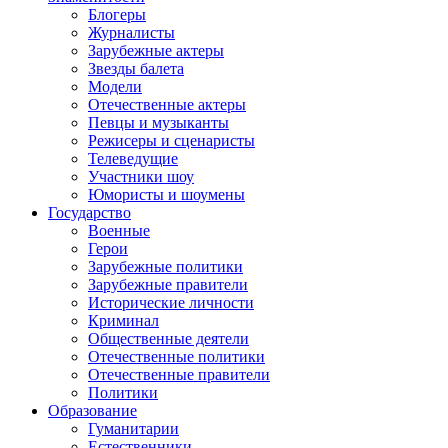
Блогеры
Журналисты
Зарубежные актеры
Звезды балета
Модели
Отечественные актеры
Певцы и музыканты
Режисеры и сценаристы
Телеведущие
Участники шоу
Юмористы и шоумены
Государство
Военные
Герои
Зарубежные политики
Зарубежные правители
Исторические личности
Криминал
Общественные деятели
Отечественные политики
Отечественные правители
Политики
Образование
Гуманитарии
Естественники