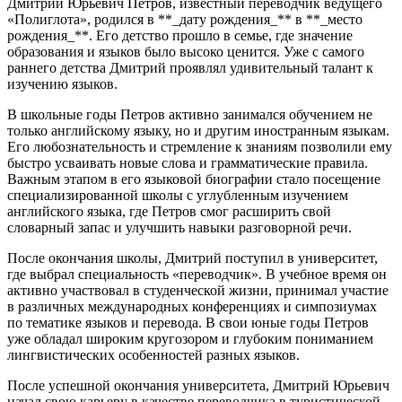
Дмитрий Юрьевич Петров, известный переводчик ведущего
«Полиглота», родился в **_дату рождения_** в **_место
рождения_**. Его детство прошло в семье, где значение
образования и языков было высоко ценится. Уже с самого
раннего детства Дмитрий проявлял удивительный талант к
изучению языков.
В школьные годы Петров активно занимался обучением не
только английскому языку, но и другим иностранным языкам.
Его любознательность и стремление к знаниям позволили ему
быстро усваивать новые слова и грамматические правила.
Важным этапом в его языковой биографии стало посещение
специализированной школы с углубленным изучением
английского языка, где Петров смог расширить свой
словарный запас и улучшить навыки разговорной речи.
После окончания школы, Дмитрий поступил в университет,
где выбрал специальность «переводчик». В учебное время он
активно участвовал в студенческой жизни, принимал участие
в различных международных конференциях и симпозиумах
по тематике языков и перевода. В свои юные годы Петров
уже обладал широким кругозором и глубоким пониманием
лингвистических особенностей разных языков.
После успешной окончания университета, Дмитрий Юрьевич
начал свою карьеру в качестве переводчика в туристической