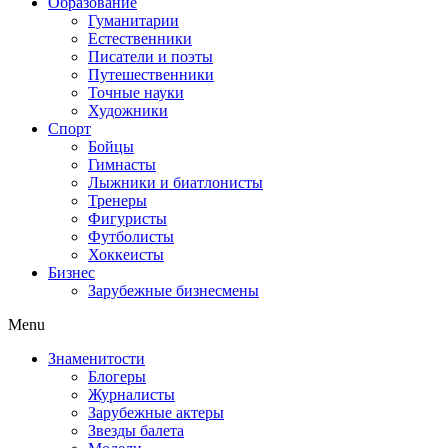
Образование
Гуманитарии
Естественники
Писатели и поэты
Путешественники
Точные науки
Художники
Спорт
Бойцы
Гимнасты
Лыжники и биатлонисты
Тренеры
Фигуристы
Футболисты
Хоккеисты
Бизнес
Зарубежные бизнесмены
Menu
Знаменитости
Блогеры
Журналисты
Зарубежные актеры
Звезды балета