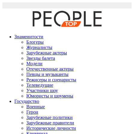
Перейти
к
содержимому
Знаменитости
Блогеры
Журналисты
Зарубежные актеры
Звезды балета
Модели
Отечественные актеры
Певцы и музыканты
Режисеры и сценаристы
Телеведущие
Участники шоу
Юмористы и шоумены
Государство
Военные
Герои
Зарубежные политики
Зарубежные правители
Исторические личности
Криминал