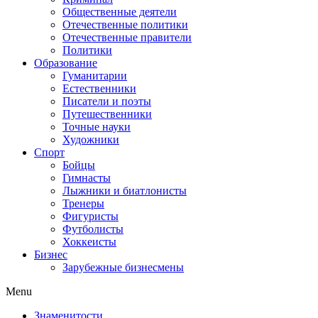
Общественные деятели
Отечественные политики
Отечественные правители
Политики
Образование
Гуманитарии
Естественники
Писатели и поэты
Путешественники
Точные науки
Художники
Спорт
Бойцы
Гимнасты
Лыжники и биатлонисты
Тренеры
Фигуристы
Футболисты
Хоккеисты
Бизнес
Зарубежные бизнесмены
Menu
Знаменитости