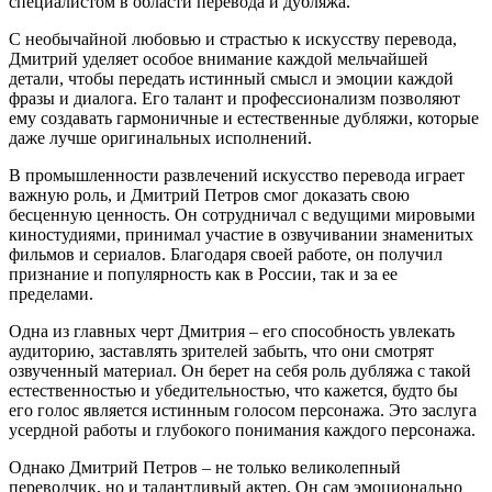
специалистом в области перевода и дубляжа.
С необычайной любовью и страстью к искусству перевода,
Дмитрий уделяет особое внимание каждой мельчайшей
детали, чтобы передать истинный смысл и эмоции каждой
фразы и диалога. Его талант и профессионализм позволяют
ему создавать гармоничные и естественные дубляжи, которые
даже лучше оригинальных исполнений.
В промышленности развлечений искусство перевода играет
важную роль, и Дмитрий Петров смог доказать свою
бесценную ценность. Он сотрудничал с ведущими мировыми
киностудиями, принимал участие в озвучивании знаменитых
фильмов и сериалов. Благодаря своей работе, он получил
признание и популярность как в России, так и за ее
пределами.
Одна из главных черт Дмитрия – его способность увлекать
аудиторию, заставлять зрителей забыть, что они смотрят
озвученный материал. Он берет на себя роль дубляжа с такой
естественностью и убедительностью, что кажется, будто бы
его голос является истинным голосом персонажа. Это заслуга
усердной работы и глубокого понимания каждого персонажа.
Однако Дмитрий Петров – не только великолепный
переводчик, но и талантливый актер. Он сам эмоционально