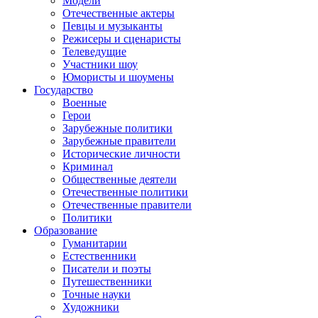
Модели
Отечественные актеры
Певцы и музыканты
Режисеры и сценаристы
Телеведущие
Участники шоу
Юмористы и шоумены
Государство
Военные
Герои
Зарубежные политики
Зарубежные правители
Исторические личности
Криминал
Общественные деятели
Отечественные политики
Отечественные правители
Политики
Образование
Гуманитарии
Естественники
Писатели и поэты
Путешественники
Точные науки
Художники