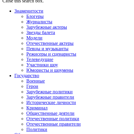
Close this search box.
Знаменитости
Блогеры
Журналисты
Зарубежные актеры
Звезды балета
Модели
Отечественные актеры
Певцы и музыканты
Режисеры и сценаристы
Телеведущие
Участники шоу
Юмористы и шоумены
Государство
Военные
Герои
Зарубежные политики
Зарубежные правители
Исторические личности
Криминал
Общественные деятели
Отечественные политики
Отечественные правители
Политики