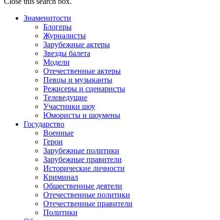
Close this search box.
Знаменитости
Блогеры
Журналисты
Зарубежные актеры
Звезды балета
Модели
Отечественные актеры
Певцы и музыканты
Режисеры и сценаристы
Телеведущие
Участники шоу
Юмористы и шоумены
Государство
Военные
Герои
Зарубежные политики
Зарубежные правители
Исторические личности
Криминал
Общественные деятели
Отечественные политики
Отечественные правители
Политики