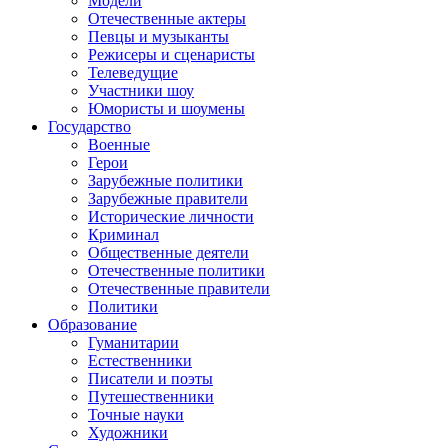
Модели
Отечественные актеры
Певцы и музыканты
Режисеры и сценаристы
Телеведущие
Участники шоу
Юмористы и шоумены
Государство
Военные
Герои
Зарубежные политики
Зарубежные правители
Исторические личности
Криминал
Общественные деятели
Отечественные политики
Отечественные правители
Политики
Образование
Гуманитарии
Естественники
Писатели и поэты
Путешественники
Точные науки
Художники