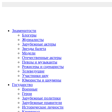
Перейти
к
содержимому
Знаменитости
Блогеры
Журналисты
Зарубежные актеры
Звезды балета
Модели
Отечественные актеры
Певцы и музыканты
Режисеры и сценаристы
Телеведущие
Участники шоу
Юмористы и шоумены
Государство
Военные
Герои
Зарубежные политики
Зарубежные правители
Исторические личности
Криминал