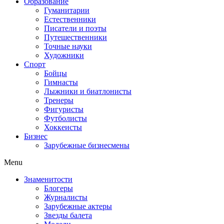
Образование
Гуманитарии
Естественники
Писатели и поэты
Путешественники
Точные науки
Художники
Спорт
Бойцы
Гимнасты
Лыжники и биатлонисты
Тренеры
Фигуристы
Футболисты
Хоккеисты
Бизнес
Зарубежные бизнесмены
Menu
Знаменитости
Блогеры
Журналисты
Зарубежные актеры
Звезды балета