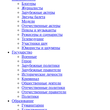
Блогеры
Журналисты
Зарубежные актеры
Звезды балета
Модели
Отечественные актеры
Певцы и музыканты
Режисеры и сценаристы
Телеведущие
Участники шоу
Юмористы и шоумены
Государство
Военные
Герои
Зарубежные политики
Зарубежные правители
Исторические личности
Криминал
Общественные деятели
Отечественные политики
Отечественные правители
Политики
Образование
Гуманитарии
Естественники