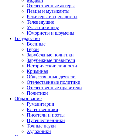
Модели
Отечественные актеры
Певцы и музыканты
Режисеры и сценаристы
Телеведущие
Участники шоу
Юмористы и шоумены
Государство
Военные
Герои
Зарубежные политики
Зарубежные правители
Исторические личности
Криминал
Общественные деятели
Отечественные политики
Отечественные правители
Политики
Образование
Гуманитарии
Естественники
Писатели и поэты
Путешественники
Точные науки
Художники