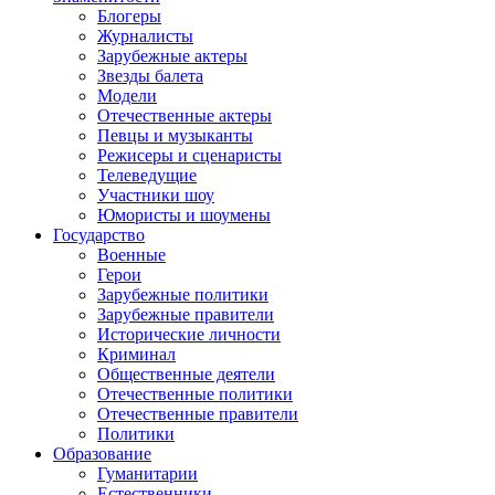
Блогеры
Журналисты
Зарубежные актеры
Звезды балета
Модели
Отечественные актеры
Певцы и музыканты
Режисеры и сценаристы
Телеведущие
Участники шоу
Юмористы и шоумены
Государство
Военные
Герои
Зарубежные политики
Зарубежные правители
Исторические личности
Криминал
Общественные деятели
Отечественные политики
Отечественные правители
Политики
Образование
Гуманитарии
Естественники