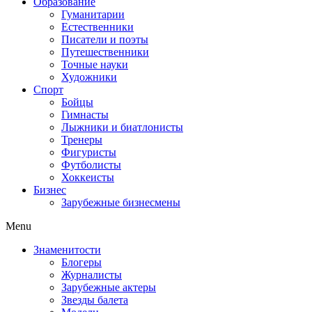
Образование
Гуманитарии
Естественники
Писатели и поэты
Путешественники
Точные науки
Художники
Спорт
Бойцы
Гимнасты
Лыжники и биатлонисты
Тренеры
Фигуристы
Футболисты
Хоккеисты
Бизнес
Зарубежные бизнесмены
Menu
Знаменитости
Блогеры
Журналисты
Зарубежные актеры
Звезды балета