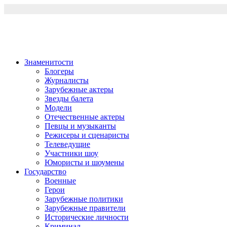
Перейти
к
содержимому
Знаменитости
Блогеры
Журналисты
Зарубежные актеры
Звезды балета
Модели
Отечественные актеры
Певцы и музыканты
Режисеры и сценаристы
Телеведущие
Участники шоу
Юмористы и шоумены
Государство
Военные
Герои
Зарубежные политики
Зарубежные правители
Исторические личности
Криминал