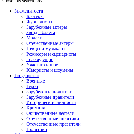
Close this search box.
Знаменитости
Блогеры
Журналисты
Зарубежные актеры
Звезды балета
Модели
Отечественные актеры
Певцы и музыканты
Режисеры и сценаристы
Телеведущие
Участники шоу
Юмористы и шоумены
Государство
Военные
Герои
Зарубежные политики
Зарубежные правители
Исторические личности
Криминал
Общественные деятели
Отечественные политики
Отечественные правители
Политики