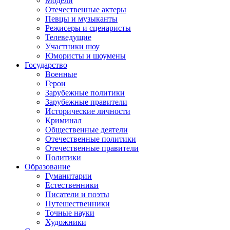
Модели
Отечественные актеры
Певцы и музыканты
Режисеры и сценаристы
Телеведущие
Участники шоу
Юмористы и шоумены
Государство
Военные
Герои
Зарубежные политики
Зарубежные правители
Исторические личности
Криминал
Общественные деятели
Отечественные политики
Отечественные правители
Политики
Образование
Гуманитарии
Естественники
Писатели и поэты
Путешественники
Точные науки
Художники