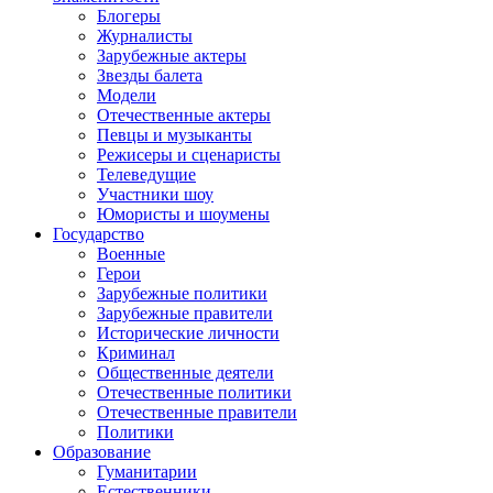
Блогеры
Журналисты
Зарубежные актеры
Звезды балета
Модели
Отечественные актеры
Певцы и музыканты
Режисеры и сценаристы
Телеведущие
Участники шоу
Юмористы и шоумены
Государство
Военные
Герои
Зарубежные политики
Зарубежные правители
Исторические личности
Криминал
Общественные деятели
Отечественные политики
Отечественные правители
Политики
Образование
Гуманитарии
Естественники