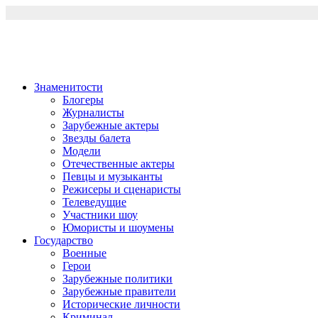
Перейти
к
содержимому
Знаменитости
Блогеры
Журналисты
Зарубежные актеры
Звезды балета
Модели
Отечественные актеры
Певцы и музыканты
Режисеры и сценаристы
Телеведущие
Участники шоу
Юмористы и шоумены
Государство
Военные
Герои
Зарубежные политики
Зарубежные правители
Исторические личности
Криминал