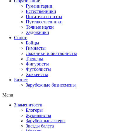
Образование
Гуманитарии
Естественники
Писатели и поэты
Путешественники
Точные науки
Художники
Спорт
Бойцы
Гимнасты
Лыжники и биатлонисты
Тренеры
Фигуристы
Футболисты
Хоккеисты
Бизнес
Зарубежные бизнесмены
Menu
Знаменитости
Блогеры
Журналисты
Зарубежные актеры
Звезды балета