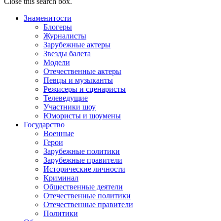
Close this search box.
Знаменитости
Блогеры
Журналисты
Зарубежные актеры
Звезды балета
Модели
Отечественные актеры
Певцы и музыканты
Режисеры и сценаристы
Телеведущие
Участники шоу
Юмористы и шоумены
Государство
Военные
Герои
Зарубежные политики
Зарубежные правители
Исторические личности
Криминал
Общественные деятели
Отечественные политики
Отечественные правители
Политики