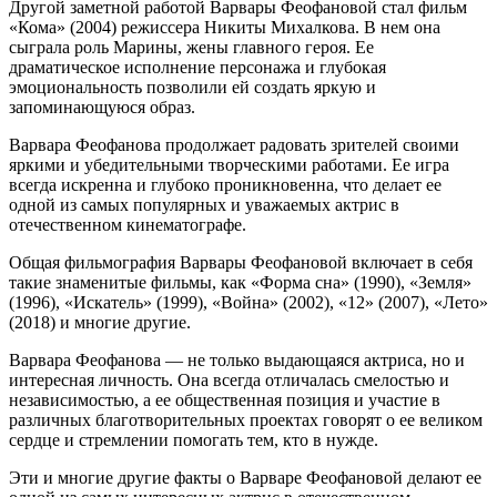
Другой заметной работой Варвары Феофановой стал фильм
«Кома» (2004) режиссера Никиты Михалкова. В нем она
сыграла роль Марины, жены главного героя. Ее
драматическое исполнение персонажа и глубокая
эмоциональность позволили ей создать яркую и
запоминающуюся образ.
Варвара Феофанова продолжает радовать зрителей своими
яркими и убедительными творческими работами. Ее игра
всегда искренна и глубоко проникновенна, что делает ее
одной из самых популярных и уважаемых актрис в
отечественном кинематографе.
Общая фильмография Варвары Феофановой включает в себя
такие знаменитые фильмы, как «Форма сна» (1990), «Земля»
(1996), «Искатель» (1999), «Война» (2002), «12» (2007), «Лето»
(2018) и многие другие.
Варвара Феофанова — не только выдающаяся актриса, но и
интересная личность. Она всегда отличалась смелостью и
независимостью, а ее общественная позиция и участие в
различных благотворительных проектах говорят о ее великом
сердце и стремлении помогать тем, кто в нужде.
Эти и многие другие факты о Варваре Феофановой делают ее