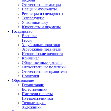
Модели
Отечественные актеры
Певцы и музыканты
Режисеры и сценаристы
Телеведущие
Участники шоу
Юмористы и шоумены
Государство
Военные
Герои
Зарубежные политики
Зарубежные правители
Исторические личности
Криминал
Общественные деятели
Отечественные политики
Отечественные правители
Политики
Образование
Гуманитарии
Естественники
Писатели и поэты
Путешественники
Точные науки
Художники