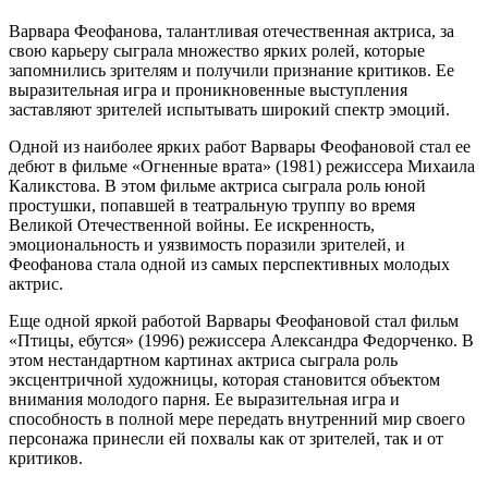
Варвара Феофанова, талантливая отечественная актриса, за
свою карьеру сыграла множество ярких ролей, которые
запомнились зрителям и получили признание критиков. Ее
выразительная игра и проникновенные выступления
заставляют зрителей испытывать широкий спектр эмоций.
Одной из наиболее ярких работ Варвары Феофановой стал ее
дебют в фильме «Огненные врата» (1981) режиссера Михаила
Каликстова. В этом фильме актриса сыграла роль юной
простушки, попавшей в театральную труппу во время
Великой Отечественной войны. Ее искренность,
эмоциональность и уязвимость поразили зрителей, и
Феофанова стала одной из самых перспективных молодых
актрис.
Еще одной яркой работой Варвары Феофановой стал фильм
«Птицы, ебутся» (1996) режиссера Александра Федорченко. В
этом нестандартном картинах актриса сыграла роль
эксцентричной художницы, которая становится объектом
внимания молодого парня. Ее выразительная игра и
способность в полной мере передать внутренний мир своего
персонажа принесли ей похвалы как от зрителей, так и от
критиков.