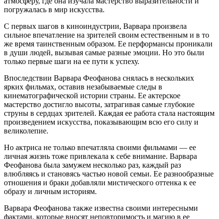
атмосферу, где она изучала мастерство выразительности и
погружалась в мир искусства.
С первых шагов в киноиндустрии, Варвара произвела
сильное впечатление на зрителей своим естественным и в то
же время таинственным образом. Ее перформансы проникали
в души людей, вызывая самые разные эмоции. Но это были
только первые шаги на ее пути к успеху.
Впоследствии Варвара Феофанова снялась в нескольких
ярких фильмах, оставив незабываемые следы в
кинематографической истории страны. Ее актерское
мастерство достигло высоты, затрагивая самые глубокие
струны в сердцах зрителей. Каждая ее работа стала настоящим
произведением искусства, показывающим всю его силу и
великолепие.
Но актриса не только впечатляла своими фильмами — ее
личная жизнь тоже привлекала к себе внимание. Варвара
Феофанова была замужем несколько раз, каждый раз
влюбляясь и становясь частью новой семьи. Ее разнообразные
отношения и браки добавляли мистического оттенка к ее
образу и личным историям.
Варвара Феофанова также известна своими интересными
фактами, которые вносят неповторимость и магию в ее