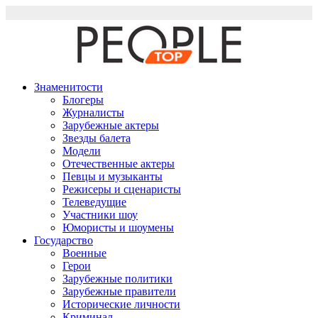
Перейти
к
содержимому
Знаменитости
Блогеры
Журналисты
Зарубежные актеры
Звезды балета
Модели
Отечественные актеры
Певцы и музыканты
Режисеры и сценаристы
Телеведущие
Участники шоу
Юмористы и шоумены
Государство
Военные
Герои
Зарубежные политики
Зарубежные правители
Исторические личности
Криминал