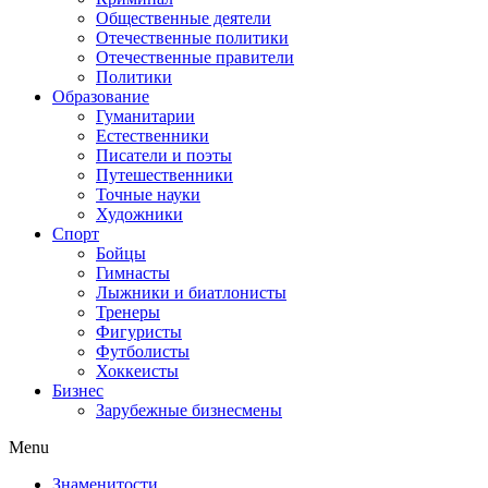
Общественные деятели
Отечественные политики
Отечественные правители
Политики
Образование
Гуманитарии
Естественники
Писатели и поэты
Путешественники
Точные науки
Художники
Спорт
Бойцы
Гимнасты
Лыжники и биатлонисты
Тренеры
Фигуристы
Футболисты
Хоккеисты
Бизнес
Зарубежные бизнесмены
Menu
Знаменитости