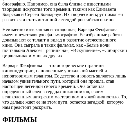
биографию. Например, она была близка с известными
творцами искусства того времени, такими как Елизавета
Боярская и Сергей Бондарчук. Их творческий круг помог ей
развиться и стать истинной легендой российского кино.
Неизменно изысканная и загадочная, Варвара Феофанова
имеет впечатляющую фильмографию. Ее избранные работы
доказывают ее талант и вклад в развитие отечественного
кино. Она сыграла в таких фильмах, как «Белые ночи
почтальона Алексея Тряпицына», «Искупление», «Сибирский
цирюльник» и многих других.
Варвара Феофанова — это исторические страницы
киноиндустрии, наполненные уникальной магией и
неповторимым талантом. Ее детство и юность являются лишь
началом удивительного пути, который она прошла, став
настоящей легендой своего времени. Она оставила
определенный след в сердцах поклонников, своим
великолепным актерским мастерством и яркой личностью. То,
что дальше ждет ее на этом пути, остается загадкой, которую
нам предстоит раскрыть.
ФИЛЬМЫ