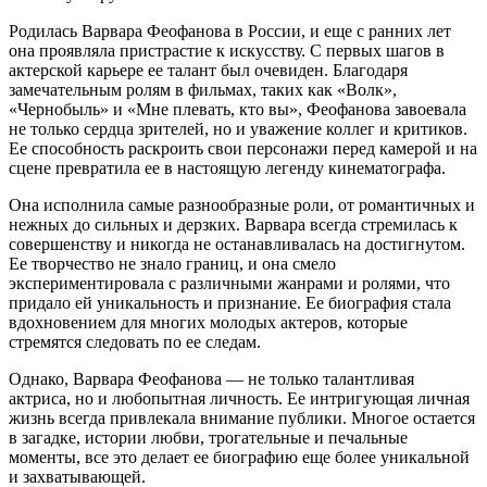
Родилась Варвара Феофанова в России, и еще с ранних лет
она проявляла пристрастие к искусству. С первых шагов в
актерской карьере ее талант был очевиден. Благодаря
замечательным ролям в фильмах, таких как «Волк»,
«Чернобыль» и «Мне плевать, кто вы», Феофанова завоевала
не только сердца зрителей, но и уважение коллег и критиков.
Ее способность раскроить свои персонажи перед камерой и на
сцене превратила ее в настоящую легенду кинематографа.
Она исполнила самые разнообразные роли, от романтичных и
нежных до сильных и дерзких. Варвара всегда стремилась к
совершенству и никогда не останавливалась на достигнутом.
Ее творчество не знало границ, и она смело
экспериментировала с различными жанрами и ролями, что
придало ей уникальность и признание. Ее биография стала
вдохновением для многих молодых актеров, которые
стремятся следовать по ее следам.
Однако, Варвара Феофанова — не только талантливая
актриса, но и любопытная личность. Ее интригующая личная
жизнь всегда привлекала внимание публики. Многое остается
в загадке, истории любви, трогательные и печальные
моменты, все это делает ее биографию еще более уникальной
и захватывающей.