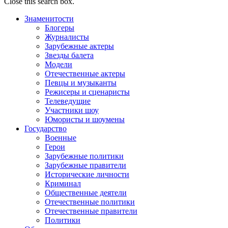
Close this search box.
Знаменитости
Блогеры
Журналисты
Зарубежные актеры
Звезды балета
Модели
Отечественные актеры
Певцы и музыканты
Режисеры и сценаристы
Телеведущие
Участники шоу
Юмористы и шоумены
Государство
Военные
Герои
Зарубежные политики
Зарубежные правители
Исторические личности
Криминал
Общественные деятели
Отечественные политики
Отечественные правители
Политики