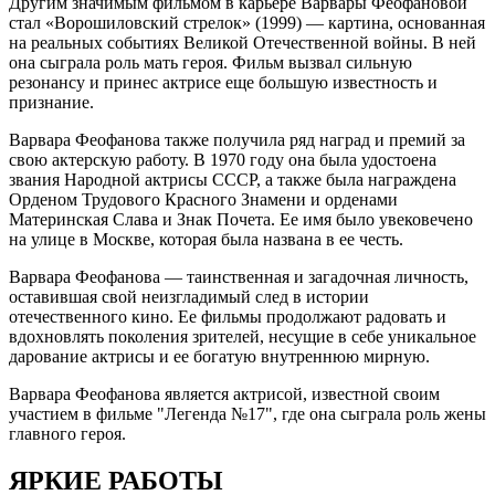
Другим значимым фильмом в карьере Варвары Феофановой
стал «Ворошиловский стрелок» (1999) — картина, основанная
на реальных событиях Великой Отечественной войны. В ней
она сыграла роль мать героя. Фильм вызвал сильную
резонансу и принес актрисе еще большую известность и
признание.
Варвара Феофанова также получила ряд наград и премий за
свою актерскую работу. В 1970 году она была удостоена
звания Народной актрисы СССР, а также была награждена
Орденом Трудового Красного Знамени и орденами
Материнская Слава и Знак Почета. Ее имя было увековечено
на улице в Москве, которая была названа в ее честь.
Варвара Феофанова — таинственная и загадочная личность,
оставившая свой неизгладимый след в истории
отечественного кино. Ее фильмы продолжают радовать и
вдохновлять поколения зрителей, несущие в себе уникальное
дарование актрисы и ее богатую внутреннюю мирную.
Варвара Феофанова является актрисой, известной своим
участием в фильме "Легенда №17", где она сыграла роль жены
главного героя.
ЯРКИЕ РАБОТЫ