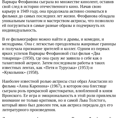
Варвара Феофанова сыграла во множестве кинолент, оставив
свой след в истории отечественного кино. Начав свою
карьеру в 1949 году, она продолжала активно сниматься в
фильмах до самых последних лет жизни. Феофанова обладала
уникальным талантом и мастерством актрисы, что позволило
ей погрузиться в самые разные образы и подчеркнуть их
индивидуальность.
В ее фильмографии можно найти и драмы, и комедии, и
мелодрамы. Она с легкостью преодолевала жанровые границы
и получала признание зрителей и коллег. Одним из первых
ярких успехов Варвары Феофановой стал фильм «Два
товарища» (1950), где она сразу же заявила о себе как о
талантливой актрисе. Затем последовали работы в таких
известных лентах, как «Петя и Туруська» (1953) и
«Кукольник» (1958).
Наиболее известной ролью актрисы стал образ Анастасии из
фильма «Анна Каренина» (1967), в котором она блестяще
сыграла роль прекрасной аристократки, влюбленной в князя
Вронского. Ее игра и эмоциональность в этой роли привлекли
внимание не только критиков, но и самой Льва Толстого,
который явно был доволен тем, как актриса передала дух его
литературного произведения.