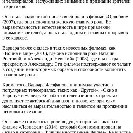
и телесериалов, заслуживших внимание и признание зрителей
и критиков.
Она стала знаменитой после своей роли в фильме «О,любви»
(2007), где она исполнила женскую главную роль. Ее
выразительность и естественность в игре привлекли
внимание зрителей, а роль стала одним из главных прорывов
в ее карьере.
Варвара также снялась в таких известных фильмах, как
«Война и мир» (2016), где она исполнила роль Наташи
Ростовой, и «Александр. Невский» (2008), где она сыграла
прекрасную Александру. Эти фильмы подтверждают ее талант
в создании неповторимых образов и способность воплотить
различные роли.
Кроме того, Варвара Феофанова принимала участие в
популярных телесериалах, таких как «Другой», «Окно в
Европу» и «След». Ее работа в телевизионных проектах
дополняет ее актёрский диапазон и позволяет зрителям
насладиться ее выразительностью и талантом на протяжении
нескольких сезонов.
Она также снималась в роли ведущего пристава актёра в
фильме «Левиафан» (2014), который был номинирован на
Оскар в категории «Лучший иностранный фильм». Ее участие