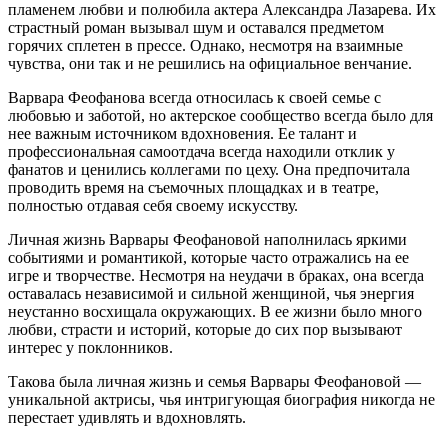
пламенем любви и полюбила актера Александра Лазарева. Их
страстный роман вызывал шум и оставался предметом
горячих сплетен в прессе. Однако, несмотря на взаимные
чувства, они так и не решились на официальное венчание.
Варвара Феофанова всегда относилась к своей семье с
любовью и заботой, но актерское сообщество всегда было для
нее важным источником вдохновения. Ее талант и
профессиональная самоотдача всегда находили отклик у
фанатов и ценились коллегами по цеху. Она предпочитала
проводить время на съемочных площадках и в театре,
полностью отдавая себя своему искусству.
Личная жизнь Варвары Феофановой наполнилась яркими
событиями и романтикой, которые часто отражались на ее
игре и творчестве. Несмотря на неудачи в браках, она всегда
оставалась независимой и сильной женщиной, чья энергия
неустанно восхищала окружающих. В ее жизни было много
любви, страсти и историй, которые до сих пор вызывают
интерес у поклонников.
Такова была личная жизнь и семья Варвары Феофановой —
уникальной актрисы, чья интригующая биография никогда не
перестает удивлять и вдохновлять.