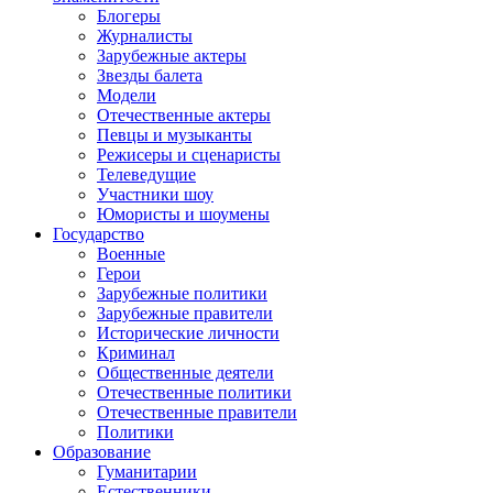
Блогеры
Журналисты
Зарубежные актеры
Звезды балета
Модели
Отечественные актеры
Певцы и музыканты
Режисеры и сценаристы
Телеведущие
Участники шоу
Юмористы и шоумены
Государство
Военные
Герои
Зарубежные политики
Зарубежные правители
Исторические личности
Криминал
Общественные деятели
Отечественные политики
Отечественные правители
Политики
Образование
Гуманитарии
Естественники