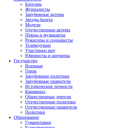
Блогеры
Журналисты
Зарубежные актеры
Звезды балета
Модели
Отечественные актеры
Певцы и музыканты
Режисеры и сценаристы
Телеведущие
Участники шоу
Юмористы и шоумены
Государство
Военные
Герои
Зарубежные политики
Зарубежные правители
Исторические личности
Криминал
Общественные деятели
Отечественные политики
Отечественные правители
Политики
Образование
Гуманитарии
Естественники