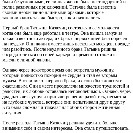
были безусловными, ее личная жизнь была нестандартной и
полна различных приключений. Татьяна была известна
своими необычайно длинными браками, которые
заканчивались так же быстро, как и начинались.
Первый брак Татьяны Казючиц состоялся в ее молодости,
когда она была еще работала в театре. Она вышла замуж за
также известного актера, их брак с первых дней был обречен
на неудачу. Они жили вместе лишь несколько месяцев, прежде
чем разойтись. После неудачного брака Татьяна решила
сосредоточиться на своей карьере и временно отложить
мысли о личной жизни.
Однако через некоторое время она встретила мужчину,
который полностью покорил ее сердце и стал ее вторым
мужем. В отличие от первого брака, их союз был долгим и
счастливым. Они вместе преодолели множество трудностей и
радостей, их любовь оставалась непоколебимой. Однако, через
двадцать лет супруги приняли решение разойтись, несмотря
на глубокие чувства, которые они испытывали друг к другу.
Это была сложная и тяжелая для обоих сторон жизненная
ситуация.
После развода Татьяна Казючиц решила уделить больше
внимания себе и своим интересам. Она стала путешествовать,