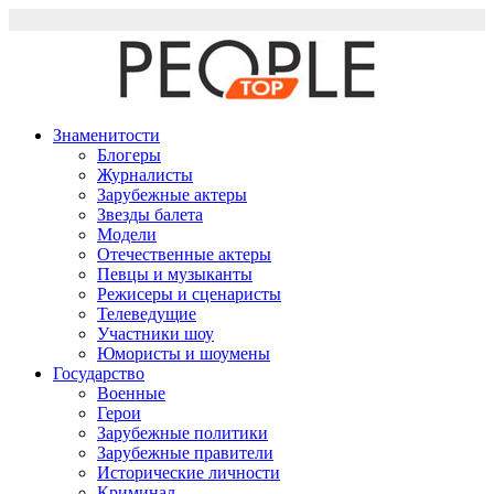
Перейти
к
содержимому
Знаменитости
Блогеры
Журналисты
Зарубежные актеры
Звезды балета
Модели
Отечественные актеры
Певцы и музыканты
Режисеры и сценаристы
Телеведущие
Участники шоу
Юмористы и шоумены
Государство
Военные
Герои
Зарубежные политики
Зарубежные правители
Исторические личности
Криминал