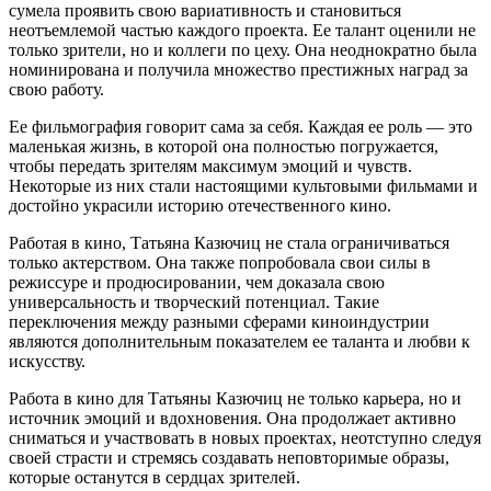
сумела проявить свою вариативность и становиться
неотъемлемой частью каждого проекта. Ее талант оценили не
только зрители, но и коллеги по цеху. Она неоднократно была
номинирована и получила множество престижных наград за
свою работу.
Ее фильмография говорит сама за себя. Каждая ее роль — это
маленькая жизнь, в которой она полностью погружается,
чтобы передать зрителям максимум эмоций и чувств.
Некоторые из них стали настоящими культовыми фильмами и
достойно украсили историю отечественного кино.
Работая в кино, Татьяна Казючиц не стала ограничиваться
только актерством. Она также попробовала свои силы в
режиссуре и продюсировании, чем доказала свою
универсальность и творческий потенциал. Такие
переключения между разными сферами киноиндустрии
являются дополнительным показателем ее таланта и любви к
искусству.
Работа в кино для Татьяны Казючиц не только карьера, но и
источник эмоций и вдохновения. Она продолжает активно
сниматься и участвовать в новых проектах, неотступно следуя
своей страсти и стремясь создавать неповторимые образы,
которые останутся в сердцах зрителей.