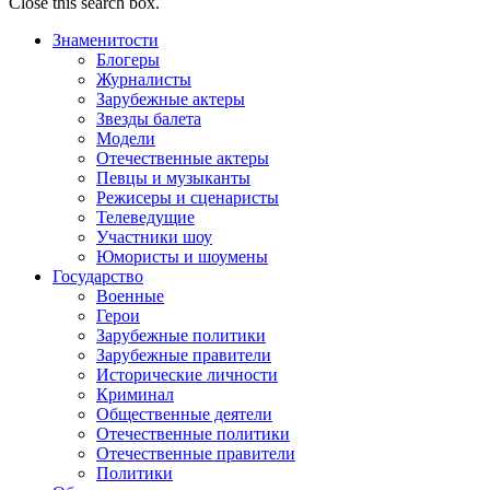
Close this search box.
Знаменитости
Блогеры
Журналисты
Зарубежные актеры
Звезды балета
Модели
Отечественные актеры
Певцы и музыканты
Режисеры и сценаристы
Телеведущие
Участники шоу
Юмористы и шоумены
Государство
Военные
Герои
Зарубежные политики
Зарубежные правители
Исторические личности
Криминал
Общественные деятели
Отечественные политики
Отечественные правители
Политики