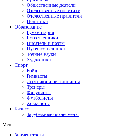
Общественные деятели
Отечественные политики
Отечественные правители
Политики
Образование
Гуманитарии
Естественники
Писатели и поэты
Путешественники
Точные науки
Художники
Спорт
Бойцы
Гимнасты
Лыжники и биатлонисты
Тренеры
Фигуристы
Футболисты
Хоккеисты
Бизнес
Зарубежные бизнесмены
Menu
Знаменитости