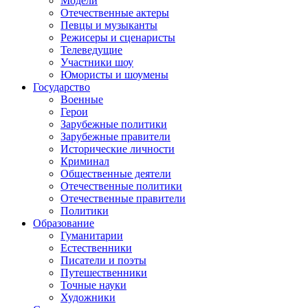
Модели
Отечественные актеры
Певцы и музыканты
Режисеры и сценаристы
Телеведущие
Участники шоу
Юмористы и шоумены
Государство
Военные
Герои
Зарубежные политики
Зарубежные правители
Исторические личности
Криминал
Общественные деятели
Отечественные политики
Отечественные правители
Политики
Образование
Гуманитарии
Естественники
Писатели и поэты
Путешественники
Точные науки
Художники