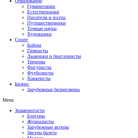
Образование
Гуманитарии
Естественники
Писатели и поэты
Путешественники
Точные науки
Художники
Спорт
Бойцы
Гимнасты
Лыжники и биатлонисты
Тренеры
Фигуристы
Футболисты
Хоккеисты
Бизнес
Зарубежные бизнесмены
Menu
Знаменитости
Блогеры
Журналисты
Зарубежные актеры
Звезды балета