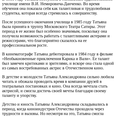
училище имени В.И. Немировича-Данченко. Во время
обучения она показала себя как талантливая и трудолюбивая
студентка, которая всегда стремилась к совершенству.
После успешного окончания училища в 1985 году Татьяна
была принята в труппу Московского Театра Сатиры. Этот
период в ее жизни был особенно значимым, поскольку она
получила возможность работать с талантливыми актерами и
режиссерами, что благоприятно сказалось на ее
профессиональном росте.
В кинематографе Татьяна дебютировала в 1984 году в фильме
«Необыкновенные приключения Карика и Вали». Ее талант
был замечен критиками и зрителями, и вскоре она стала одной
из самых востребованных актрис в Отечественном кино.
В детстве и молодости Татьяна Александровна сильно любила
читать и обожала проводить время в компании друзей в
театральных постановках и кино. Она всегда мечтала стать
актрисой, и смогла достичь своей мечты благодаря своему
таланту и упорству.
Детство и юность Татьяны Александровны складывались в
период, когда киноиндустрия Отечества проходила через
трудности и вызовы. Но несмотря на это, Татьяна смогла