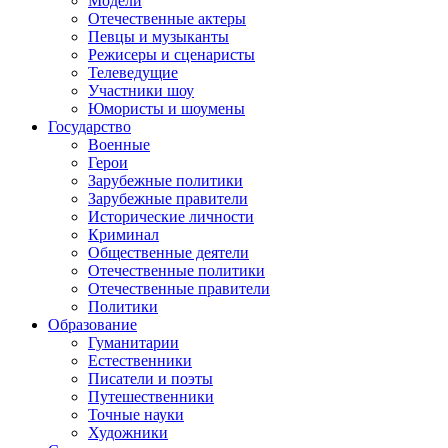
Модели
Отечественные актеры
Певцы и музыканты
Режисеры и сценаристы
Телеведущие
Участники шоу
Юмористы и шоумены
Государство
Военные
Герои
Зарубежные политики
Зарубежные правители
Исторические личности
Криминал
Общественные деятели
Отечественные политики
Отечественные правители
Политики
Образование
Гуманитарии
Естественники
Писатели и поэты
Путешественники
Точные науки
Художники