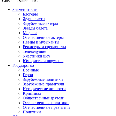
Close this search box.
Знаменитости
Блогеры
Журналисты
Зарубежные актеры
Звезды балета
Модели
Отечественные актеры
Певцы и музыканты
Режисеры и сценаристы
Телеведущие
Участники шоу
Юмористы и шоумены
Государство
Военные
Герои
Зарубежные политики
Зарубежные правители
Исторические личности
Криминал
Общественные деятели
Отечественные политики
Отечественные правители
Политики