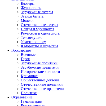
Блогеры
Журналисты
Зарубежные актеры
Звезды балета
Модели
Отечественные актеры
Певцы и музыканты
Режисеры и сценаристы
Телеведущие
Участники шоу
Юмористы и шоумены
Государство
Военные
Герои
Зарубежные политики
Зарубежные правители
Исторические личности
Криминал
Общественные деятели
Отечественные политики
Отечественные правители
Политики
Образование
Гуманитарии
Естественники