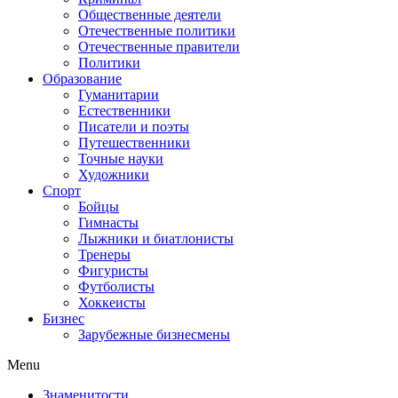
Общественные деятели
Отечественные политики
Отечественные правители
Политики
Образование
Гуманитарии
Естественники
Писатели и поэты
Путешественники
Точные науки
Художники
Спорт
Бойцы
Гимнасты
Лыжники и биатлонисты
Тренеры
Фигуристы
Футболисты
Хоккеисты
Бизнес
Зарубежные бизнесмены
Menu
Знаменитости