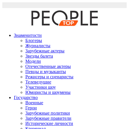
Перейти
к
содержимому
Знаменитости
Блогеры
Журналисты
Зарубежные актеры
Звезды балета
Модели
Отечественные актеры
Певцы и музыканты
Режисеры и сценаристы
Телеведущие
Участники шоу
Юмористы и шоумены
Государство
Военные
Герои
Зарубежные политики
Зарубежные правители
Исторические личности
Криминал