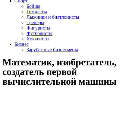
Спорт
Бойцы
Гимнасты
Лыжники и биатлонисты
Тренеры
Фигуристы
Футболисты
Хоккеисты
Бизнес
Зарубежные бизнесмены
Математик, изобретатель,
создатель первой
вычислительной машины