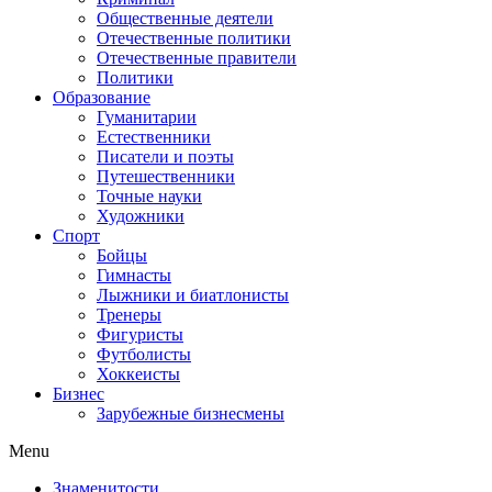
Общественные деятели
Отечественные политики
Отечественные правители
Политики
Образование
Гуманитарии
Естественники
Писатели и поэты
Путешественники
Точные науки
Художники
Спорт
Бойцы
Гимнасты
Лыжники и биатлонисты
Тренеры
Фигуристы
Футболисты
Хоккеисты
Бизнес
Зарубежные бизнесмены
Menu
Знаменитости