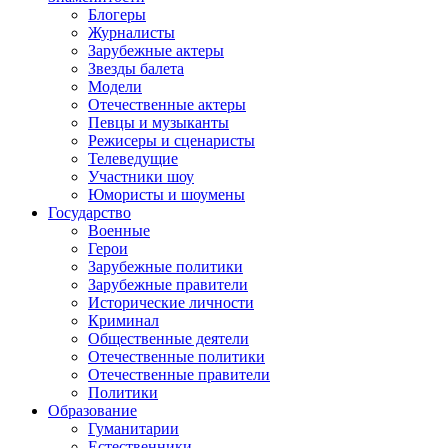
Блогеры
Журналисты
Зарубежные актеры
Звезды балета
Модели
Отечественные актеры
Певцы и музыканты
Режисеры и сценаристы
Телеведущие
Участники шоу
Юмористы и шоумены
Государство
Военные
Герои
Зарубежные политики
Зарубежные правители
Исторические личности
Криминал
Общественные деятели
Отечественные политики
Отечественные правители
Политики
Образование
Гуманитарии
Естественники