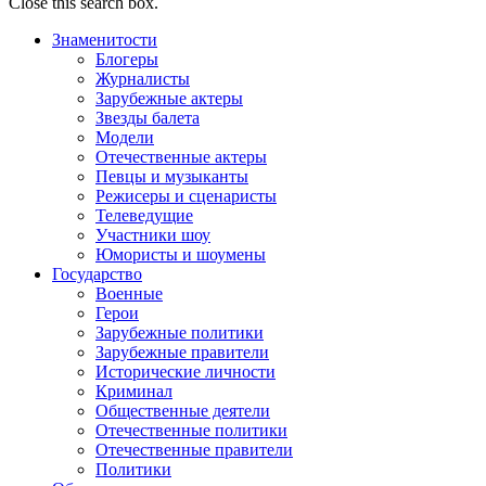
Close this search box.
Знаменитости
Блогеры
Журналисты
Зарубежные актеры
Звезды балета
Модели
Отечественные актеры
Певцы и музыканты
Режисеры и сценаристы
Телеведущие
Участники шоу
Юмористы и шоумены
Государство
Военные
Герои
Зарубежные политики
Зарубежные правители
Исторические личности
Криминал
Общественные деятели
Отечественные политики
Отечественные правители
Политики