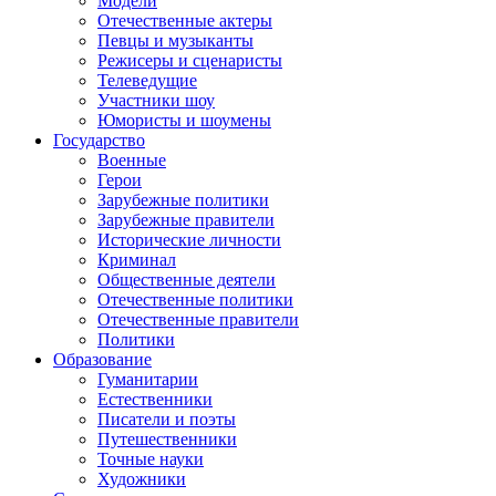
Модели
Отечественные актеры
Певцы и музыканты
Режисеры и сценаристы
Телеведущие
Участники шоу
Юмористы и шоумены
Государство
Военные
Герои
Зарубежные политики
Зарубежные правители
Исторические личности
Криминал
Общественные деятели
Отечественные политики
Отечественные правители
Политики
Образование
Гуманитарии
Естественники
Писатели и поэты
Путешественники
Точные науки
Художники