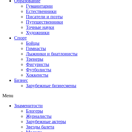
Образование
Гуманитарии
Естественники
Писатели и поэты
Путешественники
Точные науки
Художники
Спорт
Бойцы
Гимнасты
Лыжники и биатлонисты
Тренеры
Фигуристы
Футболисты
Хоккеисты
Бизнес
Зарубежные бизнесмены
Menu
Знаменитости
Блогеры
Журналисты
Зарубежные актеры
Звезды балета