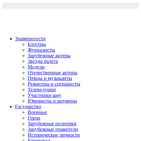
Перейти
к
содержимому
Знаменитости
Блогеры
Журналисты
Зарубежные актеры
Звезды балета
Модели
Отечественные актеры
Певцы и музыканты
Режисеры и сценаристы
Телеведущие
Участники шоу
Юмористы и шоумены
Государство
Военные
Герои
Зарубежные политики
Зарубежные правители
Исторические личности
Криминал