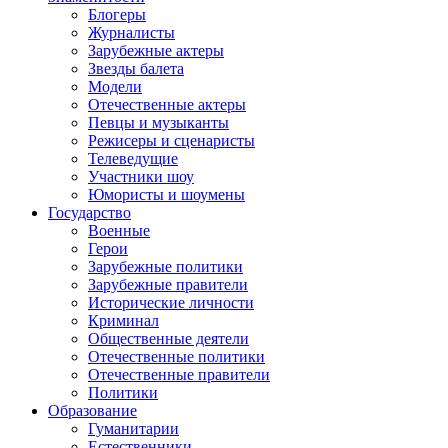
Блогеры
Журналисты
Зарубежные актеры
Звезды балета
Модели
Отечественные актеры
Певцы и музыканты
Режисеры и сценаристы
Телеведущие
Участники шоу
Юмористы и шоумены
Государство
Военные
Герои
Зарубежные политики
Зарубежные правители
Исторические личности
Криминал
Общественные деятели
Отечественные политики
Отечественные правители
Политики
Образование
Гуманитарии
Естественники