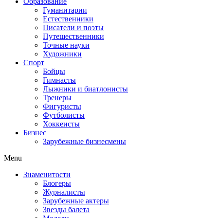
Образование
Гуманитарии
Естественники
Писатели и поэты
Путешественники
Точные науки
Художники
Спорт
Бойцы
Гимнасты
Лыжники и биатлонисты
Тренеры
Фигуристы
Футболисты
Хоккеисты
Бизнес
Зарубежные бизнесмены
Menu
Знаменитости
Блогеры
Журналисты
Зарубежные актеры
Звезды балета