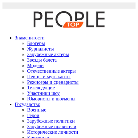
Перейти
к
содержимому
Знаменитости
Блогеры
Журналисты
Зарубежные актеры
Звезды балета
Модели
Отечественные актеры
Певцы и музыканты
Режисеры и сценаристы
Телеведущие
Участники шоу
Юмористы и шоумены
Государство
Военные
Герои
Зарубежные политики
Зарубежные правители
Исторические личности
Криминал