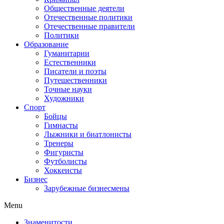
Общественные деятели
Отечественные политики
Отечественные правители
Политики
Образование
Гуманитарии
Естественники
Писатели и поэты
Путешественники
Точные науки
Художники
Спорт
Бойцы
Гимнасты
Лыжники и биатлонисты
Тренеры
Фигуристы
Футболисты
Хоккеисты
Бизнес
Зарубежные бизнесмены
Menu
Знаменитости