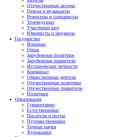
Модели
Отечественные актеры
Певцы и музыканты
Режисеры и сценаристы
Телеведущие
Участники шоу
Юмористы и шоумены
Государство
Военные
Герои
Зарубежные политики
Зарубежные правители
Исторические личности
Криминал
Общественные деятели
Отечественные политики
Отечественные правители
Политики
Образование
Гуманитарии
Естественники
Писатели и поэты
Путешественники
Точные науки
Художники