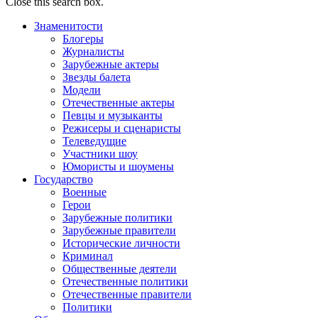
Close this search box.
Знаменитости
Блогеры
Журналисты
Зарубежные актеры
Звезды балета
Модели
Отечественные актеры
Певцы и музыканты
Режисеры и сценаристы
Телеведущие
Участники шоу
Юмористы и шоумены
Государство
Военные
Герои
Зарубежные политики
Зарубежные правители
Исторические личности
Криминал
Общественные деятели
Отечественные политики
Отечественные правители
Политики