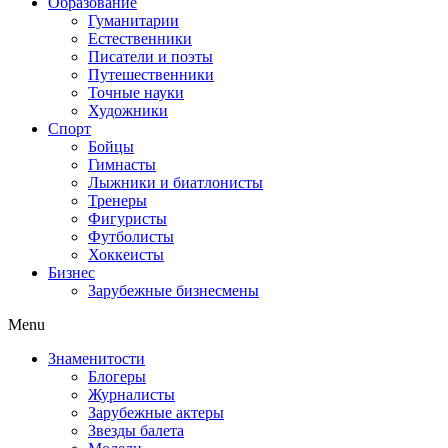
Образование
Гуманитарии
Естественники
Писатели и поэты
Путешественники
Точные науки
Художники
Спорт
Бойцы
Гимнасты
Лыжники и биатлонисты
Тренеры
Фигуристы
Футболисты
Хоккеисты
Бизнес
Зарубежные бизнесмены
Menu
Знаменитости
Блогеры
Журналисты
Зарубежные актеры
Звезды балета