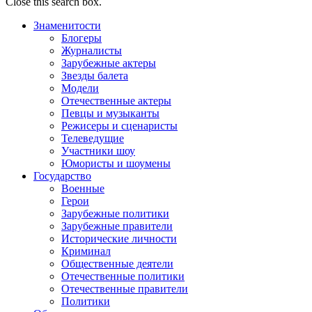
Close this search box.
Знаменитости
Блогеры
Журналисты
Зарубежные актеры
Звезды балета
Модели
Отечественные актеры
Певцы и музыканты
Режисеры и сценаристы
Телеведущие
Участники шоу
Юмористы и шоумены
Государство
Военные
Герои
Зарубежные политики
Зарубежные правители
Исторические личности
Криминал
Общественные деятели
Отечественные политики
Отечественные правители
Политики