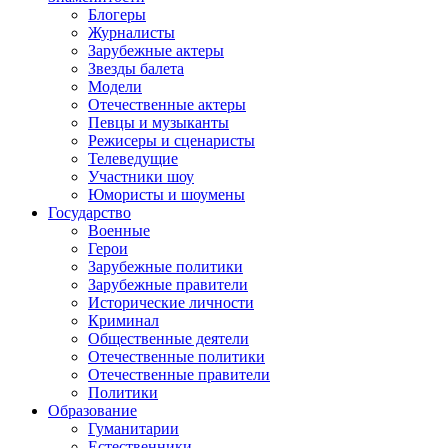
Блогеры
Журналисты
Зарубежные актеры
Звезды балета
Модели
Отечественные актеры
Певцы и музыканты
Режисеры и сценаристы
Телеведущие
Участники шоу
Юмористы и шоумены
Государство
Военные
Герои
Зарубежные политики
Зарубежные правители
Исторические личности
Криминал
Общественные деятели
Отечественные политики
Отечественные правители
Политики
Образование
Гуманитарии
Естественники