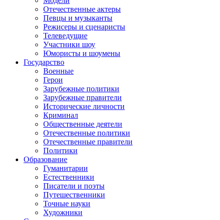
Модели
Отечественные актеры
Певцы и музыканты
Режисеры и сценаристы
Телеведущие
Участники шоу
Юмористы и шоумены
Государство
Военные
Герои
Зарубежные политики
Зарубежные правители
Исторические личности
Криминал
Общественные деятели
Отечественные политики
Отечественные правители
Политики
Образование
Гуманитарии
Естественники
Писатели и поэты
Путешественники
Точные науки
Художники