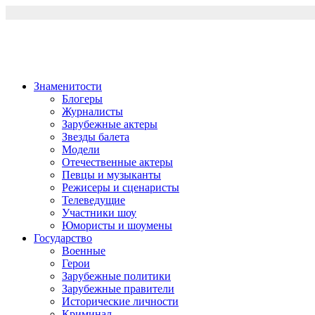
Перейти
к
содержимому
Знаменитости
Блогеры
Журналисты
Зарубежные актеры
Звезды балета
Модели
Отечественные актеры
Певцы и музыканты
Режисеры и сценаристы
Телеведущие
Участники шоу
Юмористы и шоумены
Государство
Военные
Герои
Зарубежные политики
Зарубежные правители
Исторические личности
Криминал