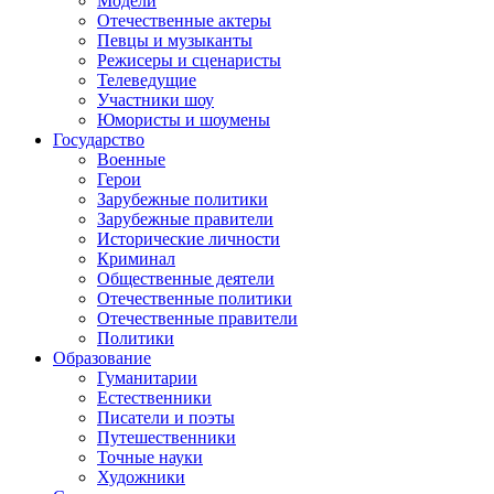
Модели
Отечественные актеры
Певцы и музыканты
Режисеры и сценаристы
Телеведущие
Участники шоу
Юмористы и шоумены
Государство
Военные
Герои
Зарубежные политики
Зарубежные правители
Исторические личности
Криминал
Общественные деятели
Отечественные политики
Отечественные правители
Политики
Образование
Гуманитарии
Естественники
Писатели и поэты
Путешественники
Точные науки
Художники