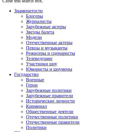
Close this search box.
Знаменитости
Блогеры
Журналисты
Зарубежные актеры
Звезды балета
Модели
Отечественные актеры
Певцы и музыканты
Режисеры и сценаристы
Телеведущие
Участники шоу
Юмористы и шоумены
Государство
Военные
Герои
Зарубежные политики
Зарубежные правители
Исторические личности
Криминал
Общественные деятели
Отечественные политики
Отечественные правители
Политики