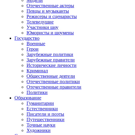
Модели
Отечественные актеры
Певцы и музыканты
Режисеры и сценаристы
Телеведущие
Участники шоу
Юмористы и шоумены
Государство
Военные
Герои
Зарубежные политики
Зарубежные правители
Исторические личности
Криминал
Общественные деятели
Отечественные политики
Отечественные правители
Политики
Образование
Гуманитарии
Естественники
Писатели и поэты
Путешественники
Точные науки
Художники