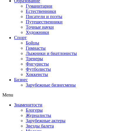
Образование
Гуманитарии
Естественники
Писатели и поэты
Путешественники
Точные науки
Художники
Спорт
Бойцы
Гимнасты
Лыжники и биатлонисты
Тренеры
Фигуристы
Футболисты
Хоккеисты
Бизнес
Зарубежные бизнесмены
Menu
Знаменитости
Блогеры
Журналисты
Зарубежные актеры
Звезды балета