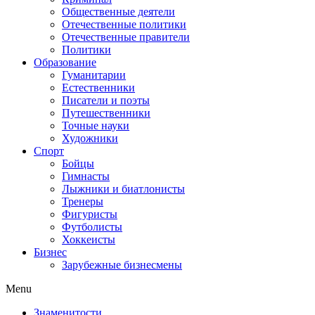
Общественные деятели
Отечественные политики
Отечественные правители
Политики
Образование
Гуманитарии
Естественники
Писатели и поэты
Путешественники
Точные науки
Художники
Спорт
Бойцы
Гимнасты
Лыжники и биатлонисты
Тренеры
Фигуристы
Футболисты
Хоккеисты
Бизнес
Зарубежные бизнесмены
Menu
Знаменитости