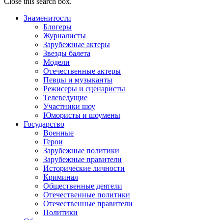
Close this search box.
Знаменитости
Блогеры
Журналисты
Зарубежные актеры
Звезды балета
Модели
Отечественные актеры
Певцы и музыканты
Режисеры и сценаристы
Телеведущие
Участники шоу
Юмористы и шоумены
Государство
Военные
Герои
Зарубежные политики
Зарубежные правители
Исторические личности
Криминал
Общественные деятели
Отечественные политики
Отечественные правители
Политики