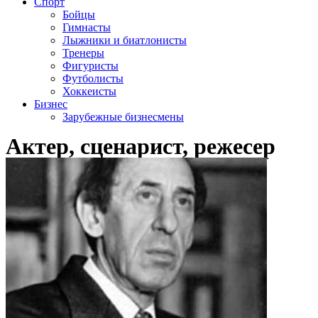
Спорт
Бойцы
Гимнасты
Лыжники и биатлонисты
Тренеры
Фигуристы
Футболисты
Хоккеисты
Бизнес
Зарубежные бизнесмены
Актер, сценарист, режесер