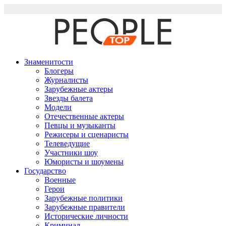
Перейти
к
содержимому
Знаменитости
Блогеры
Журналисты
Зарубежные актеры
Звезды балета
Модели
Отечественные актеры
Певцы и музыканты
Режисеры и сценаристы
Телеведущие
Участники шоу
Юмористы и шоумены
Государство
Военные
Герои
Зарубежные политики
Зарубежные правители
Исторические личности
Криминал