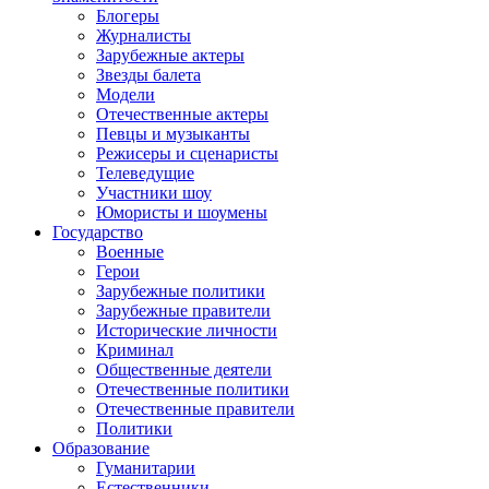
Блогеры
Журналисты
Зарубежные актеры
Звезды балета
Модели
Отечественные актеры
Певцы и музыканты
Режисеры и сценаристы
Телеведущие
Участники шоу
Юмористы и шоумены
Государство
Военные
Герои
Зарубежные политики
Зарубежные правители
Исторические личности
Криминал
Общественные деятели
Отечественные политики
Отечественные правители
Политики
Образование
Гуманитарии
Естественники