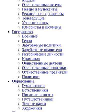
Модели
Отечественные актеры
Певцы и музыканты
Режисеры и сценаристы
Телеведущие
Участники шоу
Юмористы и шоумены
Государство
Военные
Герои
Зарубежные политики
Зарубежные правители
Исторические личности
Криминал
Общественные деятели
Отечественные политики
Отечественные правители
Политики
Образование
Гуманитарии
Естественники
Писатели и поэты
Путешественники
Точные науки
Художники