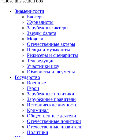
Close this search box.
Знаменитости
Блогеры
Журналисты
Зарубежные актеры
Звезды балета
Модели
Отечественные актеры
Певцы и музыканты
Режисеры и сценаристы
Телеведущие
Участники шоу
Юмористы и шоумены
Государство
Военные
Герои
Зарубежные политики
Зарубежные правители
Исторические личности
Криминал
Общественные деятели
Отечественные политики
Отечественные правители
Политики