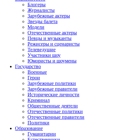
Блогеры
Журналисты
Зарубежные актеры
Звезды балета
Модели
Отечественные актеры
Певцы и музыканты
Режисеры и сценаристы
Телеведущие
Участники шоу
Юмористы и шоумены
Государство
Военные
Герои
Зарубежные политики
Зарубежные правители
Исторические личности
Криминал
Общественные деятели
Отечественные политики
Отечественные правители
Политики
Образование
Гуманитарии
Естественники