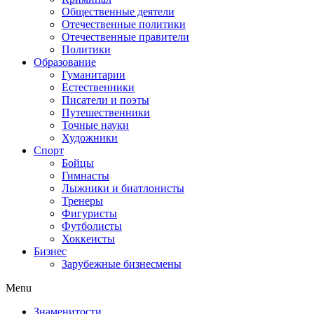
Общественные деятели
Отечественные политики
Отечественные правители
Политики
Образование
Гуманитарии
Естественники
Писатели и поэты
Путешественники
Точные науки
Художники
Спорт
Бойцы
Гимнасты
Лыжники и биатлонисты
Тренеры
Фигуристы
Футболисты
Хоккеисты
Бизнес
Зарубежные бизнесмены
Menu
Знаменитости