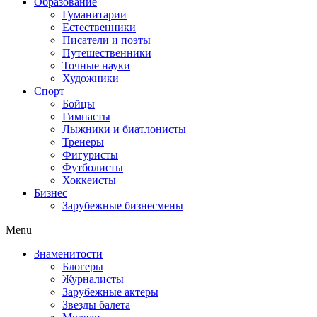
Образование
Гуманитарии
Естественники
Писатели и поэты
Путешественники
Точные науки
Художники
Спорт
Бойцы
Гимнасты
Лыжники и биатлонисты
Тренеры
Фигуристы
Футболисты
Хоккеисты
Бизнес
Зарубежные бизнесмены
Menu
Знаменитости
Блогеры
Журналисты
Зарубежные актеры
Звезды балета