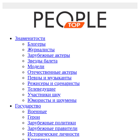
Перейти
к
содержимому
Знаменитости
Блогеры
Журналисты
Зарубежные актеры
Звезды балета
Модели
Отечественные актеры
Певцы и музыканты
Режисеры и сценаристы
Телеведущие
Участники шоу
Юмористы и шоумены
Государство
Военные
Герои
Зарубежные политики
Зарубежные правители
Исторические личности
Криминал