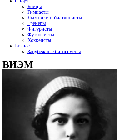
Спорт
Бойцы
Гимнасты
Лыжники и биатлонисты
Тренеры
Фигуристы
Футболисты
Хоккеисты
Бизнес
Зарубежные бизнесмены
ВИЭМ