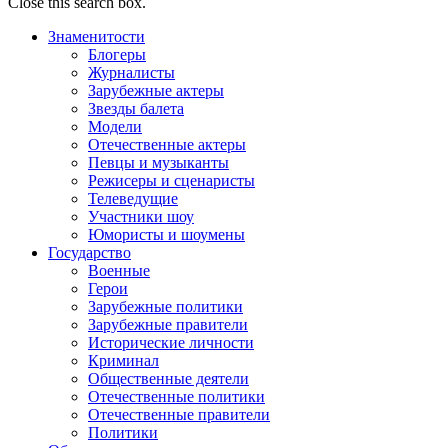
Close this search box.
Знаменитости
Блогеры
Журналисты
Зарубежные актеры
Звезды балета
Модели
Отечественные актеры
Певцы и музыканты
Режисеры и сценаристы
Телеведущие
Участники шоу
Юмористы и шоумены
Государство
Военные
Герои
Зарубежные политики
Зарубежные правители
Исторические личности
Криминал
Общественные деятели
Отечественные политики
Отечественные правители
Политики