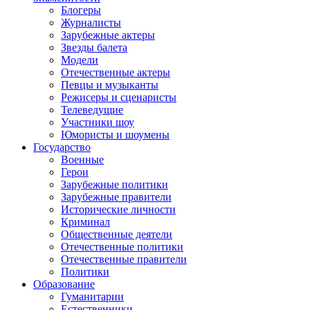
Блогеры
Журналисты
Зарубежные актеры
Звезды балета
Модели
Отечественные актеры
Певцы и музыканты
Режисеры и сценаристы
Телеведущие
Участники шоу
Юмористы и шоумены
Государство
Военные
Герои
Зарубежные политики
Зарубежные правители
Исторические личности
Криминал
Общественные деятели
Отечественные политики
Отечественные правители
Политики
Образование
Гуманитарии
Естественники