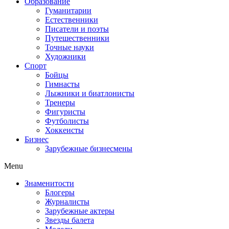
Образование
Гуманитарии
Естественники
Писатели и поэты
Путешественники
Точные науки
Художники
Спорт
Бойцы
Гимнасты
Лыжники и биатлонисты
Тренеры
Фигуристы
Футболисты
Хоккеисты
Бизнес
Зарубежные бизнесмены
Menu
Знаменитости
Блогеры
Журналисты
Зарубежные актеры
Звезды балета