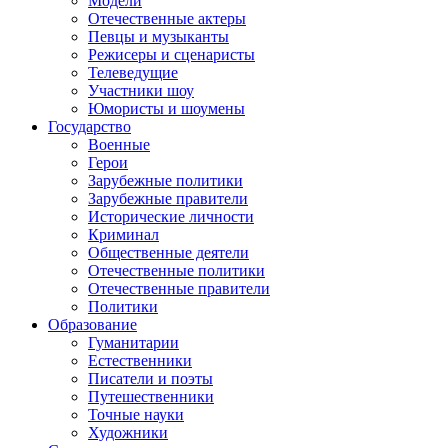
Модели
Отечественные актеры
Певцы и музыканты
Режисеры и сценаристы
Телеведущие
Участники шоу
Юмористы и шоумены
Государство
Военные
Герои
Зарубежные политики
Зарубежные правители
Исторические личности
Криминал
Общественные деятели
Отечественные политики
Отечественные правители
Политики
Образование
Гуманитарии
Естественники
Писатели и поэты
Путешественники
Точные науки
Художники