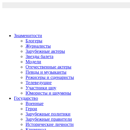
Перейти
к
содержимому
Знаменитости
Блогеры
Журналисты
Зарубежные актеры
Звезды балета
Модели
Отечественные актеры
Певцы и музыканты
Режисеры и сценаристы
Телеведущие
Участники шоу
Юмористы и шоумены
Государство
Военные
Герои
Зарубежные политики
Зарубежные правители
Исторические личности
Криминал