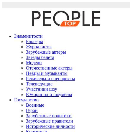
Перейти
к
содержимому
Знаменитости
Блогеры
Журналисты
Зарубежные актеры
Звезды балета
Модели
Отечественные актеры
Певцы и музыканты
Режисеры и сценаристы
Телеведущие
Участники шоу
Юмористы и шоумены
Государство
Военные
Герои
Зарубежные политики
Зарубежные правители
Исторические личности
Криминал