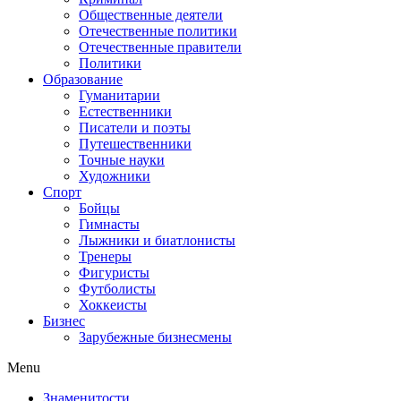
Общественные деятели
Отечественные политики
Отечественные правители
Политики
Образование
Гуманитарии
Естественники
Писатели и поэты
Путешественники
Точные науки
Художники
Спорт
Бойцы
Гимнасты
Лыжники и биатлонисты
Тренеры
Фигуристы
Футболисты
Хоккеисты
Бизнес
Зарубежные бизнесмены
Menu
Знаменитости