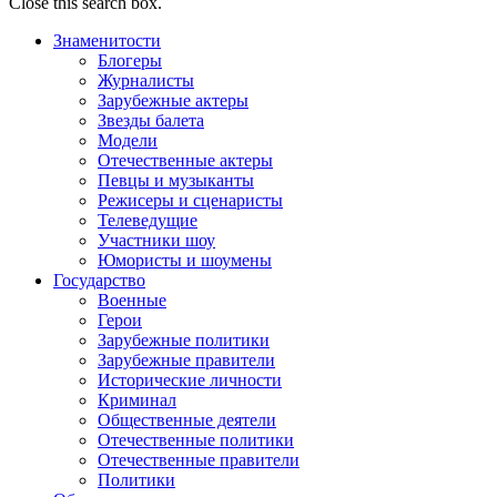
Close this search box.
Знаменитости
Блогеры
Журналисты
Зарубежные актеры
Звезды балета
Модели
Отечественные актеры
Певцы и музыканты
Режисеры и сценаристы
Телеведущие
Участники шоу
Юмористы и шоумены
Государство
Военные
Герои
Зарубежные политики
Зарубежные правители
Исторические личности
Криминал
Общественные деятели
Отечественные политики
Отечественные правители
Политики