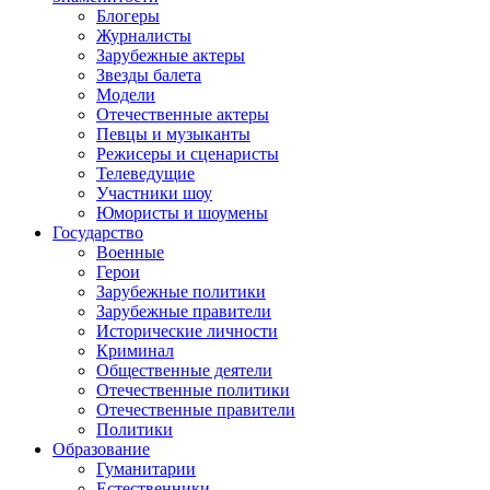
Блогеры
Журналисты
Зарубежные актеры
Звезды балета
Модели
Отечественные актеры
Певцы и музыканты
Режисеры и сценаристы
Телеведущие
Участники шоу
Юмористы и шоумены
Государство
Военные
Герои
Зарубежные политики
Зарубежные правители
Исторические личности
Криминал
Общественные деятели
Отечественные политики
Отечественные правители
Политики
Образование
Гуманитарии
Естественники