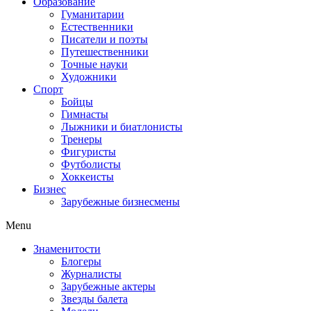
Образование
Гуманитарии
Естественники
Писатели и поэты
Путешественники
Точные науки
Художники
Спорт
Бойцы
Гимнасты
Лыжники и биатлонисты
Тренеры
Фигуристы
Футболисты
Хоккеисты
Бизнес
Зарубежные бизнесмены
Menu
Знаменитости
Блогеры
Журналисты
Зарубежные актеры
Звезды балета