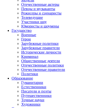
Модели
Отечественные актеры
Певцы и музыканты
Режисеры и сценаристы
Телеведущие
Участники шоу
Юмористы и шоумены
Государство
Военные
Герои
Зарубежные политики
Зарубежные правители
Исторические личности
Криминал
Общественные деятели
Отечественные политики
Отечественные правители
Политики
Образование
Гуманитарии
Естественники
Писатели и поэты
Путешественники
Точные науки
Художники