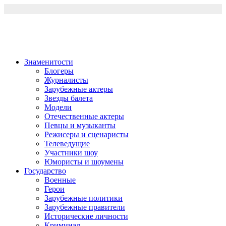
Перейти
к
содержимому
Знаменитости
Блогеры
Журналисты
Зарубежные актеры
Звезды балета
Модели
Отечественные актеры
Певцы и музыканты
Режисеры и сценаристы
Телеведущие
Участники шоу
Юмористы и шоумены
Государство
Военные
Герои
Зарубежные политики
Зарубежные правители
Исторические личности
Криминал