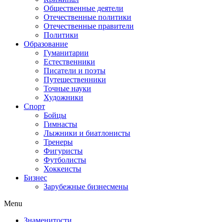
Общественные деятели
Отечественные политики
Отечественные правители
Политики
Образование
Гуманитарии
Естественники
Писатели и поэты
Путешественники
Точные науки
Художники
Спорт
Бойцы
Гимнасты
Лыжники и биатлонисты
Тренеры
Фигуристы
Футболисты
Хоккеисты
Бизнес
Зарубежные бизнесмены
Menu
Знаменитости