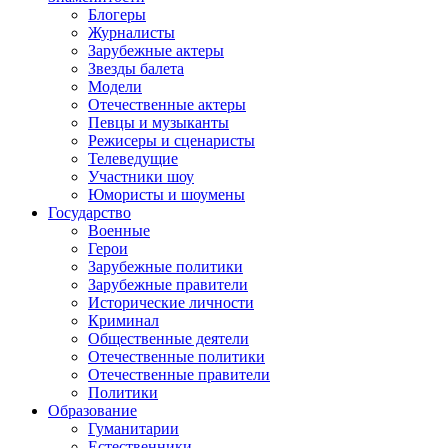
Блогеры
Журналисты
Зарубежные актеры
Звезды балета
Модели
Отечественные актеры
Певцы и музыканты
Режисеры и сценаристы
Телеведущие
Участники шоу
Юмористы и шоумены
Государство
Военные
Герои
Зарубежные политики
Зарубежные правители
Исторические личности
Криминал
Общественные деятели
Отечественные политики
Отечественные правители
Политики
Образование
Гуманитарии
Естественники