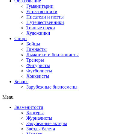
Образование
Гуманитарии
Естественники
Писатели и поэты
Путешественники
Точные науки
Художники
Спорт
Бойцы
Гимнасты
Лыжники и биатлонисты
Тренеры
Фигуристы
Футболисты
Хоккеисты
Бизнес
Зарубежные бизнесмены
Menu
Знаменитости
Блогеры
Журналисты
Зарубежные актеры
Звезды балета