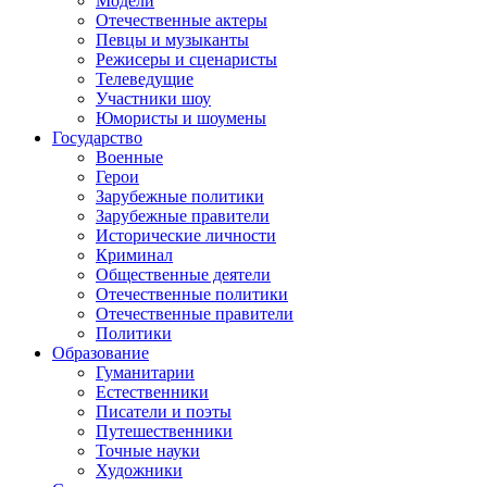
Модели
Отечественные актеры
Певцы и музыканты
Режисеры и сценаристы
Телеведущие
Участники шоу
Юмористы и шоумены
Государство
Военные
Герои
Зарубежные политики
Зарубежные правители
Исторические личности
Криминал
Общественные деятели
Отечественные политики
Отечественные правители
Политики
Образование
Гуманитарии
Естественники
Писатели и поэты
Путешественники
Точные науки
Художники