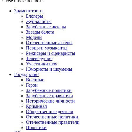
Close this search box.
Знаменитости
Блогеры
Журналисты
Зарубежные актеры
Звезды балета
Модели
Отечественные актеры
Певцы и музыканты
Режисеры и сценаристы
Телеведущие
Участники шоу
Юмористы и шоумены
Государство
Военные
Герои
Зарубежные политики
Зарубежные правители
Исторические личности
Криминал
Общественные деятели
Отечественные политики
Отечественные правители
Политики