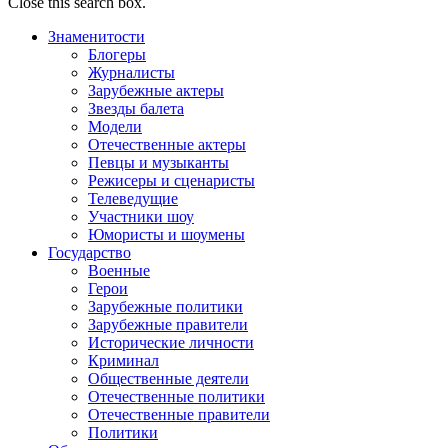
Close this search box.
Знаменитости
Блогеры
Журналисты
Зарубежные актеры
Звезды балета
Модели
Отечественные актеры
Певцы и музыканты
Режисеры и сценаристы
Телеведущие
Участники шоу
Юмористы и шоумены
Государство
Военные
Герои
Зарубежные политики
Зарубежные правители
Исторические личности
Криминал
Общественные деятели
Отечественные политики
Отечественные правители
Политики