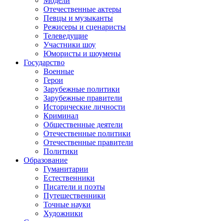
Модели
Отечественные актеры
Певцы и музыканты
Режисеры и сценаристы
Телеведущие
Участники шоу
Юмористы и шоумены
Государство
Военные
Герои
Зарубежные политики
Зарубежные правители
Исторические личности
Криминал
Общественные деятели
Отечественные политики
Отечественные правители
Политики
Образование
Гуманитарии
Естественники
Писатели и поэты
Путешественники
Точные науки
Художники