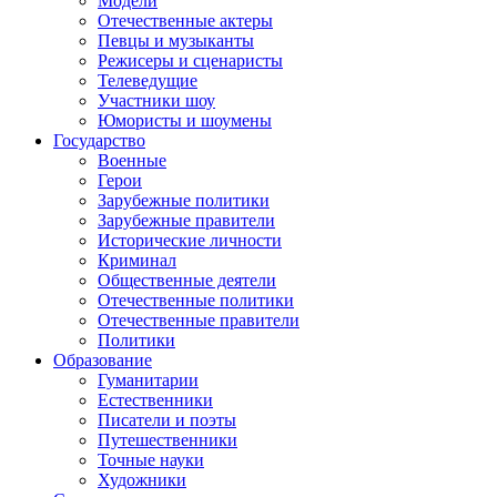
Модели
Отечественные актеры
Певцы и музыканты
Режисеры и сценаристы
Телеведущие
Участники шоу
Юмористы и шоумены
Государство
Военные
Герои
Зарубежные политики
Зарубежные правители
Исторические личности
Криминал
Общественные деятели
Отечественные политики
Отечественные правители
Политики
Образование
Гуманитарии
Естественники
Писатели и поэты
Путешественники
Точные науки
Художники