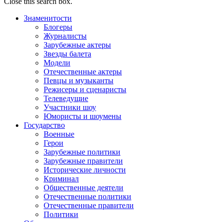
Close this search box.
Знаменитости
Блогеры
Журналисты
Зарубежные актеры
Звезды балета
Модели
Отечественные актеры
Певцы и музыканты
Режисеры и сценаристы
Телеведущие
Участники шоу
Юмористы и шоумены
Государство
Военные
Герои
Зарубежные политики
Зарубежные правители
Исторические личности
Криминал
Общественные деятели
Отечественные политики
Отечественные правители
Политики