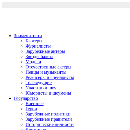
Перейти
к
содержимому
Знаменитости
Блогеры
Журналисты
Зарубежные актеры
Звезды балета
Модели
Отечественные актеры
Певцы и музыканты
Режисеры и сценаристы
Телеведущие
Участники шоу
Юмористы и шоумены
Государство
Военные
Герои
Зарубежные политики
Зарубежные правители
Исторические личности
Криминал