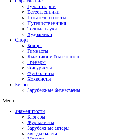
Образование
Гуманитарии
Естественники
Писатели и поэты
Путешественники
Точные науки
Художники
Спорт
Бойцы
Гимнасты
Лыжники и биатлонисты
Тренеры
Фигуристы
Футболисты
Хоккеисты
Бизнес
Зарубежные бизнесмены
Menu
Знаменитости
Блогеры
Журналисты
Зарубежные актеры
Звезды балета