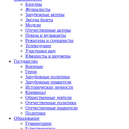
Блогеры
Журналисты
Зарубежные актеры
Звезды балета
Модели
Отечественные актеры
Певцы и музыканты
Режисеры и сценаристы
Телеведущие
Участники шоу
Юмористы и шоумены
Государство
Военные
Герои
Зарубежные политики
Зарубежные правители
Исторические личности
Криминал
Общественные деятели
Отечественные политики
Отечественные правители
Политики
Образование
Гуманитарии
Естественники