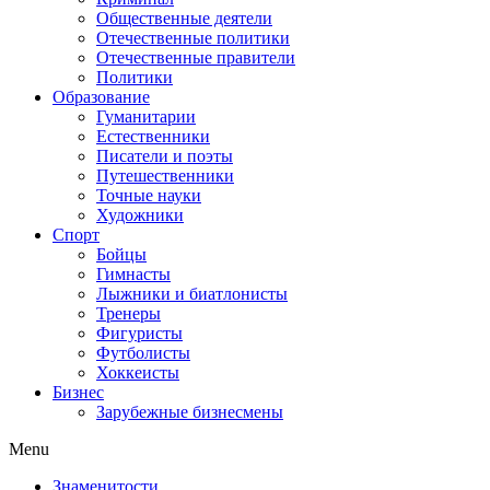
Общественные деятели
Отечественные политики
Отечественные правители
Политики
Образование
Гуманитарии
Естественники
Писатели и поэты
Путешественники
Точные науки
Художники
Спорт
Бойцы
Гимнасты
Лыжники и биатлонисты
Тренеры
Фигуристы
Футболисты
Хоккеисты
Бизнес
Зарубежные бизнесмены
Menu
Знаменитости