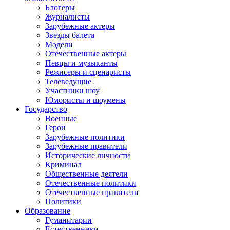
Блогеры
Журналисты
Зарубежные актеры
Звезды балета
Модели
Отечественные актеры
Певцы и музыканты
Режисеры и сценаристы
Телеведущие
Участники шоу
Юмористы и шоумены
Государство
Военные
Герои
Зарубежные политики
Зарубежные правители
Исторические личности
Криминал
Общественные деятели
Отечественные политики
Отечественные правители
Политики
Образование
Гуманитарии
Естественники