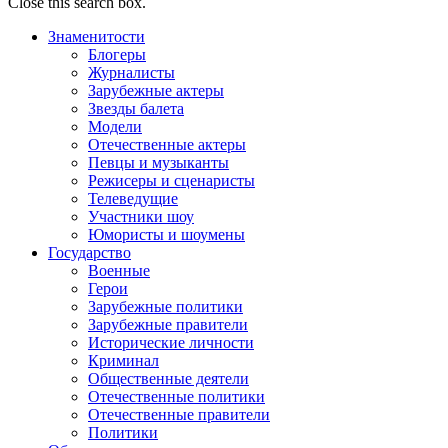
Close this search box.
Знаменитости
Блогеры
Журналисты
Зарубежные актеры
Звезды балета
Модели
Отечественные актеры
Певцы и музыканты
Режисеры и сценаристы
Телеведущие
Участники шоу
Юмористы и шоумены
Государство
Военные
Герои
Зарубежные политики
Зарубежные правители
Исторические личности
Криминал
Общественные деятели
Отечественные политики
Отечественные правители
Политики