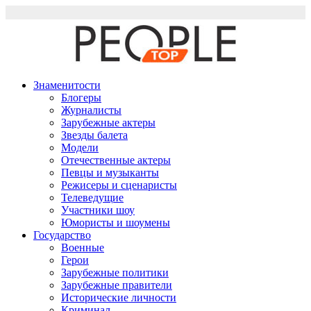
Перейти
к
содержимому
Знаменитости
Блогеры
Журналисты
Зарубежные актеры
Звезды балета
Модели
Отечественные актеры
Певцы и музыканты
Режисеры и сценаристы
Телеведущие
Участники шоу
Юмористы и шоумены
Государство
Военные
Герои
Зарубежные политики
Зарубежные правители
Исторические личности
Криминал