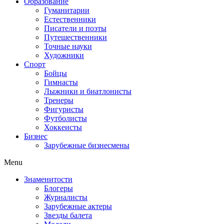
Образование
Гуманитарии
Естественники
Писатели и поэты
Путешественники
Точные науки
Художники
Спорт
Бойцы
Гимнасты
Лыжники и биатлонисты
Тренеры
Фигуристы
Футболисты
Хоккеисты
Бизнес
Зарубежные бизнесмены
Menu
Знаменитости
Блогеры
Журналисты
Зарубежные актеры
Звезды балета