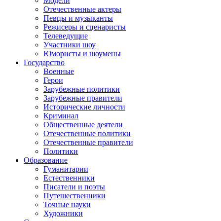
Модели
Отечественные актеры
Певцы и музыканты
Режисеры и сценаристы
Телеведущие
Участники шоу
Юмористы и шоумены
Государство
Военные
Герои
Зарубежные политики
Зарубежные правители
Исторические личности
Криминал
Общественные деятели
Отечественные политики
Отечественные правители
Политики
Образование
Гуманитарии
Естественники
Писатели и поэты
Путешественники
Точные науки
Художники