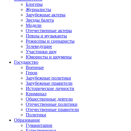
Блогеры
Журналисты
Зарубежные актеры
Звезды балета
Модели
Отечественные актеры
Певцы и музыканты
Режисеры и сценаристы
Телеведущие
Участники шоу
Юмористы и шоумены
Государство
Военные
Герои
Зарубежные политики
Зарубежные правители
Исторические личности
Криминал
Общественные деятели
Отечественные политики
Отечественные правители
Политики
Образование
Гуманитарии
Естественники