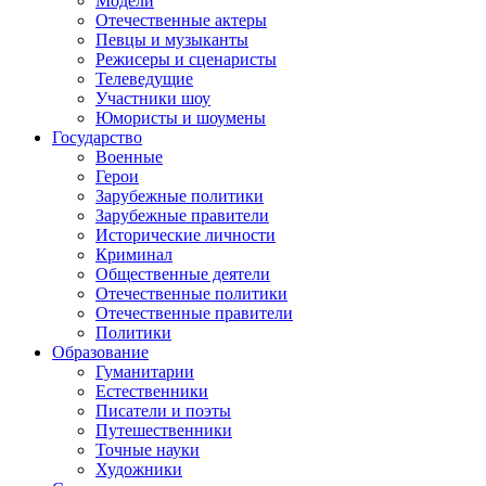
Модели
Отечественные актеры
Певцы и музыканты
Режисеры и сценаристы
Телеведущие
Участники шоу
Юмористы и шоумены
Государство
Военные
Герои
Зарубежные политики
Зарубежные правители
Исторические личности
Криминал
Общественные деятели
Отечественные политики
Отечественные правители
Политики
Образование
Гуманитарии
Естественники
Писатели и поэты
Путешественники
Точные науки
Художники