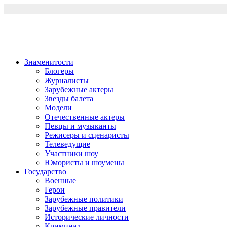
Перейти
к
содержимому
Знаменитости
Блогеры
Журналисты
Зарубежные актеры
Звезды балета
Модели
Отечественные актеры
Певцы и музыканты
Режисеры и сценаристы
Телеведущие
Участники шоу
Юмористы и шоумены
Государство
Военные
Герои
Зарубежные политики
Зарубежные правители
Исторические личности
Криминал