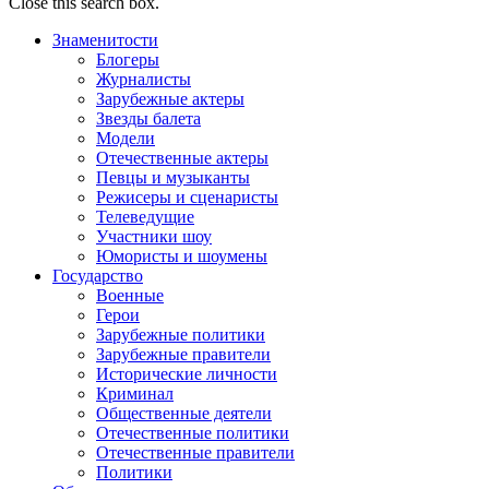
Close this search box.
Знаменитости
Блогеры
Журналисты
Зарубежные актеры
Звезды балета
Модели
Отечественные актеры
Певцы и музыканты
Режисеры и сценаристы
Телеведущие
Участники шоу
Юмористы и шоумены
Государство
Военные
Герои
Зарубежные политики
Зарубежные правители
Исторические личности
Криминал
Общественные деятели
Отечественные политики
Отечественные правители
Политики