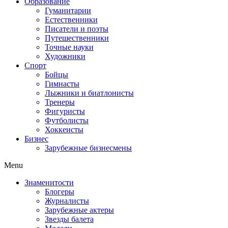
Образование
Гуманитарии
Естественники
Писатели и поэты
Путешественники
Точные науки
Художники
Спорт
Бойцы
Гимнасты
Лыжники и биатлонисты
Тренеры
Фигуристы
Футболисты
Хоккеисты
Бизнес
Зарубежные бизнесмены
Menu
Знаменитости
Блогеры
Журналисты
Зарубежные актеры
Звезды балета