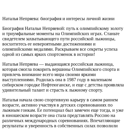
Наталья Непряева: биография и интересы личной жизни
Биография Натальи Непряевой: путь к олимпийскому золоту
и триумфальные моменты на Олимпийских играх. Станьте
свидетелем захватывающего пути российской лыжницы,
восхититесь ее невероятными достижениями и
олимпийскими медалями. Раскрываем все секреты успеха
одной из самых ярких спортсменок в истории!
Наталья Непряева — выдающаяся российская лыжница,
которая смогла покорить вершины Олимпийского спорта и
привлечь внимание всего мира своими яркими
выступлениями. Родилась она в 1987 году в маленьком
сибирском городке Нефтеюганске, и еще с детства проявляла
удивительный талант и страсть к лыжному спорту.
Наталья начала свою спортивную карьеру в самом раннем
возрасте, активно участвуя в детских соревнованиях по
лыжным гонкам. Ее потенциал был замечен еще тогда, и уже
в юношеском возрасте она стала представлять Россию на
различных международных соревнованиях. Впечатляющие
результаты и уверенность в собственных силах позволили