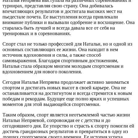
Наталья Непряева выступала на различных соревнованиях и
турнирах, представляя свою страну. Она добивалась
впечатляющих результатов и достигала высоких мест на
пьедестале почета. Ее выступления всегда привлекали
внимание публики и вызывали одобрение и восхищение. Она
старалась быть лучшей и всегда давала все от себя на
тренировках и в соревнованиях.
Спорт стал не только профессией для Натальи, но и одной из
основных составляющих ее жизни. Она находит в нем
источник вдохновения и силы, а также способ
самовыражения. Благодаря спортивным достижениям,
Наталья стала образцом многим молодым спортсменам и
вдохновением для нового поколения.
Сегодня Наталья Непряева продолжает активно заниматься
спортом и достигать новых высот в своей карьере. Она не
останавливается на достигнутом и всегда стремится к новым
победам и рекордам. Будущее еще полно ярких и успешных
моментов для этой выдающейся спортсменки.
Таким образом, спорт является неотъемлемой частью жизни
Натальи Непряевой, сопровождая ее с детства и до
сегодняшнего дня. Ее упорство и страсть к спорту помогли ей
достичь грандиозных результатов и превратиться в одну из
лучших спортсменок своего времени. Ее история успеха