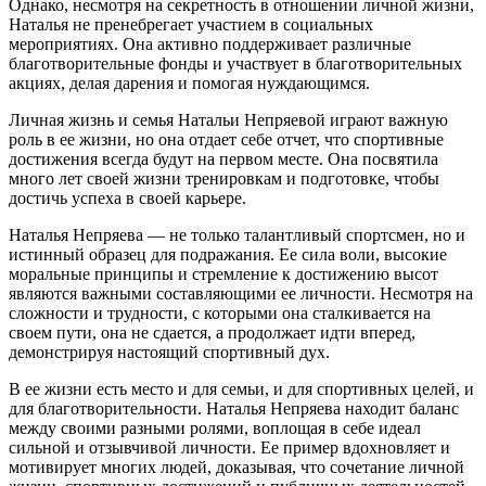
Однако, несмотря на секретность в отношении личной жизни,
Наталья не пренебрегает участием в социальных
мероприятиях. Она активно поддерживает различные
благотворительные фонды и участвует в благотворительных
акциях, делая дарения и помогая нуждающимся.
Личная жизнь и семья Натальи Непряевой играют важную
роль в ее жизни, но она отдает себе отчет, что спортивные
достижения всегда будут на первом месте. Она посвятила
много лет своей жизни тренировкам и подготовке, чтобы
достичь успеха в своей карьере.
Наталья Непряева — не только талантливый спортсмен, но и
истинный образец для подражания. Ее сила воли, высокие
моральные принципы и стремление к достижению высот
являются важными составляющими ее личности. Несмотря на
сложности и трудности, с которыми она сталкивается на
своем пути, она не сдается, а продолжает идти вперед,
демонстрируя настоящий спортивный дух.
В ее жизни есть место и для семьи, и для спортивных целей, и
для благотворительности. Наталья Непряева находит баланс
между своими разными ролями, воплощая в себе идеал
сильной и отзывчивой личности. Ее пример вдохновляет и
мотивирует многих людей, доказывая, что сочетание личной