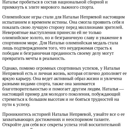
Наталье пробиться в состав национальной сборной и
примкнуть к элите мирового лыжного спорта.
Олимпийские игры стали для Натальи Непряевой настоящим
испытанием и временем истины. Она смогла проявить себя и
показать свою лучшую сторону перед миллионами зрителей.
Невероятные выступления принесли ей не только
олимпийское золото, но и безграничную славу и уважение в
спортивном мире. Для Натальи олимпийская медаль стала
лишь подтверждением того, что неудержимая страсть к
победам и безграничная преданность своему делу могут
превратить мечты в реальность.
Однако, помимо огромных спортивных успехов, у Натальи
Непряевой есть и личная жизнь, которая отлично дополняет ее
яркую карьеру. Она ведет активный образ жизни и увлечена
разными видами спорта, также она занимается
благотворительностью и помогает другим людям. Наталья —
настоящий пример для молодого поколения, побуждающий
стремиться к большим высотам и не бояться трудностей на
пути к успеху.
Проникнитесь историей Натальи Непряевой, узнайте все о ее
захватывающих достижениях и неоспоримом таланте.
Откройте для себя все секреты успеха этой восхитительной