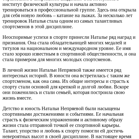
институт физической культуры и начала активно
тренироваться в профессиональной группе. Здесь она открыла
для себя новую любовь – катание на лыжах. За несколько лет
тренировок Наталья стала одним из самых талантливых
спортсменов в этой дисциплине.
Неоспоримые успехи в спорте принесли Наталье ряд наград и
признания. Она стала обладательницей многих медалей и
титулов на национальном и международном уровне. Ее имя
стало хорошо известным в спортивной общественности, и она
стала примером для многих молодых спортсменов.
В личной жизни Натальи Непряевой также имеется ряд
интересных историй. В юности она встретилась с таким же
спортсменом, как она сама. Их общие интересы и страсть к
спорту стали основой для крепкой и долгой любви. Вскоре
они поженились и стали семьей, которая построила свою
жизнь вместе.
Детство и юность Натальи Непряевой были насыщены
спортивными достижениями и событиями. Ее начальная
страсть к физическим упражнениям и активному образу
жизни стала отправной точкой ее спортивной карьеры.
Талант, упорство и любовь к спорту помогли ей достичь
невероятных высот в своей дисциплине. В настоящее время