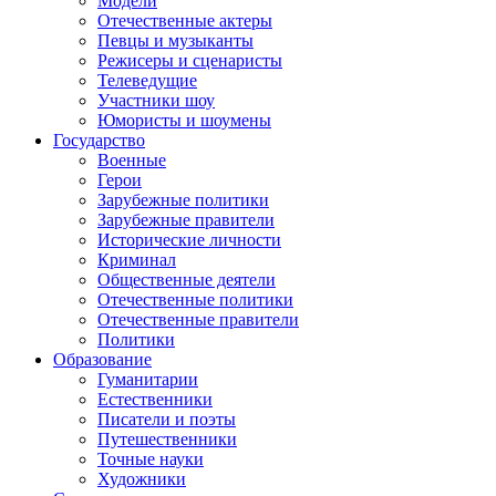
Модели
Отечественные актеры
Певцы и музыканты
Режисеры и сценаристы
Телеведущие
Участники шоу
Юмористы и шоумены
Государство
Военные
Герои
Зарубежные политики
Зарубежные правители
Исторические личности
Криминал
Общественные деятели
Отечественные политики
Отечественные правители
Политики
Образование
Гуманитарии
Естественники
Писатели и поэты
Путешественники
Точные науки
Художники