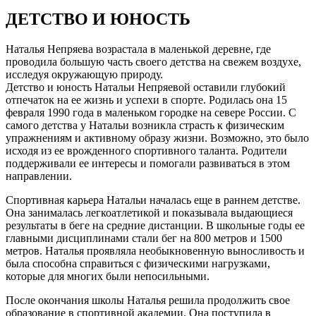
ДЕТСТВО И ЮНОСТЬ
Наталья Непряева возрастала в маленькой деревне, где
проводила большую часть своего детства на свежем воздухе,
исследуя окружающую природу.
Детство и юность Натальи Непряевой оставили глубокий
отпечаток на ее жизнь и успехи в спорте. Родилась она 15
февраля 1990 года в маленьком городке на севере России. С
самого детства у Натальи возникла страсть к физическим
упражнениям и активному образу жизни. Возможно, это было
исходя из ее врожденного спортивного таланта. Родители
поддерживали ее интересы и помогали развиваться в этом
направлении.
Спортивная карьера Натальи началась еще в раннем детстве.
Она занималась легкоатлетикой и показывала выдающиеся
результаты в беге на средние дистанции. В школьные годы ее
главными дисциплинами стали бег на 800 метров и 1500
метров. Наталья проявляла необыкновенную выносливость и
была способна справиться с физическими нагрузками,
которые для многих были непосильными.
После окончания школы Наталья решила продолжить свое
образование в спортивной академии. Она поступила в