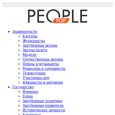
Перейти
к
содержимому
Знаменитости
Блогеры
Журналисты
Зарубежные актеры
Звезды балета
Модели
Отечественные актеры
Певцы и музыканты
Режисеры и сценаристы
Телеведущие
Участники шоу
Юмористы и шоумены
Государство
Военные
Герои
Зарубежные политики
Зарубежные правители
Исторические личности
Криминал