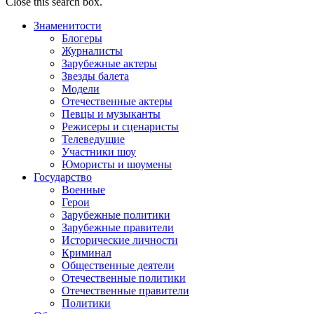
Close this search box.
Знаменитости
Блогеры
Журналисты
Зарубежные актеры
Звезды балета
Модели
Отечественные актеры
Певцы и музыканты
Режисеры и сценаристы
Телеведущие
Участники шоу
Юмористы и шоумены
Государство
Военные
Герои
Зарубежные политики
Зарубежные правители
Исторические личности
Криминал
Общественные деятели
Отечественные политики
Отечественные правители
Политики