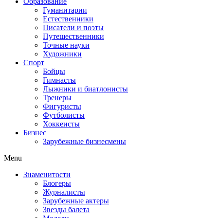
Образование
Гуманитарии
Естественники
Писатели и поэты
Путешественники
Точные науки
Художники
Спорт
Бойцы
Гимнасты
Лыжники и биатлонисты
Тренеры
Фигуристы
Футболисты
Хоккеисты
Бизнес
Зарубежные бизнесмены
Menu
Знаменитости
Блогеры
Журналисты
Зарубежные актеры
Звезды балета