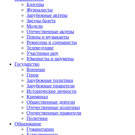
Блогеры
Журналисты
Зарубежные актеры
Звезды балета
Модели
Отечественные актеры
Певцы и музыканты
Режисеры и сценаристы
Телеведущие
Участники шоу
Юмористы и шоумены
Государство
Военные
Герои
Зарубежные политики
Зарубежные правители
Исторические личности
Криминал
Общественные деятели
Отечественные политики
Отечественные правители
Политики
Образование
Гуманитарии
Естественники