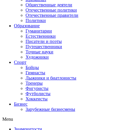
Общественные деятели
Отечественные политики
Отечественные правители
Политики
Образование
Гуманитарии
Естественники
Писатели и поэты
Путешественники
Точные науки
Художники
Спорт
Бойцы
Гимнасты
Лыжники и биатлонисты
Тренеры
Фигуристы
Футболисты
Хоккеисты
Бизнес
Зарубежные бизнесмены
Menu
Знаменитости