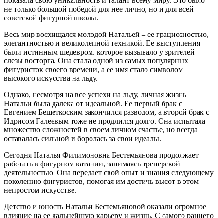
показала свою уникальность и талант всему миру. Это было
не только большой победой для нее лично, но и для всей
советской фигурной школы.
Весь мир восхищался молодой Натальей – ее грациозностью,
элегантностью и великолепной техникой. Ее выступления
были истинным шедевром, которое вызывало у зрителей
слезы восторга. Она стала одной из самых популярных
фигуристок своего времени, а ее имя стало символом
высокого искусства на льду.
Однако, несмотря на все успехи на льду, личная жизнь
Натальи была далека от идеальной. Ее первый брак с
Евгением Бешеткоским закончился разводом, а второй брак с
Идрисом Галеевым тоже не продлился долго. Она испытала
множество сложностей в своем личном счастье, но всегда
оставалась сильной и боролась за свои идеалы.
Сегодня Наталья Филимоновна Бестемьянова продолжает
работать в фигурном катании, занимаясь тренерской
деятельностью. Она передает свой опыт и знания следующему
поколению фигуристов, помогая им достичь высот в этом
непростом искусстве.
Детство и юность Натальи Бестемьяновой оказали огромное
влияние на ее дальнейшую карьеру и жизнь. С самого раннего