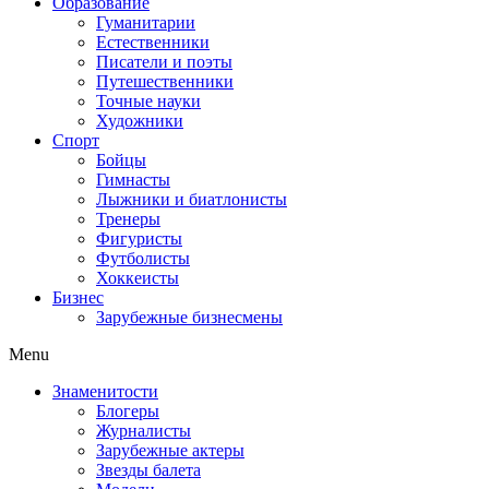
Образование
Гуманитарии
Естественники
Писатели и поэты
Путешественники
Точные науки
Художники
Спорт
Бойцы
Гимнасты
Лыжники и биатлонисты
Тренеры
Фигуристы
Футболисты
Хоккеисты
Бизнес
Зарубежные бизнесмены
Menu
Знаменитости
Блогеры
Журналисты
Зарубежные актеры
Звезды балета