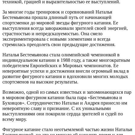
техникой, грацией и выразительностью ее выступлений.
За многие годы тренировок и соревнований Наталья
Бестемьянова прошла длинный путь от начинающей
спортсменки до мировой звезды фигурного катания. Ее
выступления всегда завораживали зрителей своей энергией,
страстностью и непредсказуемостью. Она смело
экспериментировала с новыми элементами и всегда
стремилась преодолеть свои предыдущие достижения.
Наталья Бестемьянова стала олимпийской чемпионкой в
индивидуальном катании в 1988 году, а также многократным
победителем Европейских и Мировых чемпионатов. Ее
невероятные успехи и достижения внесли огромный вклад в
развитие фигурного катания и вдохновили многих молодых
спортсменов на высокие результаты.
Возможно, одной из самых известных и запоминающихся пар
в мировом фигурном катании была пара «Бестемьянова и
Буховцов». Сотрудничество Натальи и Андрея принесло им
невероятную славу и признание. С их уникальными
выступлениями они покорили сердца зрителей и судей по
всему миру.
Фигурное катание стало неотъемлемой частью жизни Натальи
Бестемьяновой, но это не мешало ей находить время и для