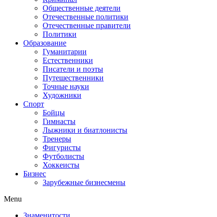
Общественные деятели
Отечественные политики
Отечественные правители
Политики
Образование
Гуманитарии
Естественники
Писатели и поэты
Путешественники
Точные науки
Художники
Спорт
Бойцы
Гимнасты
Лыжники и биатлонисты
Тренеры
Фигуристы
Футболисты
Хоккеисты
Бизнес
Зарубежные бизнесмены
Menu
Знаменитости