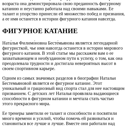
возраста она демонстрировала свою преданность фигурному
катанию и неустанно работала над своими навыками. Ее
талант и упорство принесли ей множество побед и признания,
а ее имя останется в истории фигурного катания навсегда.
ФИГУРНОЕ КАТАНИЕ
Ната́лья Филимо́новна Бесте́мьянова является легендарной
фигуристкой, чье имя навсегда останется в истории мирового
фигурного катания. В этой статье мы расскажем вам о ее
захватывающем и необузданном пути к успеху, о том, как она
преодолевала трудности и достигала невероятных высот в
своем спортивном карьере.
Одним из самых значимых разделов в биографии Натальи
Бестемьяновой является ее фигурное катание. Этот
уникальный и грациозный вид спорта стал для нее настоящим
призванием. С детских лет Наталья проявляла выдающиеся
способности в фигурном катании и мечтала стать частью
этого прекрасного мира.
Ее тренеры заметили ее талант и способности и посвятили
много времени и усилий, чтобы помочь ей развиваться и
становиться все лучше и лучше. Вместе они работали над