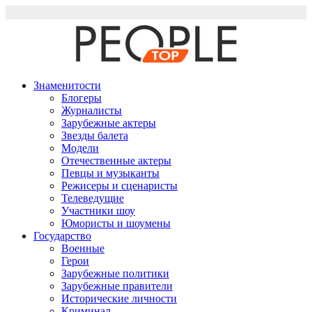
Перейти
к
содержимому
Знаменитости
Блогеры
Журналисты
Зарубежные актеры
Звезды балета
Модели
Отечественные актеры
Певцы и музыканты
Режисеры и сценаристы
Телеведущие
Участники шоу
Юмористы и шоумены
Государство
Военные
Герои
Зарубежные политики
Зарубежные правители
Исторические личности
Криминал