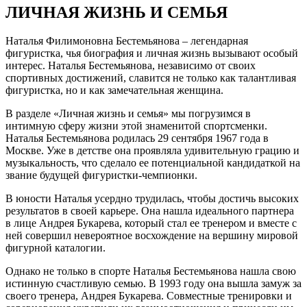
ЛИЧНАЯ ЖИЗНЬ И СЕМЬЯ
Наталья Филимоновна Бестемьянова – легендарная
фигуристка, чья биография и личная жизнь вызывают особый
интерес. Наталья Бестемьянова, независимо от своих
спортивных достижений, славится не только как талантливая
фигуристка, но и как замечательная женщина.
В разделе «Личная жизнь и семья» мы погрузимся в
интимную сферу жизни этой знаменитой спортсменки.
Наталья Бестемьянова родилась 29 сентября 1967 года в
Москве. Уже в детстве она проявляла удивительную грацию и
музыкальность, что сделало ее потенциальной кандидаткой на
звание будущей фигуристки-чемпионки.
В юности Наталья усердно трудилась, чтобы достичь высоких
результатов в своей карьере. Она нашла идеального партнера
в лице Андрея Букарева, который стал ее тренером и вместе с
ней совершил невероятное восхождение на вершину мировой
фигурной каталогии.
Однако не только в спорте Наталья Бестемьянова нашла свою
истинную счастливую семью. В 1993 году она вышла замуж за
своего тренера, Андрея Букарева. Совместные тренировки и