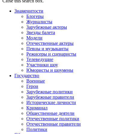
Close this search box.
Знаменитости
Блогеры
Журналисты
Зарубежные актеры
Звезды балета
Модели
Отечественные актеры
Певцы и музыканты
Режисеры и сценаристы
Телеведущие
Участники шоу
Юмористы и шоумены
Государство
Военные
Герои
Зарубежные политики
Зарубежные правители
Исторические личности
Криминал
Общественные деятели
Отечественные политики
Отечественные правители
Политики