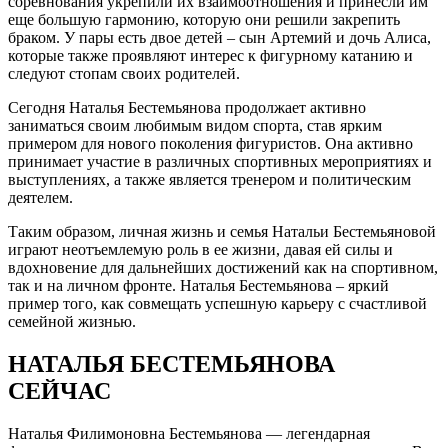
соревнования укрепили их взаимоотношения и принесли им
еще большую гармонию, которую они решили закрепить
браком. У пары есть двое детей – сын Артемий и дочь Алиса,
которые также проявляют интерес к фигурному катанию и
следуют стопам своих родителей.
Сегодня Наталья Бестемьянова продолжает активно
заниматься своим любимым видом спорта, став ярким
примером для нового поколения фигуристов. Она активно
принимает участие в различных спортивных мероприятиях и
выступлениях, а также является тренером и политическим
деятелем.
Таким образом, личная жизнь и семья Натальи Бестемьяновой
играют неотъемлемую роль в ее жизни, давая ей силы и
вдохновение для дальнейших достижений как на спортивном,
так и на личном фронте. Наталья Бестемьянова – яркий
пример того, как совмещать успешную карьеру с счастливой
семейной жизнью.
НАТАЛЬЯ БЕСТЕМЬЯНОВА
СЕЙЧАС
Наталья Филимоновна Бестемьянова — легендарная