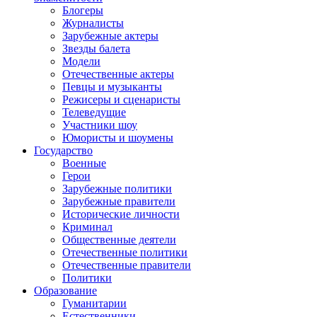
Блогеры
Журналисты
Зарубежные актеры
Звезды балета
Модели
Отечественные актеры
Певцы и музыканты
Режисеры и сценаристы
Телеведущие
Участники шоу
Юмористы и шоумены
Государство
Военные
Герои
Зарубежные политики
Зарубежные правители
Исторические личности
Криминал
Общественные деятели
Отечественные политики
Отечественные правители
Политики
Образование
Гуманитарии
Естественники