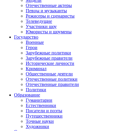
Модели
Отечественные актеры
Певцы и музыканты
Режисеры и сценаристы
Телеведущие
Участники шоу
Юмористы и шоумены
Государство
Военные
Герои
Зарубежные политики
Зарубежные правители
Исторические личности
Криминал
Общественные деятели
Отечественные политики
Отечественные правители
Политики
Образование
Гуманитарии
Естественники
Писатели и поэты
Путешественники
Точные науки
Художники