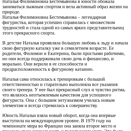
Наталья Филимоновна Бестемьянова в юности обожала
заниматься лыжным спортом и вела активный образ жизни на
природе.
Наталья Филимоновна Бестемьянова – легендарная
фигуристка, которая успешно справилась с множеством
трудностей и стала одной из самых ярких представительниц
этого прекрасного спорта.
В детстве Наталья проявляла большую любовь к льду и начала
свою фигурную каталку уже в семилетнем возрасте. Ее
родители, Филимон и Екатерина, были простыми рабочими,
но они всегда поддерживали свою дочь и финансово, и
морально. Они верили в ее способности и
предрасположенность к фигурному катанию.
Наталья сама относилась к тренировкам с большой
ответственностью и старательно выполняла все указания
своего тренера. У нее был прекрасный слух и чувство ритма,
что являлось неотъемлемым качеством для успешного
фигуриста. Она с большим энтузиазмом училась новым
элементам и всегда стремилась к совершенству.
Юность Натальи взяла новый оборот, когда она впервые
выступила на международном уровне. В 1979 году на
чемпионате мира во Франции она заняла второе место и