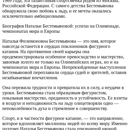
1969 года, эта талантливая спортсменка родом из Москвы,
Российской Федерации. С самого детства Бестемьянова
обнаружила свою любовь к льду, и ее мечты оказались
исключительно амбициозными.
Биография Натальи Бестемьяновой: успехи на Олимпиаде,
чемпионатах мира и Европы
Наталья Филимоновна Бестемьянова — это имя, которое
навсегда останется в сердцах поклонников фигурного
катания. На протяжении своей карьеры она
продемонстрировала особенное превосходство и мастерство,
завоевав золото не только на Олимпийских играх, но и на
чемпионатах мира и Европы. Непревзойденные выступления
Бестемьяновой переплавили сердца судей и зрителей, оставив
незабываемые впечатления.
Она пережила трудности и превратила их в силу, а неудачи в
уроки. Бестемьянова стала образцовым фигуристом,
показывая мастерство, преданность и устойчивость. Ее взлеты
в воздухе и неподвижность на льду олицетворяли одно —
непоколебимость духа и стремление к совершенству.
Спорт, и в частности фигурное катание, — это направление,
которое вдохновляет миллионы людей по всему миру. Именно
поэтому Наталья Бестемьянова стала признанной иконой