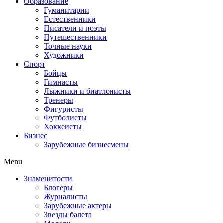
Образование
Гуманитарии
Естественники
Писатели и поэты
Путешественники
Точные науки
Художники
Спорт
Бойцы
Гимнасты
Лыжники и биатлонисты
Тренеры
Фигуристы
Футболисты
Хоккеисты
Бизнес
Зарубежные бизнесмены
Menu
Знаменитости
Блогеры
Журналисты
Зарубежные актеры
Звезды балета