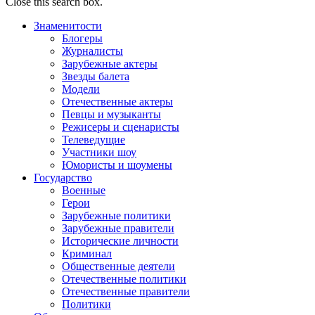
Close this search box.
Знаменитости
Блогеры
Журналисты
Зарубежные актеры
Звезды балета
Модели
Отечественные актеры
Певцы и музыканты
Режисеры и сценаристы
Телеведущие
Участники шоу
Юмористы и шоумены
Государство
Военные
Герои
Зарубежные политики
Зарубежные правители
Исторические личности
Криминал
Общественные деятели
Отечественные политики
Отечественные правители
Политики