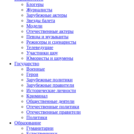
Блогеры
Журналисты
Зарубежные актеры
Звезды балета
Модели
Отечественные актеры
Певцы и музыканты
Режисеры и сценаристы
Телеведущие
Участники шоу
Юмористы и шоумены
Государство
Военные
Герои
Зарубежные политики
Зарубежные правители
Исторические личности
Криминал
Общественные деятели
Отечественные политики
Отечественные правители
Политики
Образование
Гуманитарии
Естественники