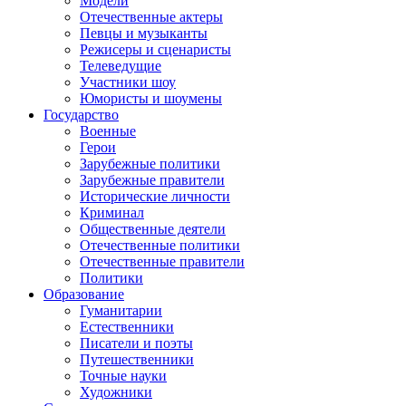
Модели
Отечественные актеры
Певцы и музыканты
Режисеры и сценаристы
Телеведущие
Участники шоу
Юмористы и шоумены
Государство
Военные
Герои
Зарубежные политики
Зарубежные правители
Исторические личности
Криминал
Общественные деятели
Отечественные политики
Отечественные правители
Политики
Образование
Гуманитарии
Естественники
Писатели и поэты
Путешественники
Точные науки
Художники