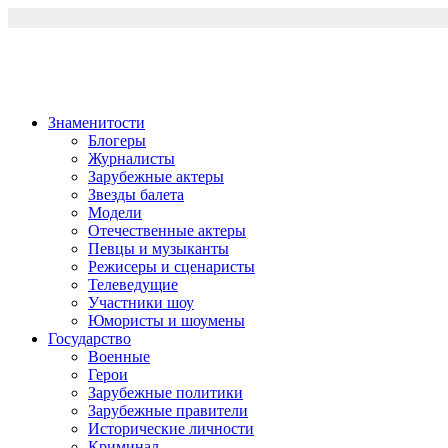
Перейти
к
содержимому
Знаменитости
Блогеры
Журналисты
Зарубежные актеры
Звезды балета
Модели
Отечественные актеры
Певцы и музыканты
Режисеры и сценаристы
Телеведущие
Участники шоу
Юмористы и шоумены
Государство
Военные
Герои
Зарубежные политики
Зарубежные правители
Исторические личности
Криминал