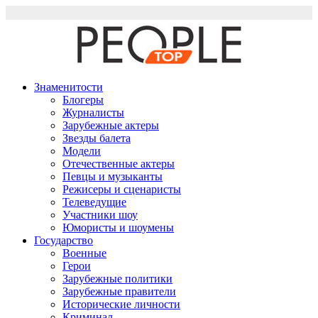
Перейти
к
содержимому
Знаменитости
Блогеры
Журналисты
Зарубежные актеры
Звезды балета
Модели
Отечественные актеры
Певцы и музыканты
Режисеры и сценаристы
Телеведущие
Участники шоу
Юмористы и шоумены
Государство
Военные
Герои
Зарубежные политики
Зарубежные правители
Исторические личности
Криминал