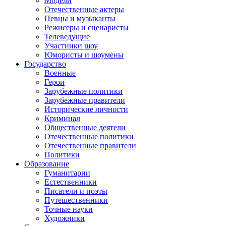
Модели
Отечественные актеры
Певцы и музыканты
Режисеры и сценаристы
Телеведущие
Участники шоу
Юмористы и шоумены
Государство
Военные
Герои
Зарубежные политики
Зарубежные правители
Исторические личности
Криминал
Общественные деятели
Отечественные политики
Отечественные правители
Политики
Образование
Гуманитарии
Естественники
Писатели и поэты
Путешественники
Точные науки
Художники