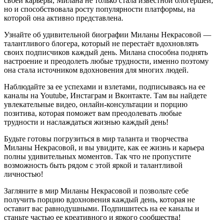
своей карьеры, Милана не только стала известной блогершей,
но и способствовала росту популярности платформы, на
которой она активно представлена.
Узнайте об удивительной биографии Миланы Некрасовой —
талантливого блогера, который не перестаёт вдохновлять
своих подписчиков каждый день. Милана способна поднять
настроение и преодолеть любые трудности, именно поэтому
она стала источником вдохновения для многих людей.
Наблюдайте за ее успехами и взлетами, подписываясь на ее
каналы на Youtube, Инстаграм и Вконтакте. Там вы найдете
увлекательные видео, онлайн-консультации и порцию
позитива, которая поможет вам преодолевать любые
трудности и наслаждаться жизнью каждый день!
Будьте готовы погрузиться в мир таланта и творчества
Миланы Некрасовой, и вы увидите, как ее жизнь и карьера
полны удивительных моментов. Так что не пропустите
возможность быть рядом с этой яркой и талантливой
личностью!
Загляните в мир Миланы Некрасовой и позвольте себе
получить порцию вдохновения каждый день, которая не
оставит вас равнодушными. Подпишитесь на ее каналы и
станьте частью ее креативного и яркого сообщества!