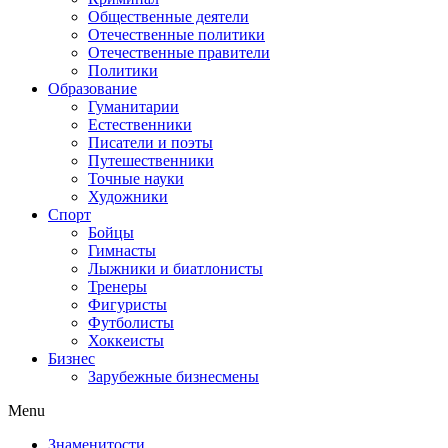
Общественные деятели
Отечественные политики
Отечественные правители
Политики
Образование
Гуманитарии
Естественники
Писатели и поэты
Путешественники
Точные науки
Художники
Спорт
Бойцы
Гимнасты
Лыжники и биатлонисты
Тренеры
Фигуристы
Футболисты
Хоккеисты
Бизнес
Зарубежные бизнесмены
Menu
Знаменитости