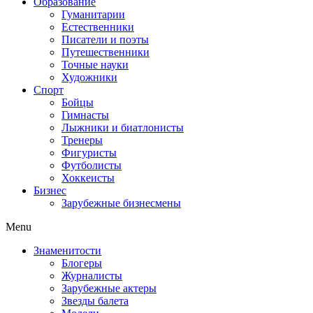
Образование
Гуманитарии
Естественники
Писатели и поэты
Путешественники
Точные науки
Художники
Спорт
Бойцы
Гимнасты
Лыжники и биатлонисты
Тренеры
Фигуристы
Футболисты
Хоккеисты
Бизнес
Зарубежные бизнесмены
Menu
Знаменитости
Блогеры
Журналисты
Зарубежные актеры
Звезды балета