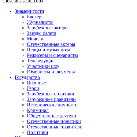
Close this search box.
Знаменитости
Блогеры
Журналисты
Зарубежные актеры
Звезды балета
Модели
Отечественные актеры
Певцы и музыканты
Режисеры и сценаристы
Телеведущие
Участники шоу
Юмористы и шоумены
Государство
Военные
Герои
Зарубежные политики
Зарубежные правители
Исторические личности
Криминал
Общественные деятели
Отечественные политики
Отечественные правители
Политики