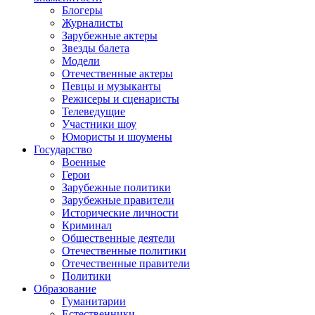
Блогеры
Журналисты
Зарубежные актеры
Звезды балета
Модели
Отечественные актеры
Певцы и музыканты
Режисеры и сценаристы
Телеведущие
Участники шоу
Юмористы и шоумены
Государство
Военные
Герои
Зарубежные политики
Зарубежные правители
Исторические личности
Криминал
Общественные деятели
Отечественные политики
Отечественные правители
Политики
Образование
Гуманитарии
Естественники