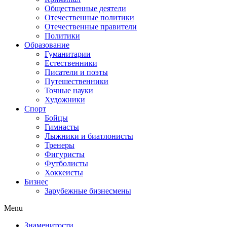
Общественные деятели
Отечественные политики
Отечественные правители
Политики
Образование
Гуманитарии
Естественники
Писатели и поэты
Путешественники
Точные науки
Художники
Спорт
Бойцы
Гимнасты
Лыжники и биатлонисты
Тренеры
Фигуристы
Футболисты
Хоккеисты
Бизнес
Зарубежные бизнесмены
Menu
Знаменитости