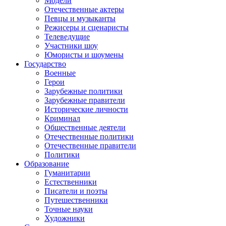
Модели
Отечественные актеры
Певцы и музыканты
Режисеры и сценаристы
Телеведущие
Участники шоу
Юмористы и шоумены
Государство
Военные
Герои
Зарубежные политики
Зарубежные правители
Исторические личности
Криминал
Общественные деятели
Отечественные политики
Отечественные правители
Политики
Образование
Гуманитарии
Естественники
Писатели и поэты
Путешественники
Точные науки
Художники