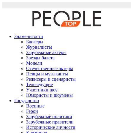
Перейти
к
содержимому
Знаменитости
Блогеры
Журналисты
Зарубежные актеры
Звезды балета
Модели
Отечественные актеры
Певцы и музыканты
Режисеры и сценаристы
Телеведущие
Участники шоу
Юмористы и шоумены
Государство
Военные
Герои
Зарубежные политики
Зарубежные правители
Исторические личности
Криминал