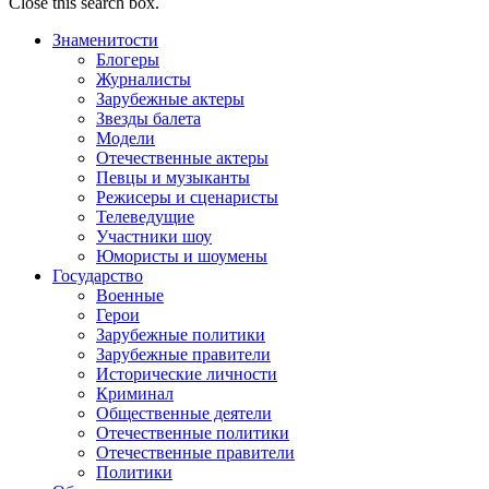
Close this search box.
Знаменитости
Блогеры
Журналисты
Зарубежные актеры
Звезды балета
Модели
Отечественные актеры
Певцы и музыканты
Режисеры и сценаристы
Телеведущие
Участники шоу
Юмористы и шоумены
Государство
Военные
Герои
Зарубежные политики
Зарубежные правители
Исторические личности
Криминал
Общественные деятели
Отечественные политики
Отечественные правители
Политики