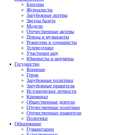
Блогеры
Журналисты
Зарубежные актеры
Звезды балета
Модели
Отечественные актеры
Певцы и музыканты
Режисеры и сценаристы
Телеведущие
Участники шоу
Юмористы и шоумены
Государство
Военные
Герои
Зарубежные политики
Зарубежные правители
Исторические личности
Криминал
Общественные деятели
Отечественные политики
Отечественные правители
Политики
Образование
Гуманитарии
Естественники