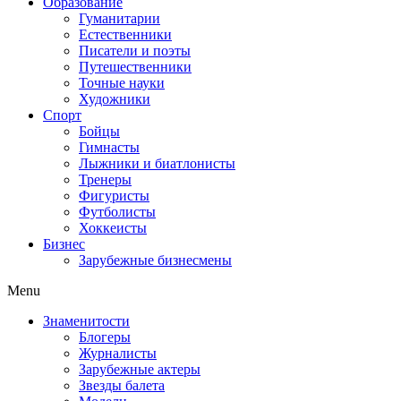
Образование
Гуманитарии
Естественники
Писатели и поэты
Путешественники
Точные науки
Художники
Спорт
Бойцы
Гимнасты
Лыжники и биатлонисты
Тренеры
Фигуристы
Футболисты
Хоккеисты
Бизнес
Зарубежные бизнесмены
Menu
Знаменитости
Блогеры
Журналисты
Зарубежные актеры
Звезды балета