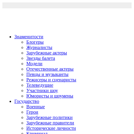
Перейти
к
содержимому
Знаменитости
Блогеры
Журналисты
Зарубежные актеры
Звезды балета
Модели
Отечественные актеры
Певцы и музыканты
Режисеры и сценаристы
Телеведущие
Участники шоу
Юмористы и шоумены
Государство
Военные
Герои
Зарубежные политики
Зарубежные правители
Исторические личности
Криминал