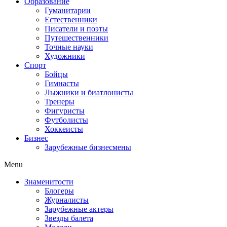
Образование
Гуманитарии
Естественники
Писатели и поэты
Путешественники
Точные науки
Художники
Спорт
Бойцы
Гимнасты
Лыжники и биатлонисты
Тренеры
Фигуристы
Футболисты
Хоккеисты
Бизнес
Зарубежные бизнесмены
Menu
Знаменитости
Блогеры
Журналисты
Зарубежные актеры
Звезды балета