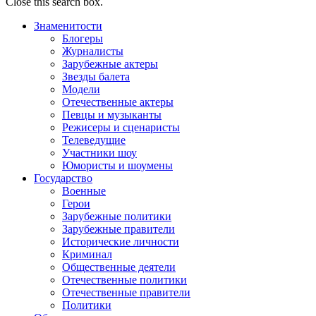
Close this search box.
Знаменитости
Блогеры
Журналисты
Зарубежные актеры
Звезды балета
Модели
Отечественные актеры
Певцы и музыканты
Режисеры и сценаристы
Телеведущие
Участники шоу
Юмористы и шоумены
Государство
Военные
Герои
Зарубежные политики
Зарубежные правители
Исторические личности
Криминал
Общественные деятели
Отечественные политики
Отечественные правители
Политики