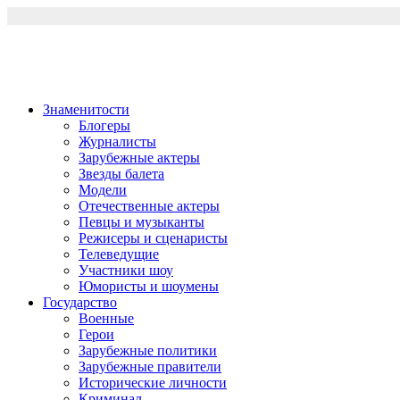
Перейти
к
содержимому
Знаменитости
Блогеры
Журналисты
Зарубежные актеры
Звезды балета
Модели
Отечественные актеры
Певцы и музыканты
Режисеры и сценаристы
Телеведущие
Участники шоу
Юмористы и шоумены
Государство
Военные
Герои
Зарубежные политики
Зарубежные правители
Исторические личности
Криминал