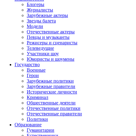
Блогеры
Журналисты
Зарубежные актеры
Звезды балета
Модели
Отечественные актеры
Певцы и музыканты
Режисеры и сценаристы
Телеведущие
Участники шоу
Юмористы и шоумены
Государство
Военные
Герои
Зарубежные политики
Зарубежные правители
Исторические личности
Криминал
Общественные деятели
Отечественные политики
Отечественные правители
Политики
Образование
Гуманитарии
Естественники