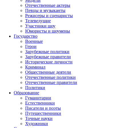
Модели
Отечественные актеры
Певцы и музыканты
Режисеры и сценаристы
Телеведущие
Участники шоу
Юмористы и шоумены
Государство
Военные
Герои
Зарубежные политики
Зарубежные правители
Исторические личности
Криминал
Общественные деятели
Отечественные политики
Отечественные правители
Политики
Образование
Гуманитарии
Естественники
Писатели и поэты
Путешественники
Точные науки
Художники