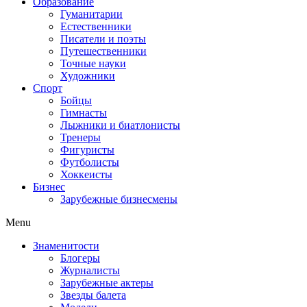
Образование
Гуманитарии
Естественники
Писатели и поэты
Путешественники
Точные науки
Художники
Спорт
Бойцы
Гимнасты
Лыжники и биатлонисты
Тренеры
Фигуристы
Футболисты
Хоккеисты
Бизнес
Зарубежные бизнесмены
Menu
Знаменитости
Блогеры
Журналисты
Зарубежные актеры
Звезды балета