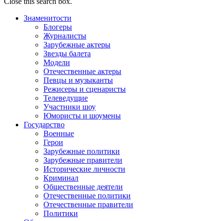
Close this search box.
Знаменитости
Блогеры
Журналисты
Зарубежные актеры
Звезды балета
Модели
Отечественные актеры
Певцы и музыканты
Режисеры и сценаристы
Телеведущие
Участники шоу
Юмористы и шоумены
Государство
Военные
Герои
Зарубежные политики
Зарубежные правители
Исторические личности
Криминал
Общественные деятели
Отечественные политики
Отечественные правители
Политики