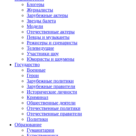
Блогеры
Журналисты
Зарубежные актеры
Звезды балета
Модели
Отечественные актеры
Певцы и музыканты
Режисеры и сценаристы
Телеведущие
Участники шоу
Юмористы и шоумены
Государство
Военные
Герои
Зарубежные политики
Зарубежные правители
Исторические личности
Криминал
Общественные деятели
Отечественные политики
Отечественные правители
Политики
Образование
Гуманитарии
Естественники