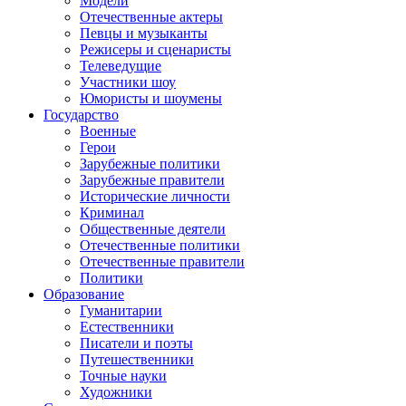
Модели
Отечественные актеры
Певцы и музыканты
Режисеры и сценаристы
Телеведущие
Участники шоу
Юмористы и шоумены
Государство
Военные
Герои
Зарубежные политики
Зарубежные правители
Исторические личности
Криминал
Общественные деятели
Отечественные политики
Отечественные правители
Политики
Образование
Гуманитарии
Естественники
Писатели и поэты
Путешественники
Точные науки
Художники