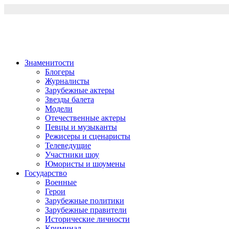
Перейти
к
содержимому
Знаменитости
Блогеры
Журналисты
Зарубежные актеры
Звезды балета
Модели
Отечественные актеры
Певцы и музыканты
Режисеры и сценаристы
Телеведущие
Участники шоу
Юмористы и шоумены
Государство
Военные
Герои
Зарубежные политики
Зарубежные правители
Исторические личности
Криминал