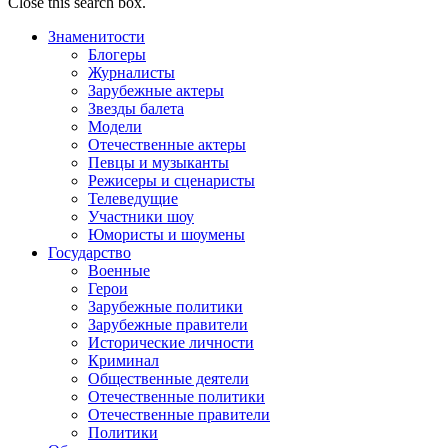
Close this search box.
Знаменитости
Блогеры
Журналисты
Зарубежные актеры
Звезды балета
Модели
Отечественные актеры
Певцы и музыканты
Режисеры и сценаристы
Телеведущие
Участники шоу
Юмористы и шоумены
Государство
Военные
Герои
Зарубежные политики
Зарубежные правители
Исторические личности
Криминал
Общественные деятели
Отечественные политики
Отечественные правители
Политики