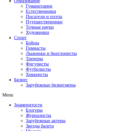
Образование
Гуманитарии
Естественники
Писатели и поэты
Путешественники
Точные науки
Художники
Спорт
Бойцы
Гимнасты
Лыжники и биатлонисты
Тренеры
Фигуристы
Футболисты
Хоккеисты
Бизнес
Зарубежные бизнесмены
Menu
Знаменитости
Блогеры
Журналисты
Зарубежные актеры
Звезды балета