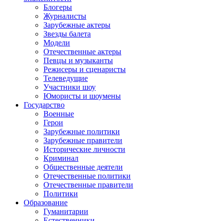
Блогеры
Журналисты
Зарубежные актеры
Звезды балета
Модели
Отечественные актеры
Певцы и музыканты
Режисеры и сценаристы
Телеведущие
Участники шоу
Юмористы и шоумены
Государство
Военные
Герои
Зарубежные политики
Зарубежные правители
Исторические личности
Криминал
Общественные деятели
Отечественные политики
Отечественные правители
Политики
Образование
Гуманитарии
Естественники