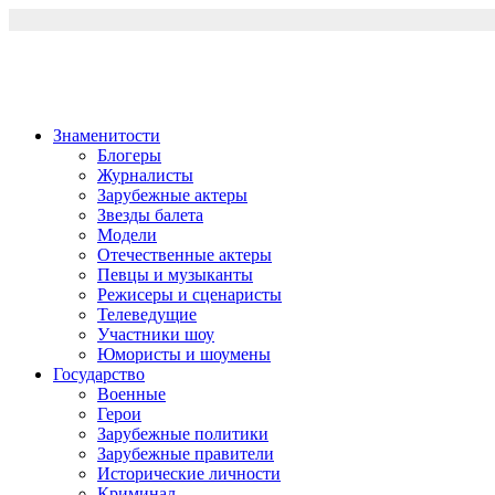
Перейти
к
содержимому
Знаменитости
Блогеры
Журналисты
Зарубежные актеры
Звезды балета
Модели
Отечественные актеры
Певцы и музыканты
Режисеры и сценаристы
Телеведущие
Участники шоу
Юмористы и шоумены
Государство
Военные
Герои
Зарубежные политики
Зарубежные правители
Исторические личности
Криминал