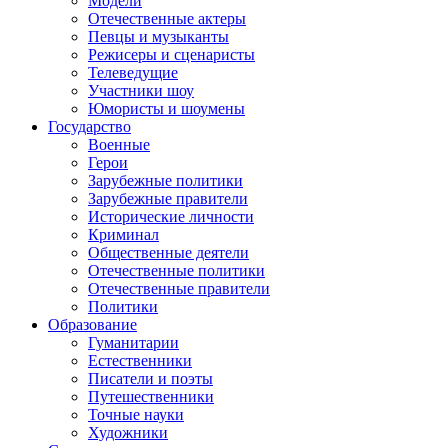
Модели
Отечественные актеры
Певцы и музыканты
Режисеры и сценаристы
Телеведущие
Участники шоу
Юмористы и шоумены
Государство
Военные
Герои
Зарубежные политики
Зарубежные правители
Исторические личности
Криминал
Общественные деятели
Отечественные политики
Отечественные правители
Политики
Образование
Гуманитарии
Естественники
Писатели и поэты
Путешественники
Точные науки
Художники