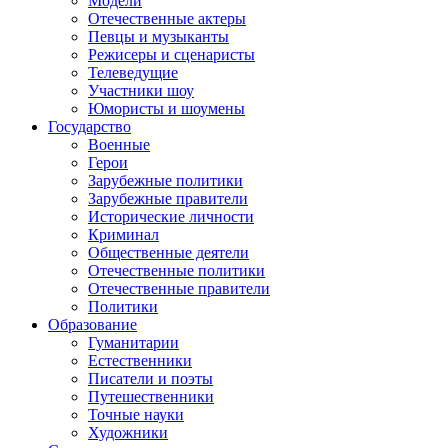
Модели
Отечественные актеры
Певцы и музыканты
Режисеры и сценаристы
Телеведущие
Участники шоу
Юмористы и шоумены
Государство
Военные
Герои
Зарубежные политики
Зарубежные правители
Исторические личности
Криминал
Общественные деятели
Отечественные политики
Отечественные правители
Политики
Образование
Гуманитарии
Естественники
Писатели и поэты
Путешественники
Точные науки
Художники