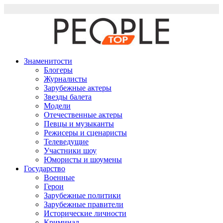
Перейти
к
содержимому
Знаменитости
Блогеры
Журналисты
Зарубежные актеры
Звезды балета
Модели
Отечественные актеры
Певцы и музыканты
Режисеры и сценаристы
Телеведущие
Участники шоу
Юмористы и шоумены
Государство
Военные
Герои
Зарубежные политики
Зарубежные правители
Исторические личности
Криминал