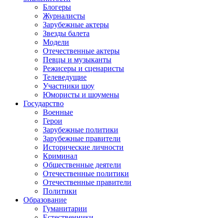
Блогеры
Журналисты
Зарубежные актеры
Звезды балета
Модели
Отечественные актеры
Певцы и музыканты
Режисеры и сценаристы
Телеведущие
Участники шоу
Юмористы и шоумены
Государство
Военные
Герои
Зарубежные политики
Зарубежные правители
Исторические личности
Криминал
Общественные деятели
Отечественные политики
Отечественные правители
Политики
Образование
Гуманитарии
Естественники