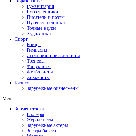
Образование
Гуманитарии
Естественники
Писатели и поэты
Путешественники
Точные науки
Художники
Спорт
Бойцы
Гимнасты
Лыжники и биатлонисты
Тренеры
Фигуристы
Футболисты
Хоккеисты
Бизнес
Зарубежные бизнесмены
Menu
Знаменитости
Блогеры
Журналисты
Зарубежные актеры
Звезды балета