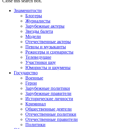
Close this search box.
Знаменитости
Блогеры
Журналисты
Зарубежные актеры
Звезды балета
Модели
Отечественные актеры
Певцы и музыканты
Режисеры и сценаристы
Телеведущие
Участники шоу
Юмористы и шоумены
Государство
Военные
Герои
Зарубежные политики
Зарубежные правители
Исторические личности
Криминал
Общественные деятели
Отечественные политики
Отечественные правители
Политики