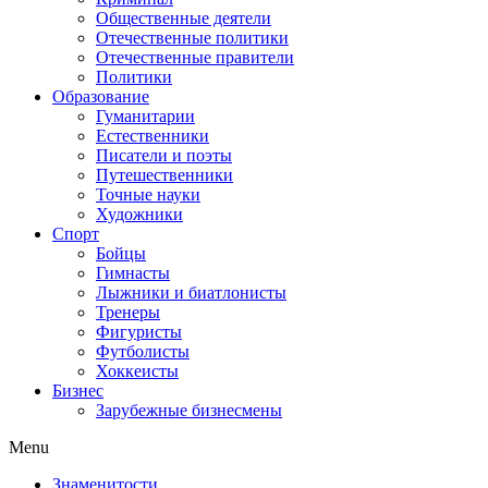
Общественные деятели
Отечественные политики
Отечественные правители
Политики
Образование
Гуманитарии
Естественники
Писатели и поэты
Путешественники
Точные науки
Художники
Спорт
Бойцы
Гимнасты
Лыжники и биатлонисты
Тренеры
Фигуристы
Футболисты
Хоккеисты
Бизнес
Зарубежные бизнесмены
Menu
Знаменитости