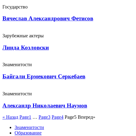
Государство
Вячеслав Александрович Фетисов
Зарубежные актеры
Линда Козловски
Знаменитости
Байгали Ермекович Серкебаев
Знаменитости
Александр Николаевич Наумов
« Назад
Page
1
…
Page
3
Page
4
Page
5
Вперед»
Знаменитости
Образование