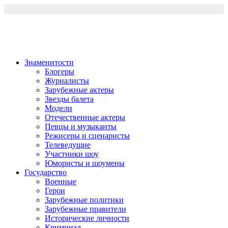
Перейти
к
содержимому
Знаменитости
Блогеры
Журналисты
Зарубежные актеры
Звезды балета
Модели
Отечественные актеры
Певцы и музыканты
Режисеры и сценаристы
Телеведущие
Участники шоу
Юмористы и шоумены
Государство
Военные
Герои
Зарубежные политики
Зарубежные правители
Исторические личности
Криминал