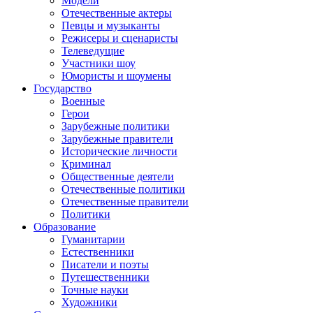
Модели
Отечественные актеры
Певцы и музыканты
Режисеры и сценаристы
Телеведущие
Участники шоу
Юмористы и шоумены
Государство
Военные
Герои
Зарубежные политики
Зарубежные правители
Исторические личности
Криминал
Общественные деятели
Отечественные политики
Отечественные правители
Политики
Образование
Гуманитарии
Естественники
Писатели и поэты
Путешественники
Точные науки
Художники