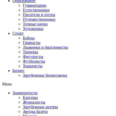
Образование
Гуманитарии
Естественники
Писатели и поэты
Путешественники
Точные науки
Художники
Спорт
Бойцы
Гимнасты
Лыжники и биатлонисты
Тренеры
Фигуристы
Футболисты
Хоккеисты
Бизнес
Зарубежные бизнесмены
Menu
Знаменитости
Блогеры
Журналисты
Зарубежные актеры
Звезды балета