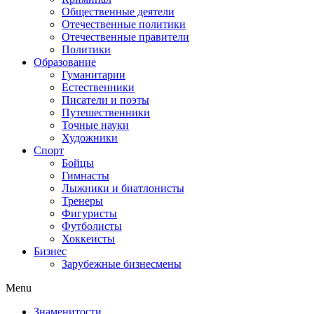
Общественные деятели
Отечественные политики
Отечественные правители
Политики
Образование
Гуманитарии
Естественники
Писатели и поэты
Путешественники
Точные науки
Художники
Спорт
Бойцы
Гимнасты
Лыжники и биатлонисты
Тренеры
Фигуристы
Футболисты
Хоккеисты
Бизнес
Зарубежные бизнесмены
Menu
Знаменитости