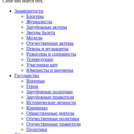
Close this search box.
Знаменитости
Блогеры
Журналисты
Зарубежные актеры
Звезды балета
Модели
Отечественные актеры
Певцы и музыканты
Режисеры и сценаристы
Телеведущие
Участники шоу
Юмористы и шоумены
Государство
Военные
Герои
Зарубежные политики
Зарубежные правители
Исторические личности
Криминал
Общественные деятели
Отечественные политики
Отечественные правители
Политики