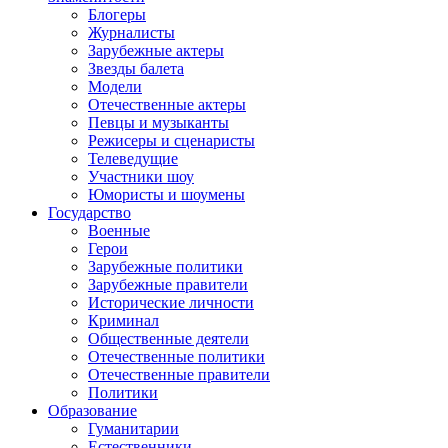
Блогеры
Журналисты
Зарубежные актеры
Звезды балета
Модели
Отечественные актеры
Певцы и музыканты
Режисеры и сценаристы
Телеведущие
Участники шоу
Юмористы и шоумены
Государство
Военные
Герои
Зарубежные политики
Зарубежные правители
Исторические личности
Криминал
Общественные деятели
Отечественные политики
Отечественные правители
Политики
Образование
Гуманитарии
Естественники