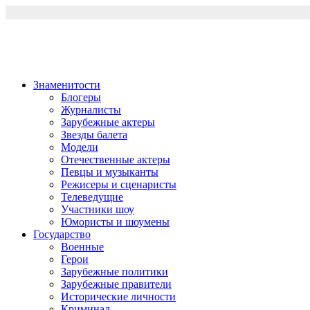
Перейти
к
содержимому
Знаменитости
Блогеры
Журналисты
Зарубежные актеры
Звезды балета
Модели
Отечественные актеры
Певцы и музыканты
Режисеры и сценаристы
Телеведущие
Участники шоу
Юмористы и шоумены
Государство
Военные
Герои
Зарубежные политики
Зарубежные правители
Исторические личности
Криминал