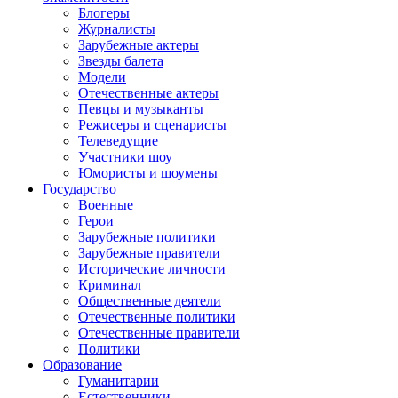
Блогеры
Журналисты
Зарубежные актеры
Звезды балета
Модели
Отечественные актеры
Певцы и музыканты
Режисеры и сценаристы
Телеведущие
Участники шоу
Юмористы и шоумены
Государство
Военные
Герои
Зарубежные политики
Зарубежные правители
Исторические личности
Криминал
Общественные деятели
Отечественные политики
Отечественные правители
Политики
Образование
Гуманитарии
Естественники