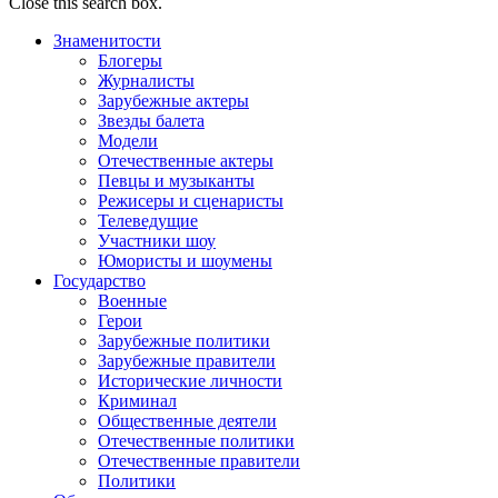
Close this search box.
Знаменитости
Блогеры
Журналисты
Зарубежные актеры
Звезды балета
Модели
Отечественные актеры
Певцы и музыканты
Режисеры и сценаристы
Телеведущие
Участники шоу
Юмористы и шоумены
Государство
Военные
Герои
Зарубежные политики
Зарубежные правители
Исторические личности
Криминал
Общественные деятели
Отечественные политики
Отечественные правители
Политики