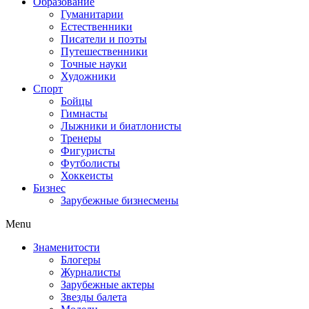
Образование
Гуманитарии
Естественники
Писатели и поэты
Путешественники
Точные науки
Художники
Спорт
Бойцы
Гимнасты
Лыжники и биатлонисты
Тренеры
Фигуристы
Футболисты
Хоккеисты
Бизнес
Зарубежные бизнесмены
Menu
Знаменитости
Блогеры
Журналисты
Зарубежные актеры
Звезды балета