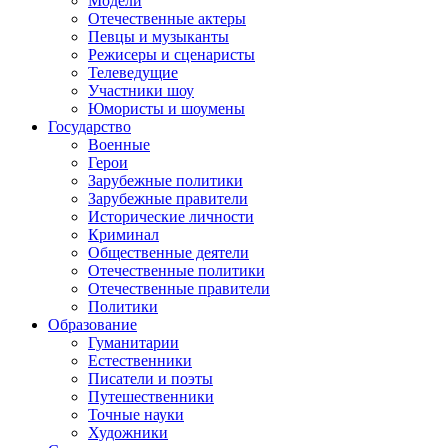
Модели
Отечественные актеры
Певцы и музыканты
Режисеры и сценаристы
Телеведущие
Участники шоу
Юмористы и шоумены
Государство
Военные
Герои
Зарубежные политики
Зарубежные правители
Исторические личности
Криминал
Общественные деятели
Отечественные политики
Отечественные правители
Политики
Образование
Гуманитарии
Естественники
Писатели и поэты
Путешественники
Точные науки
Художники